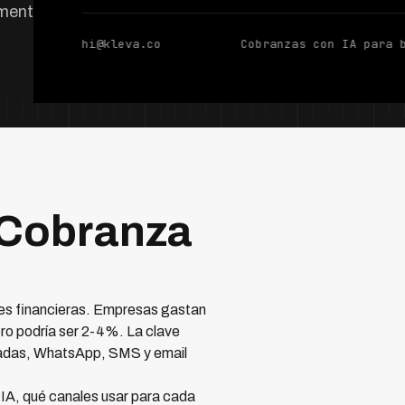
mente.
hi@kleva.co
Cobranzas con IA para 
 Cobranza
nes financieras. Empresas gastan
ro podría ser 2-4%. La clave
adas, WhatsApp, SMS y email
A, qué canales usar para cada