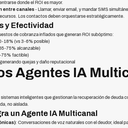
entrarse donde el ROI es mayor.
ón entre canales
- Llamar, enviar email, y mandar SMS simultán
 recursos. Los contactos deben orquestarse estratégicamente.
 y Efectividad
puestos de cobranza inflados que generan ROI subóptimo:
10-18% (vs 3-6% posible)
 65-75% alcanzable)
-75% factible)
 generando quejas y daño reputacional
os Agentes IA Multi
 sistemas inteligentes que gestionan la recuperación de deuda c
a, no aislada.
ra un Agente IA Multicanal
ónicas)
: Conversaciones de voz naturales con el deudor, ideal 