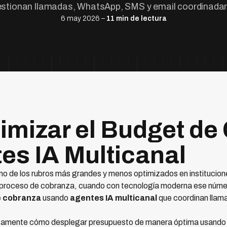
estionan llamadas, WhatsApp, SMS y email coordinada
6 may 2026 –
11 min de lectura
mizar el Budget de
es IA Multicanal
no de los rubros más grandes y menos optimizados en institucio
 proceso de cobranza, cuando con tecnología moderna ese núme
e cobranza
usando
agentes IA multicanal
que coordinan llam
tamente cómo desplegar presupuesto de manera óptima usando I