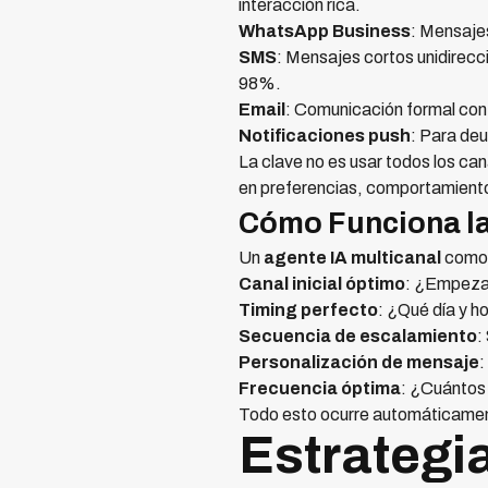
interacción rica.
WhatsApp Business
: Mensaje
SMS
: Mensajes cortos unidirecci
98%.
Email
: Comunicación formal con
Notificaciones push
: Para deu
La clave no es usar todos los ca
en preferencias, comportamiento 
Cómo Funciona la
Un
agente IA multicanal
com
Canal inicial óptimo
: ¿Empeza
Timing perfecto
: ¿Qué día y h
Secuencia de escalamiento
:
Personalización de mensaje
:
Frecuencia óptima
: ¿Cuántos 
Todo esto ocurre automáticament
Estrategi