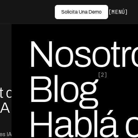
MENÚ
Solicita Una Demo
Nosotr
Blog
[2]
t de
por Ed Escobar
Co-Founder & CEO
IA
Hablá 
s IA multicanal