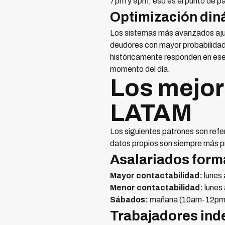
7pm y 9pm, eso es el punto de pa
Optimización din
Los sistemas más avanzados ajusta
deudores con mayor probabilidad 
históricamente responden en ese 
momento del día.
Los mejor
LATAM
Los siguientes patrones son ref
datos propios son siempre más p
Asalariados forma
Mayor contactabilidad:
lunes 
Menor contactabilidad:
lunes 
Sábados:
mañana (10am-12pm) 
Trabajadores ind