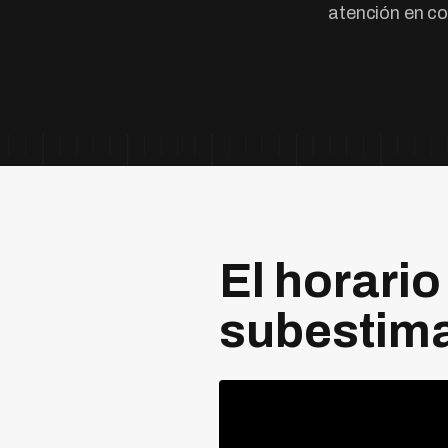
atención en co
El horario
subestim