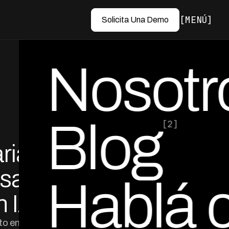
MENÚ
Solicita Una Demo
Nosotr
Blog
[2]
ria de
por Ed Escobar
Co-Founder & CEO
asa de
Hablá 
n IA
to en la tasa de