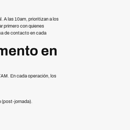
 A las 10am, prioritizan a los
ar primero con quienes
asa de contacto en cada
gmento en
TAM. En cada operación, los
 (post-jornada).