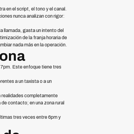
en el script, el tono y el canal.
ones nunca analizan con rigor:
 llamada, gasta un intento del
imización de la franja horaria de
ambiar nada más en la operación.
iona
a 7pm. Este enfoque tiene tres
entes a un taxista o a un
en realidades completamente
a de contacto; en una zona rural
últimas tres veces entre 6pm y