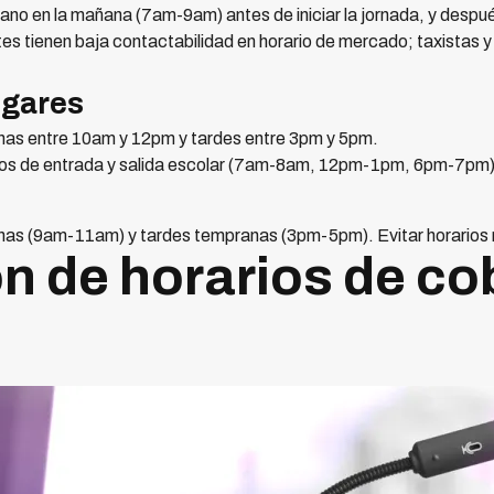
no en la mañana (7am-9am) antes de iniciar la jornada, y despu
s tienen baja contactabilidad en horario de mercado; taxistas y 
ogares
as entre 10am y 12pm y tardes entre 3pm y 5pm.
ios de entrada y salida escolar (7am-8am, 12pm-1pm, 6pm-7pm)
as (9am-11am) y tardes tempranas (3pm-5pm). Evitar horarios 
n de horarios de co