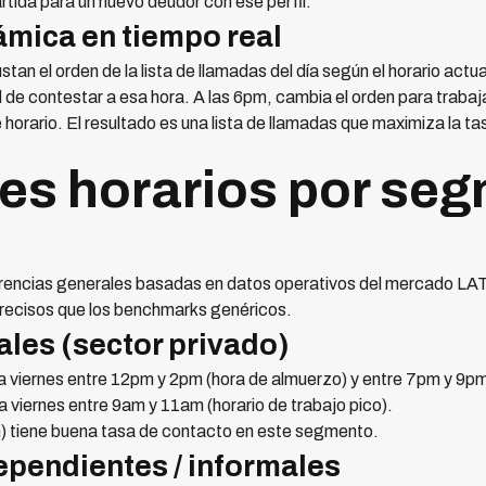
rtida para un nuevo deudor con ese perfil.
ámica en tiempo real
n el orden de la lista de llamadas del día según el horario actual.
de contestar a esa hora. A las 6pm, cambia el orden para trabaj
horario. El resultado es una lista de llamadas que maximiza la t
es horarios por se
erencias generales basadas en datos operativos del mercado LA
recisos que los benchmarks genéricos.
les (sector privado)
a viernes entre 12pm y 2pm (hora de almuerzo) y entre 7pm y 9pm
a viernes entre 9am y 11am (horario de trabajo pico).
tiene buena tasa de contacto en este segmento.
ependientes / informales