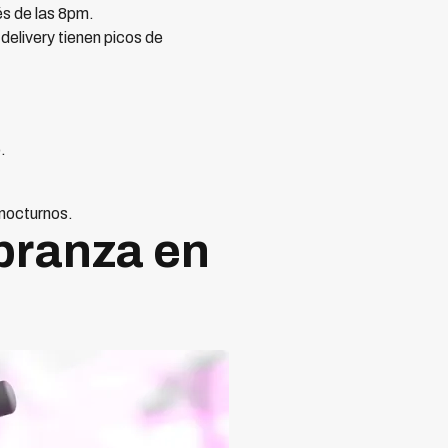
és de las 8pm.
delivery tienen picos de
.
nocturnos.
branza en