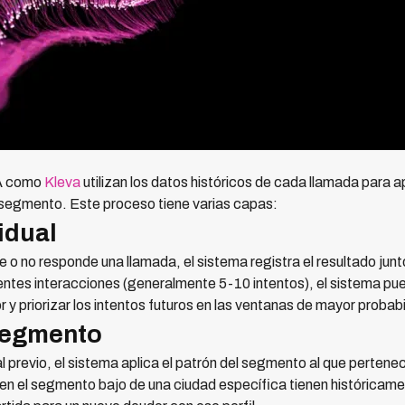
IA como
Kleva
utilizan los datos históricos de cada llamada para a
segmento. Este proceso tiene varias capas:
idual
 no responde una llamada, el sistema registra el resultado junto
ientes interacciones (generalmente 5-10 intentos), el sistema pued
or y priorizar los intentos futuros en las ventanas de mayor proba
segmento
l previo, el sistema aplica el patrón del segmento al que pertene
 en el segmento bajo de una ciudad específica tienen históricam