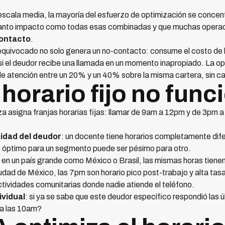
ala media, la mayoría del esfuerzo de optimización se concentra 
 tanto impacto como todas esas combinadas y que muchas operaci
contacto
.
quivocado no solo genera un no-contacto: consume el costo de la
si el deudor recibe una llamada en un momento inapropiado. La opt
e atención entre un 20% y un 40% sobre la misma cartera, sin c
 horario fijo no func
za asigna franjas horarias fijas: llamar de 9am a 12pm y de 3pm 
idad del deudor
: un docente tiene horarios completamente difer
o óptimo para un segmento puede ser pésimo para otro.
: en un país grande como México o Brasil, las mismas horas tien
udad de México, las 7pm son horario pico post-trabajo y alta tas
 actividades comunitarias donde nadie atiende el teléfono.
ividual
: si ya se sabe que este deudor específico respondió las 
 a las 10am?