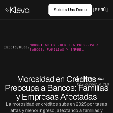
MENÚ
Solicita Una Demo
MOROSIDAD EN CRÉDITOS PREOCUPA A
INICIO
/
BLOG
/
BANCOS: FAMILIAS Y EMPRE…
Morosidad en Créditos
por Ed Escobar
Co-Founder & CEO
Preocupa a Bancos: Familias
y Empresas Afectadas
La morosidad en créditos sube en 2025 por tasas
altas y menor ingreso, afectando a familias y