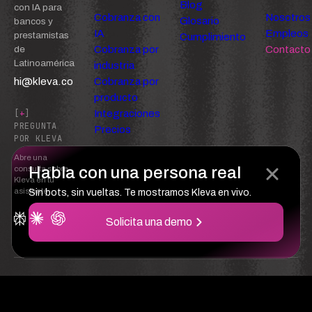
Blog
con IA para
Cobranza con
Nosotros
Glosario
bancos y
IA
Empleos
prestamistas
Cumplimiento
Cobranza por
Contacto
de
Latinoamérica
industria
hi@kleva.co
Cobranza por
producto
Integraciones
[
+
]
PREGUNTA
Precios
POR KLEVA
Abre una
Habla con una persona real
consulta sobre
Kleva en tu
asistente
Sin bots, sin vueltas. Te mostramos Kleva en vivo.
Solicita una demo
Confianza
Privacidad
Términos del servicio