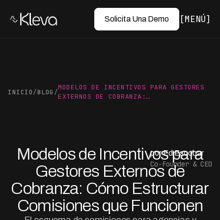
MENÚ
Solicita Una Demo
MODELOS DE INCENTIVOS PARA GESTORES
INICIO
/
BLOG
/
EXTERNOS DE COBRANZA:…
Modelos de Incentivos para
por Ed Escobar
Co-Founder & CEO
Gestores Externos de
Cobranza: Cómo Estructurar
Comisiones que Funcionen