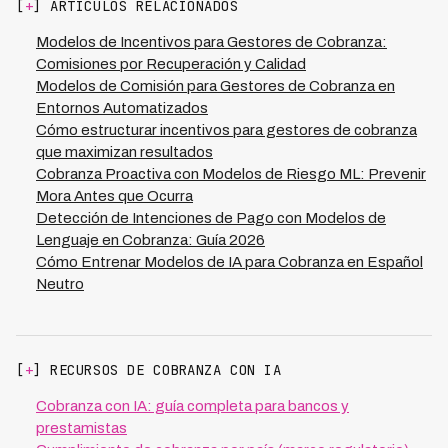
[
+
] ARTÍCULOS RELACIONADOS
especializadas en cobranza con IA como Kleva
permiten monitorear estas métricas en tiempo real,
Modelos de Incentivos para Gestores de Cobranza:
logrando tasas de recuperación del 73% en sus
Comisiones por Recuperación y Calidad
operaciones en 7 países latinoamericanos. Establece
Modelos de Comisión para Gestores de Cobranza en
rangos de comisión variable según desempeño para
Entornos Automatizados
alinear incentivos con resultados reales de recuperación.
Cómo estructurar incentivos para gestores de cobranza
que maximizan resultados
Cobranza Proactiva con Modelos de Riesgo ML: Prevenir
Mora Antes que Ocurra
Detección de Intenciones de Pago con Modelos de
Lenguaje en Cobranza: Guía 2026
Cómo Entrenar Modelos de IA para Cobranza en Español
Neutro
[
+
] RECURSOS DE COBRANZA CON IA
Cobranza con IA: guía completa para bancos y
prestamistas