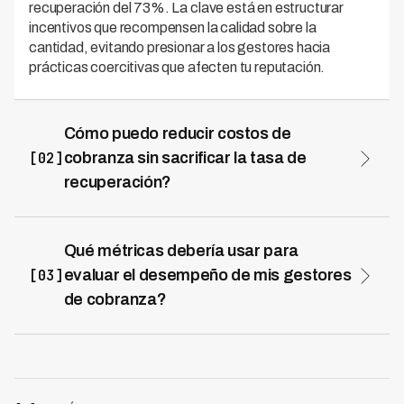
recuperación del 73%. La clave está en estructurar
incentivos que recompensen la calidad sobre la
cantidad, evitando presionar a los gestores hacia
prácticas coercitivas que afecten tu reputación.
Cómo puedo reducir costos de
[02]
cobranza sin sacrificar la tasa de
recuperación?
Una estrategia efectiva es combinar gestores internos
con externos mediante modelos híbridos que
automaricen la pre-cobranza con tecnología. Al
Qué métricas debería usar para
implementar sistemas inteligentes para segmentación y
[03]
evaluar el desempeño de mis gestores
seguimiento inicial, puedes reducir hasta 70% los
de cobranza?
costos operativos mientras mantienes altas tasas de
Las métricas clave son: tasa de recuperación por
recuperación, tal como Kleva lo demuestra en su
gestor, costo por peso/dólar recuperado, tiempo
plataforma de IA disponible en LATAM. Los gestores
promedio de resolución, y tasa de reincidencia. No
externos deben enfocarse solo en casos complejos de
obsesionarse solo con volumen de llamadas es
mayor valor, donde justifica su mayor costo.
fundamental para mantener calidad. Las plataformas