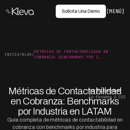
MENÚ
Solicita Una Demo
MÉTRICAS DE CONTACTABILIDAD EN
INICIO
/
BLOG
/
COBRANZA: BENCHMARKS POR I…
Métricas de Contactabilidad
por Ed Escobar
Co-Founder & CEO
en Cobranza: Benchmarks
por Industria en LATAM
Guía completa de métricas de contactabilidad en
cobranza con benchmarks por industria para