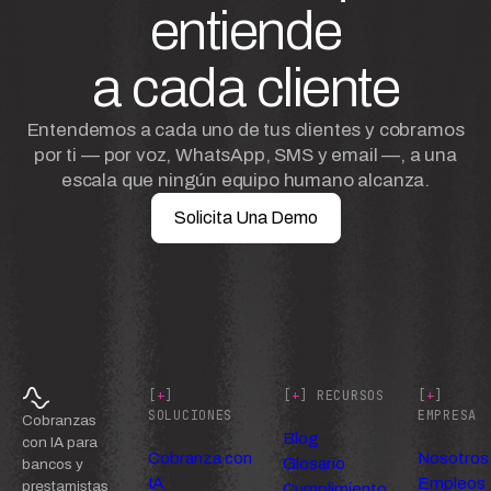
entiende
a cada cliente
Entendemos a cada uno de tus clientes y cobramos
por ti — por voz, WhatsApp, SMS y email —, a una
escala que ningún equipo humano alcanza.
Solicita Una Demo
[
+
]
[
+
] RECURSOS
[
+
]
SOLUCIONES
EMPRESA
Cobranzas
Blog
con IA para
Cobranza con
Nosotros
Glosario
bancos y
IA
Empleos
prestamistas
Cumplimiento