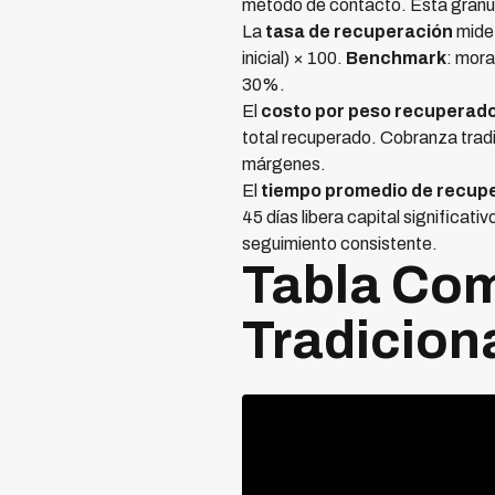
método de contacto. Esta granul
La
tasa de recuperación
mide 
inicial) × 100.
Benchmark
: mor
30%.
El
costo por peso recuperad
total recuperado. Cobranza trad
márgenes.
El
tiempo promedio de recup
45 días libera capital signific
seguimiento consistente.
Tabla Co
Tradicion