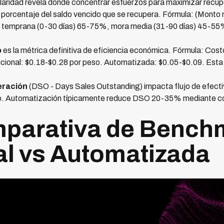
aridad revela dónde concentrar esfuerzos para maximizar recup
porcentaje del saldo vencido que se recupera. Fórmula: (Monto 
a temprana (0-30 días) 65-75%, mora media (31-90 días) 45-55%
o
es la métrica definitiva de eficiencia económica. Fórmula: Cost
icional: $0.18-$0.28 por peso. Automatizada: $0.05-$0.09. Esta
eración
(DSO - Days Sales Outstanding) impacta flujo de efecti
ativo. Automatización típicamente reduce DSO 20-35% mediante c
mparativa de Bench
al vs Automatizada