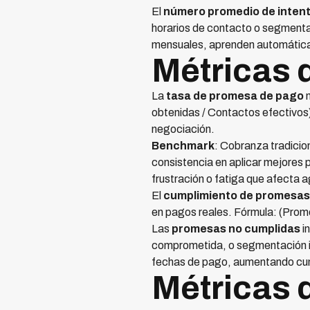
El
número promedio de inten
horarios de contacto o segment
mensuales, aprenden automática
Métricas 
La
tasa de promesa de pago
m
obtenidas / Contactos efectivos)
negociación.
Benchmark
: Cobranza tradici
consistencia en aplicar mejores 
frustración o fatiga que afecta
El
cumplimiento de promesas
en pagos reales. Fórmula: (Prom
Las
promesas no cumplidas
i
comprometida, o segmentación i
fechas de pago, aumentando cu
Métricas 