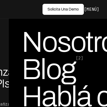
MENÚ
Solicita Una Demo
Nosotr
Blog
[2]
nza
por Ed Escobar
Co-Founder & CEO
Is
Hablá 
atizada con IA.