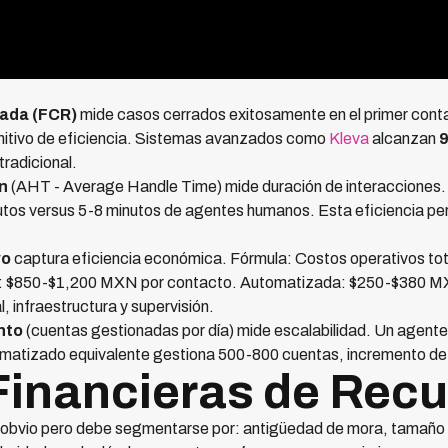
mada (FCR)
mide casos cerrados exitosamente en el primer cont
initivo de eficiencia. Sistemas avanzados como
Kleva
alcanzan
radicional.
n
(AHT - Average Handle Time) mide duración de interacciones.
tos versus 5-8 minutos de agentes humanos. Esta eficiencia p
vo
captura eficiencia económica. Fórmula: Costos operativos tot
al: $850-$1,200 MXN por contacto. Automatizada: $250-$380 M
, infraestructura y supervisión.
nto
(cuentas gestionadas por día) mide escalabilidad. Un agen
omatizado equivalente gestiona 500-800 cuentas, incremento de
Financieras de Rec
obvio pero debe segmentarse por: antigüedad de mora, tamaño d