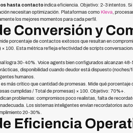
tos hasta contacto
indica eficiencia. Objetivo: 2-3 intentos. Si
ación necesitan optimización. Plataformas como
Kleva
, procesa
mente los mejores momentos para cada perfil.
de Conversión y C
ide porcentaje de contactos exitosos que resultan en comprom
 × 100. Esta métrica refleja efectividad de scripts conversacio
onal logra 30-40%. Voice agents bien configurados alcanzan 48-
prácticas, disponibilidad cuando deudor está dispuesto (noches/
 agentes humanos.
es más crítico que cantidad de promesas. Mide qué porcentaje 
esas cumplidas / Total de promesas) × 100. Objetivo: 70%+.
ndican problemas: compromisos poco realistas, falta de recordato
nadecuada. Los sistemas inteligentes envían recordatorios aut
mplimiento 20-30%.
de Eficiencia Operat