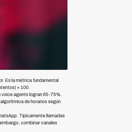
or. Es la métrica fundamental
ntentos) × 100.
n voice agents logran 65-75%.
 algorítmica de horarios según
WhatsApp. Típicamente llamadas
 embargo, combinar canales