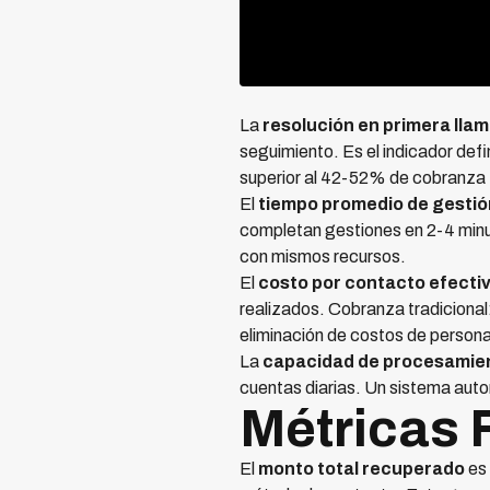
La
resolución en primera lla
seguimiento. Es el indicador def
superior al 42-52% de cobranza t
El
tiempo promedio de gestió
completan gestiones en 2-4 minu
con mismos recursos.
El
costo por contacto efecti
realizados. Cobranza tradicion
eliminación de costos de personal
La
capacidad de procesamie
cuentas diarias. Un sistema aut
Métricas 
El
monto total recuperado
es 