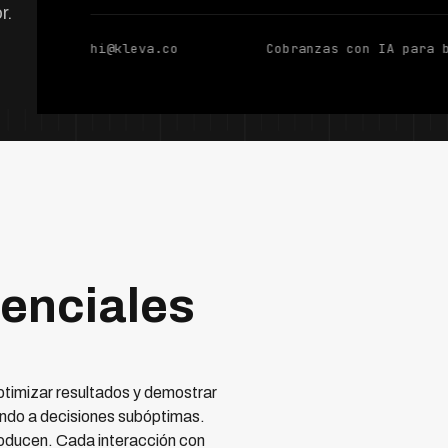
r.
hi@kleva.co
Cobranzas con IA para 
senciales
timizar resultados y demostrar
ando a decisiones subóptimas.
oducen. Cada interacción con