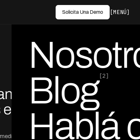
MENÚ
Solicita Una Demo
Nosotr
Blog
[2]
ranza
por Ed Escobar
Co-Founder & CEO
 en
Hablá 
 medianas en