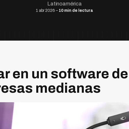
Latinoamérica
1 abr 2026 –
10 min de lectura
r en un software d
resas medianas