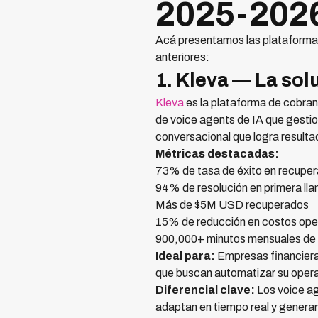
2025-202
Acá presentamos las plataformas
anteriores:
1. Kleva — La sol
Kleva
es la plataforma de cobranz
de voice agents de IA que gest
conversacional que logra resulta
Métricas destacadas:
73% de tasa de éxito en recuper
94% de resolución en primera ll
Más de $5M USD recuperados
15% de reducción en costos ope
900,000+ minutos mensuales de 
Ideal para:
Empresas financieras
que buscan automatizar su opera
Diferencial clave:
Los voice ag
adaptan en tiempo real y generan