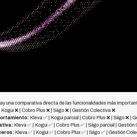
á hay una comparativa directa de las funcionalidades más importan
 Kogui ❌ | Cobro Plus ❌ | Siigo ❌ | Gestión Colectiva ❌
portamiento:
Kleva ✅ | Kogui parcial | Cobro Plus ❌ | Siigo ❌ | 
ativa:
Kleva ✅ | Kogui ✅ | Cobro Plus ✅ | Siigo parcial | Gestión
ceros:
Kleva ✅ | Kogui ✅ | Cobro Plus ✅ | Siigo ✅ | Gestión Col