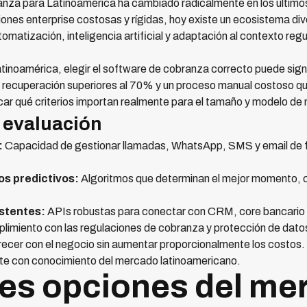
nza para Latinoamérica ha cambiado radicalmente en los último
iones enterprise costosas y rígidas, hoy existe un ecosistema di
matización, inteligencia artificial y adaptación al contexto reg
noamérica, elegir el software de cobranza correcto puede signif
e recuperación superiores al 70% y un proceso manual costoso qu
ficar qué criterios importan realmente para el tamaño y modelo d
e evaluación
:
Capacidad de gestionar llamadas, WhatsApp, SMS y email de 
los predictivos:
Algoritmos que determinan el mejor momento, 
istentes:
APIs robustas para conectar con CRM, core bancario 
imiento con las regulaciones de cobranza y protección de dato
cer con el negocio sin aumentar proporcionalmente los costos.
te con conocimiento del mercado latinoamericano.
es opciones del me