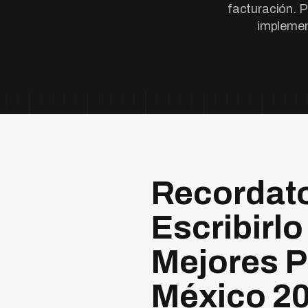
facturación. P
implemen
Recordato
Escribirlo
Mejores P
México 2