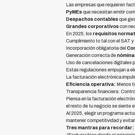
Las empresas que requieren factu
PyMEs
que necesitan emitir com
Despachos contables
que ges
Grandes corporativos
con nec
En 2025, los
requisitos normat
Cumplimiento to tal con el SAT y
Incorporación obligatoria del
Co
Generación correcta de
nóminas
Uso de cancelaciones digitales p
Estas regulaciones empujan a el
La facturación electrónica impul
Eficiencia operativa:
Menos ti
Transparencia financiera: Control
Piensa en la facturación electrón
el resto de tu negocio se siente 
Al 2025, elegir un programa act
mantener competitividad y evita
Tres mantras para recordar:
“Facturar bien desde el principi