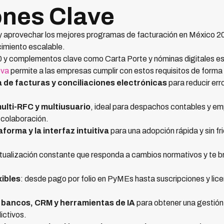
nes Clave
r y aprovechar los mejores programas de facturación en México 
ecimiento escalable.
 y complementos clave como Carta Porte y nóminas digitales es o
eva
permite a las empresas cumplir con estos requisitos de forma
 de facturas y conciliaciones electrónicas
para reducir err
ulti-RFC y multiusuario
, ideal para despachos contables y e
 colaboración.
aforma y la interfaz intuitiva
para una adopción rápida y sin fr
actualización constante que responda a cambios normativos y te br
xibles
: desde pago por folio en PyMEs hasta suscripciones y lic
, bancos, CRM y herramientas de IA
para obtener una gestión 
ictivos.