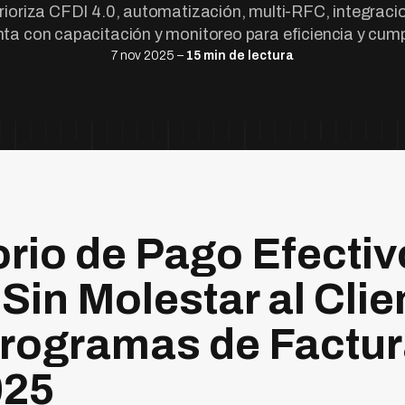
rioriza CFDI 4.0, automatización, multi-RFC, integraci
ta con capacitación y monitoreo para eficiencia y cump
7 nov 2025 –
15 min de lectura
rio de Pago Efecti
 Sin Molestar al Clie
rogramas de Factur
025