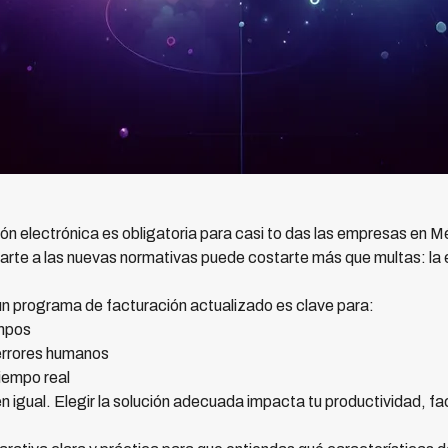
ión electrónica es obligatoria para casi to das las empresas en
te a las nuevas normativas puede costarte más que multas: la e
n programa de facturación actualizado es clave para:
empos
errores humanos
tiempo real
n igual. Elegir la solución adecuada impacta tu productividad, fa