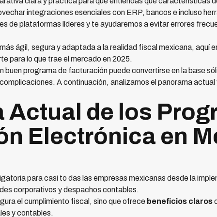
rativa clara y práctica para que entiendas qué características d
echar integraciones esenciales con ERP, bancos e incluso herr
 de plataformas líderes y te ayudaremos a evitar errores frecue
más ágil, segura y adaptada a la realidad fiscal mexicana, aquí 
te para lo que trae el mercado en 2025.
n buen programa de facturación puede convertirse en la base sól
i complicaciones. A continuación, analizamos el panorama actual 
Actual de los Prog
ón Electrónica en M
ligatoria para casi to das las empresas mexicanas desde la impl
des corporativos y despachos contables.
gura el cumplimiento fiscal, sino que ofrece
beneficios claros
c
les y contables.