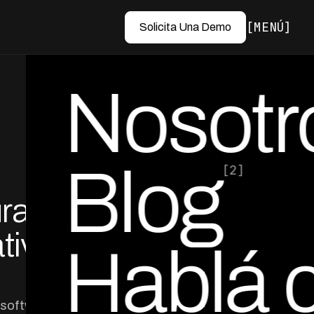
MENÚ
Solicita Una Demo
Nosotr
Blog
[2]
ración
por Ed Escobar
Co-Founder & CEO
tiva
Hablá 
 software de