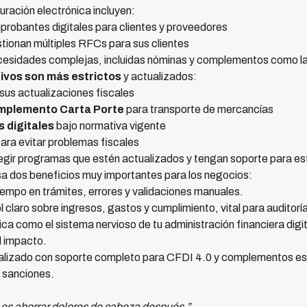
ración electrónica incluyen:
probantes digitales para clientes y proveedores
tionan múltiples RFCs para sus clientes
esidades complejas, incluidas nóminas y complementos como la
ivos son más estrictos
y actualizados:
 sus actualizaciones fiscales
mplemento Carta Porte
para transporte de mercancías
 digitales
bajo normativa vigente
ara evitar problemas fiscales
egir programas que estén actualizados y tengan soporte para es
sa dos beneficios muy importantes para los negocios:
empo en trámites, errores y validaciones manuales.
 claro sobre ingresos, gastos y cumplimiento, vital para auditorí
ica como el sistema nervioso de tu administración financiera digita
el impacto.
ualizado con soporte completo para CFDI 4.0 y complementos es i
r sanciones.
o es ahorrar dolores de cabeza después.”