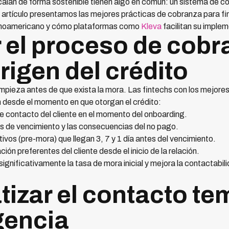
calan de forma sostenible tienen algo en común: un sistema de c
e artículo presentamos las mejores prácticas de cobranza para f
atinoamericano y cómo plataformas como
Kleva
facilitan su imple
r el proceso de cobr
rigen del crédito
pieza antes de que exista la mora. Las fintechs con los mejore
n desde el momento en que otorgan el crédito:
de contacto del cliente en el momento del onboarding.
 de vencimiento y las consecuencias del no pago.
vos (pre-mora) que llegan 3, 7 y 1 día antes del vencimiento.
n preferentes del cliente desde el inicio de la relación.
gnificativamente la tasa de mora inicial y mejora la contactabili
tizar el contacto t
gencia