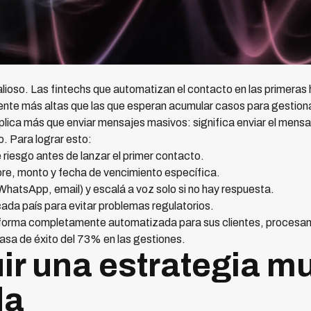
alioso. Las fintechs que automatizan el contacto en las primeras
nte más altas que las que esperan acumular casos para gestionar
plica más que enviar mensajes masivos: significa enviar el mensaj
. Para lograr esto:
 riesgo antes de lanzar el primer contacto.
re, monto y fecha de vencimiento específica.
hatsApp, email) y escalá a voz solo si no hay respuesta.
cada país para evitar problemas regulatorios.
forma completamente automatizada para sus clientes, procesa
asa de éxito del 73% en las gestiones.
ir una estrategia mu
da