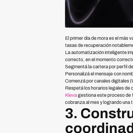
El primer día de mora es el más v
tasas de recuperación notableme
La automatización inteligente im
correcto, en el momento correcto
Segmentá la cartera por perfil de
Personalizá el mensaje con nomb
Comenzá por canales digitales (W
Respetá los horarios legales de 
Kleva
gestiona este proceso de 
cobranza al mes y logrando una t
3. Constru
coordina