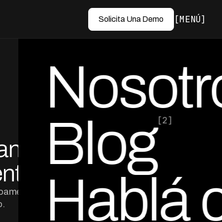
MENÚ
Solicita Una Demo
Nosotr
Blog
[2]
ranza
por Ed Escobar
Co-Founder & CEO
ento
Hablá 
inoamericanas
o.