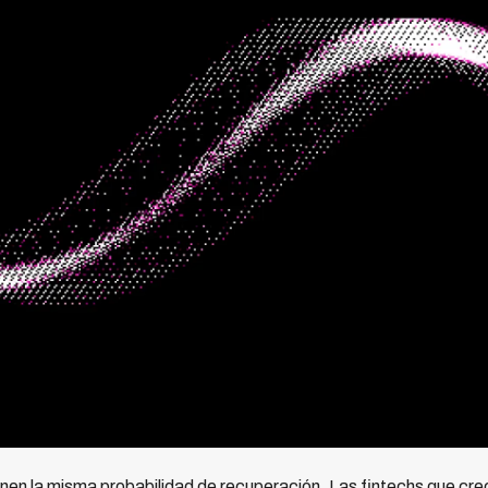
nen la misma probabilidad de recuperación. Las fintechs que crec