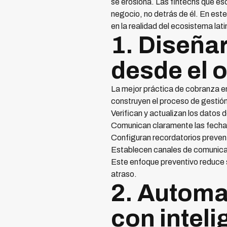
se erosiona. Las fintechs que es
negocio, no detrás de él. En est
en la realidad del ecosistema l
1. Diseña
desde el o
La mejor práctica de cobranza em
construyen el proceso de gestió
Verifican y actualizan los datos 
Comunican claramente las fechas
Configuran recordatorios preventi
Establecen canales de comunicació
Este enfoque preventivo reduce si
atraso.
2. Automa
con inteli