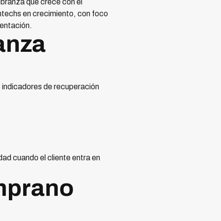
obranza que crece con el
intechs en crecimiento, con foco
mentación.
anza
s indicadores de recuperación
dad cuando el cliente entra en
emprano