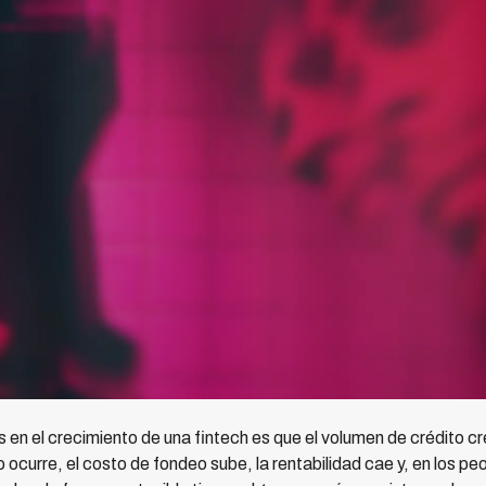
en el crecimiento de una fintech es que el volumen de crédito c
ocurre, el costo de fondeo sube, la rentabilidad cae y, en los peo