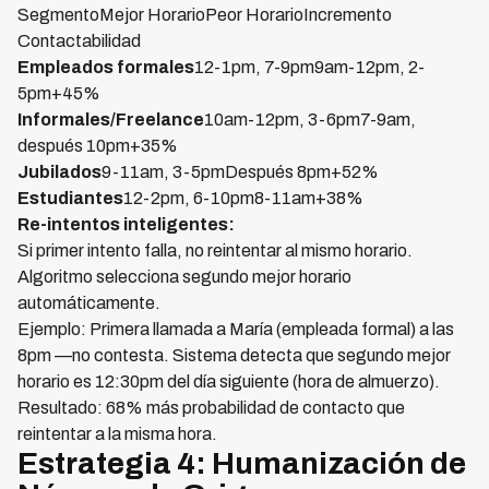
SegmentoMejor HorarioPeor HorarioIncremento
Contactabilidad
Empleados formales
12-1pm, 7-9pm9am-12pm, 2-
5pm+45%
Informales/Freelance
10am-12pm, 3-6pm7-9am,
después 10pm+35%
Jubilados
9-11am, 3-5pmDespués 8pm+52%
Estudiantes
12-2pm, 6-10pm8-11am+38%
Re-intentos inteligentes:
Si primer intento falla, no reintentar al mismo horario.
Algoritmo selecciona segundo mejor horario
automáticamente.
Ejemplo: Primera llamada a María (empleada formal) a las
8pm —no contesta. Sistema detecta que segundo mejor
horario es 12:30pm del día siguiente (hora de almuerzo).
Resultado: 68% más probabilidad de contacto que
reintentar a la misma hora.
Estrategia 4: Humanización de