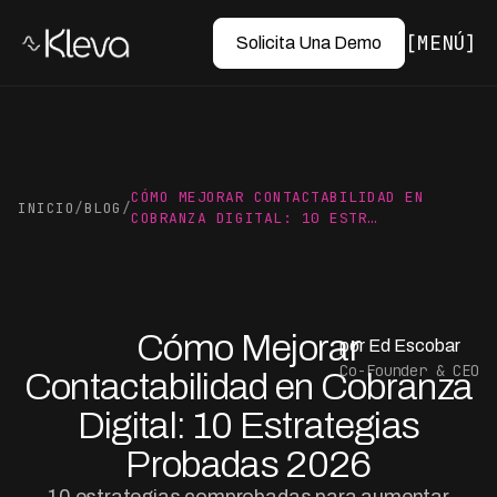
MENÚ
Solicita Una Demo
CÓMO MEJORAR CONTACTABILIDAD EN
INICIO
/
BLOG
/
COBRANZA DIGITAL: 10 ESTR…
Cómo Mejorar
por Ed Escobar
Co-Founder & CEO
Contactabilidad en Cobranza
Digital: 10 Estrategias
Probadas 2026