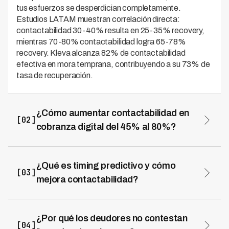
tus esfuerzos se desperdician completamente.
Estudios LATAM muestran correlación directa:
contactabilidad 30-40% resulta en 25-35% recovery,
mientras 70-80% contactabilidad logra 65-78%
recovery. Kleva alcanza 82% de contactabilidad
efectiva en mora temprana, contribuyendo a su 73% de
tasa de recuperación.
¿Cómo aumentar contactabilidad en
[02]
cobranza digital del 45% al 80%?
Para aumentar contactabilidad al 80%: (1) Valida datos
con HLR lookup eliminando números muertos, (2)
Implementa omnicanalidad inteligente (voz + SMS +
¿Qué es timing predictivo y cómo
[03]
WhatsApp + email), (3) Usa timing predictivo con ML
mejora contactabilidad?
para llamar en horarios óptimos por perfil, (4) Humaniza
Timing predictivo usa machine learning para determinar
caller ID con números locales rotatorios, (5) Implementa
el mejor horario de contacto por deudor, analizando
voice agents naturales como Kleva que manejan 45
variables como ocupación, historial de respuestas, zona
¿Por qué los deudores no contestan
dialectos LATAM, (6) Warm calling con SMS previo, (7)
[04]
horaria, y día de semana. Empleados formales son más