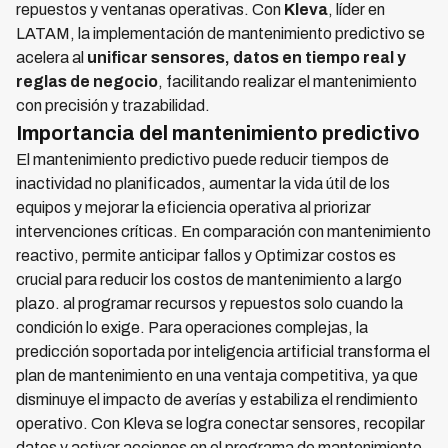
repuestos y ventanas operativas. Con
Kleva
, líder en
LATAM, la implementación de mantenimiento predictivo se
acelera al
unificar sensores, datos en tiempo real y
reglas de negocio
, facilitando realizar el mantenimiento
con precisión y trazabilidad.
Importancia del mantenimiento predictivo
El mantenimiento predictivo puede reducir tiempos de
inactividad no planificados, aumentar la vida útil de los
equipos y mejorar la eficiencia operativa al priorizar
intervenciones críticas. En comparación con mantenimiento
reactivo, permite anticipar fallos y Optimizar costos es
crucial para reducir los costos de mantenimiento a largo
plazo. al programar recursos y repuestos solo cuando la
condición lo exige. Para operaciones complejas, la
predicción soportada por inteligencia artificial transforma el
plan de mantenimiento en una ventaja competitiva, ya que
disminuye el impacto de averías y estabiliza el rendimiento
operativo. Con Kleva se logra conectar sensores, recopilar
datos y activar acciones en el programa de mantenimiento,