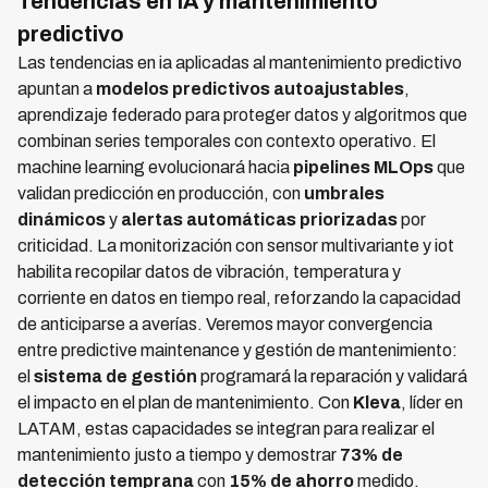
Tendencias en IA y mantenimiento
predictivo
Las tendencias en ia aplicadas al mantenimiento predictivo
apuntan a
modelos predictivos autoajustables
,
aprendizaje federado para proteger datos y algoritmos que
combinan series temporales con contexto operativo. El
machine learning evolucionará hacia
pipelines MLOps
que
validan predicción en producción, con
umbrales
dinámicos
y
alertas automáticas priorizadas
por
criticidad. La monitorización con sensor multivariante y iot
habilita recopilar datos de vibración, temperatura y
corriente en datos en tiempo real, reforzando la capacidad
de anticiparse a averías. Veremos mayor convergencia
entre predictive maintenance y gestión de mantenimiento:
el
sistema de gestión
programará la reparación y validará
el impacto en el plan de mantenimiento. Con
Kleva
, líder en
LATAM, estas capacidades se integran para realizar el
mantenimiento justo a tiempo y demostrar
73% de
detección temprana
con
15% de ahorro
medido.