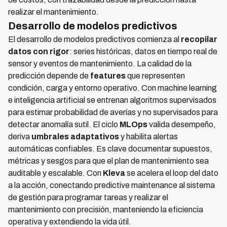
realizar el mantenimiento.
Desarrollo de modelos predictivos
El desarrollo de modelos predictivos comienza al
recopilar
datos con rigor
: series históricas, datos en tiempo real de
sensor y eventos de mantenimiento. La calidad de la
predicción depende de
features
que representen
condición, carga y entorno operativo. Con machine learning
e inteligencia artificial se entrenan algoritmos supervisados
para estimar probabilidad de averías y no supervisados para
detectar anomalía sutil. El ciclo
MLOps
valida desempeño,
deriva
umbrales adaptativos
y habilita alertas
automáticas confiables. Es clave documentar supuestos,
métricas y sesgos para que el plan de mantenimiento sea
auditable y escalable. Con
Kleva
se acelera el loop del dato
a la acción, conectando predictive maintenance al sistema
de gestión para programar tareas y realizar el
mantenimiento con precisión, manteniendo la eficiencia
operativa y extendiendo la vida útil.