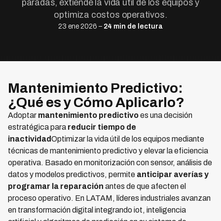
paradas, extiende la vida útil de los equipos y
optimiza costos operativos.
23 ene 2026 –
24 min de lectura
Mantenimiento Predictivo:
¿Qué es y Cómo Aplicarlo?
Adoptar
mantenimiento predictivo
es una decisión
estratégica para
reducir tiempo de
inactividad
Optimizar la vida útil de los equipos mediante
técnicas de mantenimiento predictivo y elevar la eficiencia
operativa. Basado en monitorización con sensor, análisis de
datos y modelos predictivos, permite
anticipar averías y
programar la reparación
antes de que afecten el
proceso operativo. En LATAM, líderes industriales avanzan
en transformación digital integrando iot, inteligencia