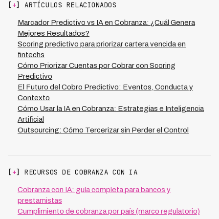
financieras deben contar con equipos de TI capacitados
intervenir en el momento exacto, evitando reparaciones
[
+
] ARTÍCULOS RELACIONADOS
y sistemas de integración que conecten estas
costosas y paradas operativas impredecibles.
herramientas con su infraestructura existente. El
Marcador Predictivo vs IA en Cobranza: ¿Cuál Genera
enfoque es similar al de Kleva, que opera en 7 países de
Mejores Resultados?
LATAM integrando IA con sistemas legados de
Scoring predictivo para priorizar cartera vencida en
instituciones financieras para mejorar procesos sin
fintechs
disrupciones. La inversión inicial en tecnología se
Cómo Priorizar Cuentas por Cobrar con Scoring
recupera rápidamente a través de menores costos de
Predictivo
mantenimiento y mayor estabilidad operativa, factores
El Futuro del Cobro Predictivo: Eventos, Conducta y
críticos para mantener la confiabilidad del servicio
Contexto
financiero.
Cómo Usar la IA en Cobranza: Estrategias e Inteligencia
Artificial
Outsourcing: Cómo Tercerizar sin Perder el Control
[
+
] RECURSOS DE COBRANZA CON IA
Cobranza con IA: guía completa para bancos y
prestamistas
Cumplimiento de cobranza por país (marco regulatorio)