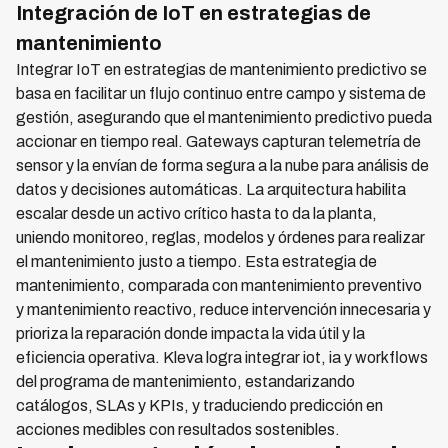
Integración de IoT en estrategias de
mantenimiento
Integrar IoT en estrategias de mantenimiento predictivo se
basa en facilitar un flujo continuo entre campo y sistema de
gestión, asegurando que el mantenimiento predictivo pueda
accionar en tiempo real. Gateways capturan telemetría de
sensor y la envían de forma segura a la nube para análisis de
datos y decisiones automáticas. La arquitectura habilita
escalar desde un activo crítico hasta to da la planta,
uniendo monitoreo, reglas, modelos y órdenes para realizar
el mantenimiento justo a tiempo. Esta estrategia de
mantenimiento, comparada con mantenimiento preventivo
y mantenimiento reactivo, reduce intervención innecesaria y
prioriza la reparación donde impacta la vida útil y la
eficiencia operativa. Kleva logra integrar iot, ia y workflows
del programa de mantenimiento, estandarizando
catálogos, SLAs y KPIs, y traduciendo predicción en
acciones medibles con resultados sostenibles.