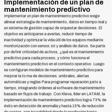
Implementación de un plan de
mantenimiento predictivo
Implementar un plan de mantenimiento predictivo exige
alinear estrategia de mantenimiento, datos en tiempo real y
un sistema de gestión capaz de orquestar decisiones. El
objetivo es anticiparse a averías, reducir tiempo de
inactividad y optimizar la vida útil de los equipos mediante
monitorización con sensor, iot y análisis de datos. Se parte
por definir criticidad de activos, ¿qué es el mantenimiento
predictivo para cada proceso, y cómo funciona el
mantenimiento predictivo en el contexto operativo. Luego
se configuran modelos de mantenimiento predictivo para
mejorar la to ma de decisiones. umbrales, alertas
automáticas y reglas Para programar reparación justo a
tiempo, integrando órdenes al software de mantenimiento
basado en flujos de trabajo. Con Kleva, líder en LATAM, la
implementación de mantenimiento predictivo logra 73% de
éxito en detección de anomalía y hasta 15% de reducción
de costos, con trazabilidad desde la predicción hasta