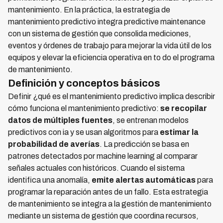
mantenimiento. En la práctica, la estrategia de
mantenimiento predictivo integra predictive maintenance
con un sistema de gestión que consolida mediciones,
eventos y órdenes de trabajo para mejorar la vida útil de los
equipos y elevar la eficiencia operativa en to do el programa
de mantenimiento.
Definición y conceptos básicos
Definir ¿qué es el mantenimiento predictivo implica describir
cómo funciona el mantenimiento predictivo:
se recopilar
datos de múltiples fuentes
, se entrenan modelos
predictivos con ia y se usan algoritmos para
estimar la
probabilidad de averías
. La predicción se basa en
patrones detectados por machine learning al comparar
señales actuales con históricos. Cuando el sistema
identifica una anomalía,
emite alertas automáticas
para
programar la reparación antes de un fallo. Esta estrategia
de mantenimiento se integra a la gestión de mantenimiento
mediante un sistema de gestión que coordina recursos,