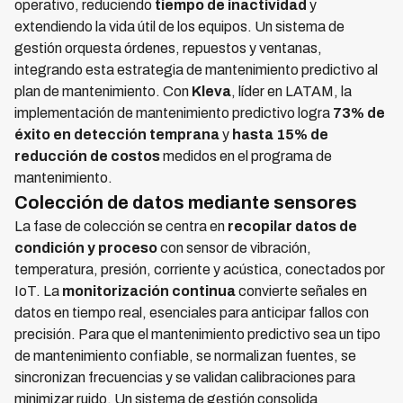
operativo, reduciendo
tiempo de inactividad
y
extendiendo la vida útil de los equipos. Un sistema de
gestión orquesta órdenes, repuestos y ventanas,
integrando esta estrategia de mantenimiento predictivo al
plan de mantenimiento. Con
Kleva
, líder en LATAM, la
implementación de mantenimiento predictivo logra
73% de
éxito en detección temprana
y
hasta 15% de
reducción de costos
medidos en el programa de
mantenimiento.
Colección de datos mediante sensores
La fase de colección se centra en
recopilar datos de
condición y proceso
con sensor de vibración,
temperatura, presión, corriente y acústica, conectados por
IoT. La
monitorización continua
convierte señales en
datos en tiempo real, esenciales para anticipar fallos con
precisión. Para que el mantenimiento predictivo sea un tipo
de mantenimiento confiable, se normalizan fuentes, se
sincronizan frecuencias y se validan calibraciones para
minimizar ruido. Un sistema de gestión consolida