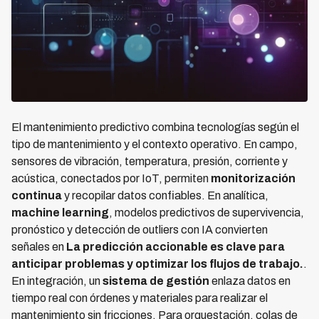
El mantenimiento predictivo combina tecnologías según el
tipo de mantenimiento y el contexto operativo. En campo,
sensores de vibración, temperatura, presión, corriente y
acústica, conectados por IoT, permiten
monitorización
continua
y recopilar datos confiables. En analítica,
machine learning
, modelos predictivos de supervivencia,
pronóstico y detección de outliers con IA convierten
señales en
La predicción accionable es clave para
anticipar problemas y optimizar los flujos de trabajo.
.
En integración, un
sistema de gestión
enlaza datos en
tiempo real con órdenes y materiales para realizar el
mantenimiento sin fricciones. Para orquestación, colas de