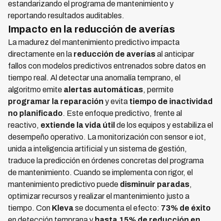
estandarizando el programa de mantenimiento y
reportando resultados auditables.
Impacto en la reducción de averías
La madurez del mantenimiento predictivo impacta
directamente en la
reducción de averías
al anticipar
fallos con modelos predictivos entrenados sobre datos en
tiempo real. Al detectar una anomalía temprano, el
algoritmo emite
alertas automáticas
, permite
programar la reparación
y evita
tiempo de inactividad
no planificado
. Este enfoque predictivo, frente al
reactivo,
extiende la vida útil
de los equipos y estabiliza el
desempeño operativo. La monitorización con sensor e iot,
unida a inteligencia artificial y un sistema de gestión,
traduce la predicción en órdenes concretas del programa
de mantenimiento. Cuando se implementa con rigor, el
mantenimiento predictivo puede
disminuir paradas
,
optimizar recursos y realizar el mantenimiento justo a
tiempo. Con
Kleva
se documenta el efecto:
73% de éxito
en detección temprana y
hasta 15% de reducción en