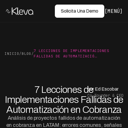
MENÚ
Solicita Una Demo
7 LECCIONES DE IMPLEMENTACIONES
INICIO
/
BLOG
/
FALLIDAS DE AUTOMATIZACIÓ…
7 Lecciones de
por Ed Escobar
Co-Founder & CEO
Implementaciones Fallidas de
Automatización en Cobranza
Análisis de proyectos fallidos de automatización
en cobranza en LATAM: errores comunes, señales