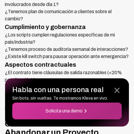
involucrados desde día 1?
¿Tenemos plan de comunicación a clientes sobre el
cambio?
Cumplimiento y gobernanza
¿Los scripts cumplen regulaciones específicas de mi
país/industria?
¿Tenemos proceso de auditoría semanal de interacciones?
¿Existe kill switch para pausar operación ante emergencia?
Aspectos contractuales
¿El contrato tiene cláusulas de salida razonables (<20%
penalización)?
¿Podemos empezar con piloto de 3-6 meses antes de
Habla con una persona real
compromiso largo?
Sin bots, sin vueltas. Te mostramos Kleva en vivo.
Si respondes "NO" a 3 o más preguntas, tu proyecto tiene
riesgo significativo de fracaso. Aborda esas brechas antes
Solicita una demo
de implementación completa.
Cuando Rescatar vs Cuando
Abandonar un Proyecto