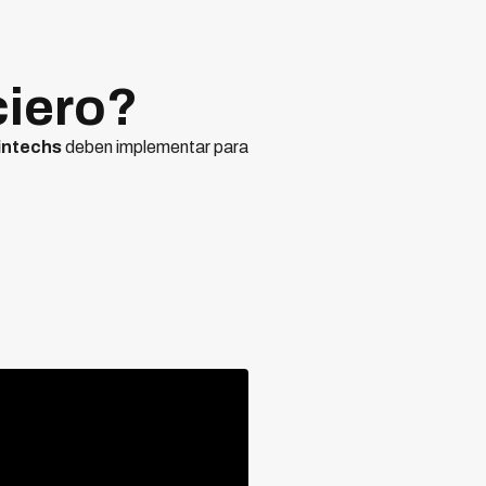
ciero?
intechs
deben implementar para