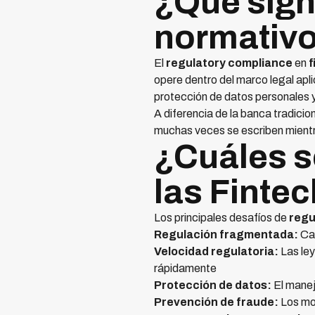
¿Qué sign
normativo
El
regulatory compliance
en
f
opere dentro del marco legal apl
protección de datos personales y
A diferencia de la banca tradicion
muchas veces se escriben mient
¿Cuáles so
las Finte
Los principales desafíos de
regu
Regulación fragmentada:
Cad
Velocidad regulatoria:
Las ley
rápidamente
Protección de datos:
El manej
Prevención de fraude:
Los mod