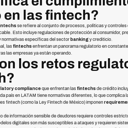
ifica el cumplimien
 en las fintech?
intechs
se refiere al conjunto de procesos, políticas y controles
icable. Esto incluye regulaciones de protección al consumidor, pr
 normativas específicas del sector
banking
y crediticio.
al, las
fintechs
enfrentan un panorama regulatorio en constante 
ras las empresas ya están operando.
n los retos regulat
ch?
latory compliance
que enfrentan las
fintechs
de crédito inclu
a país en LATAM tiene normativas diferentes, lo que complica l
es fintech (como la Ley Fintech de México) imponen
requireme
o de información sensible de deudores requiere controles estrict
elos digitales son más susceptibles a ataques y requieren sist