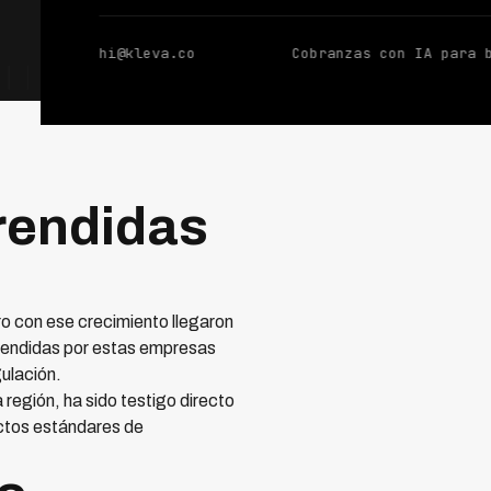
hi@kleva.co
Cobranzas con IA para 
rendidas
ro con ese crecimiento llegaron
endidas por estas empresas
gulación.
a región, ha sido testigo directo
ctos estándares de