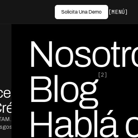
MENÚ
Solicita Una Demo
Nosotr
Blog
[2]
ce
por Ed Escobar
Co-Founder & CEO
rédito
Hablá 
ATAM. Regulatory
esgos.