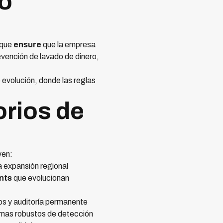
to
 que
ensure
que la empresa
evención de lavado de dinero,
evolución, donde las reglas
orios de
yen:
a expansión regional
nts
que evolucionan
os y auditoría permanente
emas robustos de detección