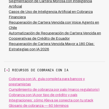
DSO es uno de los impactos financieros más tangibles,
Segmentación de Cartera Morosa con Inteligencia
ya que permite liberar capital que estaba inmovilizado en
Artificial
cartera vencida, reduciendo simultáneamente costos
Casos de Uso de Inteligencia Artificial en Cobranza
operativos hasta en un 70% y mejorando la
Financiera
recuperación general del portafolio.
Recuperación de Cartera Vencida con Voice Agents en
Chile
Automatización de Recuperación de Cartera Vencida en
Cooperativas de Crédito de Ecuador
Recuperación de Cartera Vencida Mayor a 180 Días:
Estrategias con IA 2026
[
+
] RECURSOS DE COBRANZA CON IA
Cobranza con IA: guía completa para bancos y
prestamistas
Cumplimiento de cobranza por país (marco regulatorio)
Cobranza con IA por tipo de crédito y país
Integraciones: cómo Kleva se conecta con tu stack
Glosario de cobranza — 60 términos