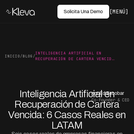
MENÚ
Solicita Una Demo
INTELIGENCIA ARTIFICIAL EN
INICIO
/
BLOG
/
RECUPERACIÓN DE CARTERA VENCID…
Inteligencia Artificial en
por Ed Escobar
Co-Founder & CEO
Recuperación de Cartera
Vencida: 6 Casos Reales en
LATAM