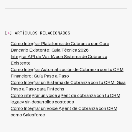
Las plataformas profesionales implementan reintentos
locales de cada país. Los datos solo se transmiten
automáticos, manejo de errores robusto y reconciliación
según tu configuración y nunca se comparten con
diaria para asegurar cero pérdida de datos. Si un
terceros. Todas las integraciones pasan por auditorías
webhook falla, se reintenta automáticamente 3-5 veces
de seguridad antes de go-live y mantienen logs
con backoff exponencial. Además, hay sincronización
completos para auditoría regulatoria.
[
+
] ARTÍCULOS RELACIONADOS
batch diaria que catch-up cualquier discrepancia. Kleva
ofrece soporte técnico 24/7 durante integración y post
Cómo Integrar Plataforma de Cobranza con Core
go-live, con SLA de respuesta en menos de 2 horas para
Bancario Existente: Guía Técnica 2026
issues críticos. También se establece un plan de rollback
Integrar API de Voz IA con Sistema de Cobranza
antes de producción.
Existente
Cómo Integrar Automatización de Cobranza con tu CRM
Financiero: Guía Paso a Paso
Cómo Integrar un Sistema de Cobranza con tu CRM: Guía
Paso a Paso para Fintechs
Cómo integrar un voice agent de cobranza con tu CRM
legacy sin desarrollos costosos
Cómo Integrar un Voice Agent de Cobranza con CRM
como Salesforce