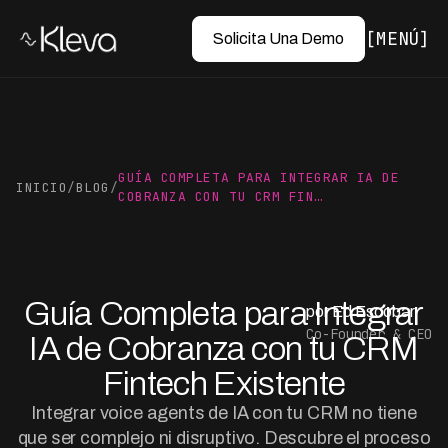
MENÚ
Solicita Una Demo
GUÍA COMPLETA PARA INTEGRAR IA DE
INICIO
/
BLOG
/
COBRANZA CON TU CRM FIN…
Guía Completa para Integrar
por Ed Escobar
Co-Founder & CEO
IA de Cobranza con tu CRM
Fintech Existente
Integrar voice agents de IA con tu CRM no tiene
que ser complejo ni disruptivo. Descubre el proceso