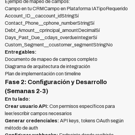
Ejemplo de mapeo de campos:
Campo en tu CRMCampo en Plataforma IATipoRequerido
Account_ID__caccount_idStringSí
Contact_Phone__cphone_numberStringSí
Debt_Amount__cprincipal_amountDecimalSí
Days_Past_Due__cdays_overdueIntegerSí
Custom_Segment__ccustomer_segmentStringNo
Entregables:
Documento de mapeo de campos completo
Diagrama de arquitectura de integración
Plan de implementación con timeline
Fase 2: Configuración y Desarrollo
(Semanas 2-3)
En tu lado:
Crear usuario API:
Con permisos específicos para
leer/escribir campos necesarios
Generar credenciales:
API keys, tokens OAuth según
método de auth