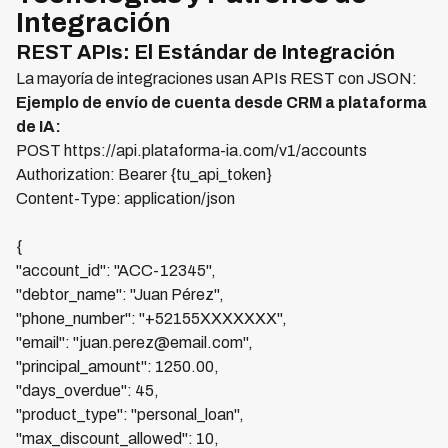
Integración
REST APIs: El Estándar de Integración
La mayoría de integraciones usan APIs REST con JSON:
Ejemplo de envío de cuenta desde CRM a plataforma
de IA:
POST https://api.plataforma-ia.com/v1/accounts
Authorization: Bearer {tu_api_token}
Content-Type: application/json
{
"account_id": "ACC-12345",
"debtor_name": "Juan Pérez",
"phone_number": "+52155XXXXXXX",
"email": "juan.perez@email.com",
"principal_amount": 1250.00,
"days_overdue": 45,
"product_type": "personal_loan",
"max_discount_allowed": 10,