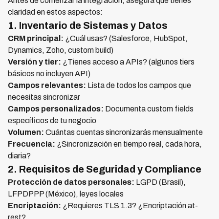
Antes de comenzar la integración, asegura que tienes
claridad en estos aspectos:
1. Inventario de Sistemas y Datos
CRM principal:
¿Cuál usas? (Salesforce, HubSpot,
Dynamics, Zoho, custom build)
Versión y tier:
¿Tienes acceso a APIs? (algunos tiers
básicos no incluyen API)
Campos relevantes:
Lista de todos los campos que
necesitas sincronizar
Campos personalizados:
Documenta custom fields
específicos de tu negocio
Volumen:
Cuántas cuentas sincronizarás mensualmente
Frecuencia:
¿Sincronización en tiempo real, cada hora,
diaria?
2. Requisitos de Seguridad y Compliance
Protección de datos personales:
LGPD (Brasil),
LFPDPPP (México), leyes locales
Encriptación:
¿Requieres TLS 1.3? ¿Encriptación at-
rest?