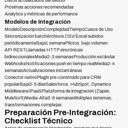
Datos actualizados del deudor
Próximas acciones recomendadas
Analytics y métricas de performance
Modelos de Integración
ModeloDescripciónComplejidadTiempoCasos de Uso
Sincronización batchArchivos CSV/Excel subidos
periódicamenteBaja1 semanaPilotos, bajo volumen
API RESTLlamadas HTTP sincrónicas
bidireccionalesMedia2-3 semanasProducción estándar
WebhooksNotificaciones push en tiempo realMedia2-4
semanasActualizaciones instantáneas
Conector nativoPlugin pre-construido para CRM
popularBaja3-5 díasSalesforce, HubSpot, Dynamics
Middleware/iPaaSPlataforma de integración (Zapier,
MuleSoft)Media-Alta3-6 semanasMúltiples sistemas,
transformaciones complejas
Preparación Pre-Integración:
Checklist Técnico