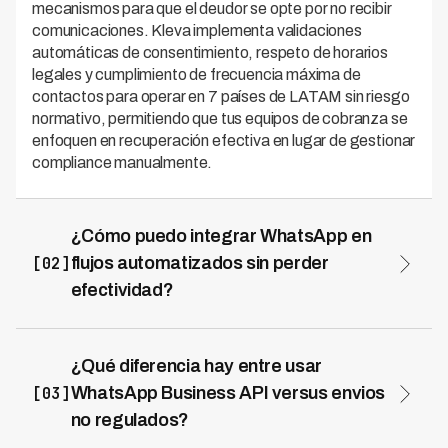
mecanismos para que el deudor se opte por no recibir
comunicaciones. Kleva implementa validaciones
automáticas de consentimiento, respeto de horarios
legales y cumplimiento de frecuencia máxima de
contactos para operar en 7 países de LATAM sin riesgo
normativo, permitiendo que tus equipos de cobranza se
enfoquen en recuperación efectiva en lugar de gestionar
compliance manualmente.
¿Cómo puedo integrar WhatsApp en
[02]
flujos automatizados sin perder
efectividad?
La automatización de WhatsApp pierde efectividad
cuando no personaliza mensajes ni respeta el contexto
del deudor, pero implementarla correctamente aumenta
¿Qué diferencia hay entre usar
drásticamente la tasa de respuesta. Kleva integra
[03]
WhatsApp Business API versus envios
WhatsApp en flujos que combinan mensajería
no regulados?
automatizada con datos del historial del cliente,
WhatsApp Business API es el único camino legal para
permitiendo escalonamiento inteligente: primero