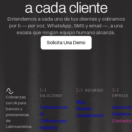
a cada cliente
Entendemos a cada uno de tus clientes y cobramos
por ti — por voz, WhatsApp, SMS y email —, a una
escala que ningún equipo humano alcanza.
Solicita Una Demo
[
+
]
[
+
] RECURSOS
[
+
]
SOLUCIONES
EMPRESA
Cobranzas
Blog
con IA para
Cobranza con
Nosotros
Glosario
bancos y
IA
Empleos
prestamistas
Cumplimiento
Cobranza por
Contacto
de
Latinoamérica
industria