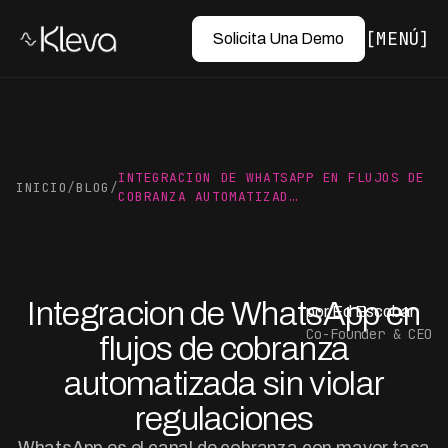
MENÚ
Solicita Una Demo
INTEGRACION DE WHATSAPP EN FLUJOS DE
INICIO
/
BLOG
/
COBRANZA AUTOMATIZAD…
Integracion de WhatsApp en
por Ed Escobar
Co-Founder & CEO
flujos de cobranza
automatizada sin violar
regulaciones