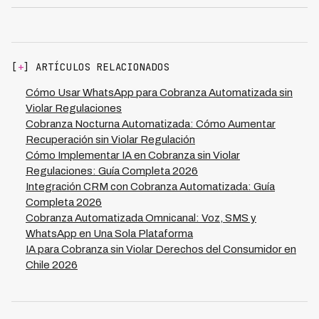
mensajería masiva, pero requiere validación de
recordatorios cortos y claros, luego ofertas de pago
consentimiento, plantillas aprobadas y monitoreo de
personalizadas, y finalmente derivación a agentes
métricas de compliance que muchas plataformas no
humanos cuando es necesario. Nuestros clientes logran
ofrecen. Los envíos no regulados pueden parecer más
73% tasa de recuperación integrando este canal, con
[
+
] ARTÍCULOS RELACIONADOS
rápidos inicialmente, pero generan bloqueos de cuentas,
una reducción de 70% en costos operativos comparado
sanciones CONDUSEF y pérdida de confianza del
con cobranza telefónica tradicional.
Cómo Usar WhatsApp para Cobranza Automatizada sin
cliente. Kleva utiliza exclusivamente WhatsApp
Violar Regulaciones
Business API con validación de consentimiento
Cobranza Nocturna Automatizada: Cómo Aumentar
integrada, plantillas pre-aprobadas para cobranza y
Recuperación sin Violar Regulación
auditoría automática de cada mensaje para garantizar
Cómo Implementar IA en Cobranza sin Violar
que operarás legalmente en los 7 países donde estamos
Regulaciones: Guía Completa 2026
presentes, sin sacrificar la efectividad que necesita tu
Integración CRM con Cobranza Automatizada: Guía
financiera.
Completa 2026
Cobranza Automatizada Omnicanal: Voz, SMS y
WhatsApp en Una Sola Plataforma
IA para Cobranza sin Violar Derechos del Consumidor en
Chile 2026