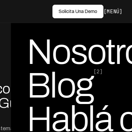
MENÚ
Solicita Una Demo
Nosotr
Blog
[2]
con
por Ed Escobar
Co-Founder & CEO
 Guía
Hablá 
istemas legacy