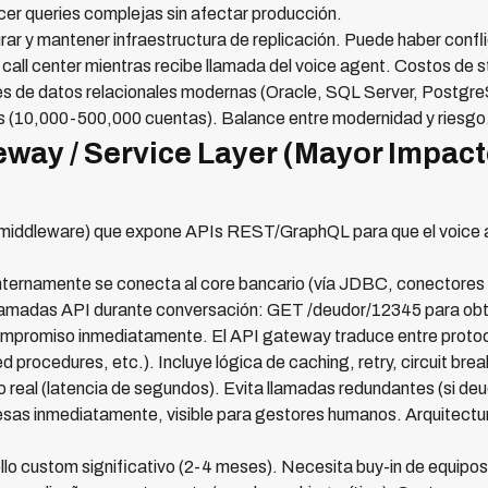
acer queries complejas sin afectar producción.
ar y mantener infraestructura de replicación. Puede haber conflic
call center mientras recibe llamada del voice agent. Costos de 
 de datos relacionales modernas (Oracle, SQL Server, Postgr
 (10,000-500,000 cuentas). Balance entre modernidad y riesgo
eway / Service Layer (Mayor Impact
(middleware) que expone APIs REST/GraphQL para que el voice a
nternamente se conecta al core bancario (vía JDBC, conectores 
e llamadas API durante conversación: GET /deudor/12345 para ob
compromiso inmediatamente. El API gateway traduce entre pro
procedures, etc.). Incluye lógica de caching, retry, circuit break
 real (latencia de segundos). Evita llamadas redundantes (si de
esas inmediatamente, visible para gestores humanos. Arquitectu
lo custom significativo (2-4 meses). Necesita buy-in de equipos