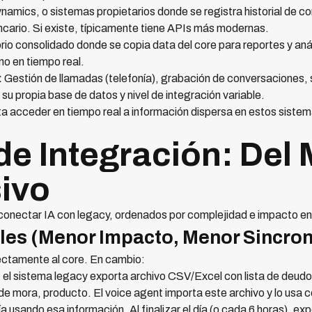
amics, o sistemas propietarios donde se registra historial de c
ncario. Si existe, típicamente tiene APIs más modernas.
io consolidado donde se copia data del core para reportes y anál
no en tiempo real.
:
Gestión de llamadas (telefonía), grabación de conversaciones, 
u propia base de datos y nivel de integración variable.
ita acceder en tiempo real a información dispersa en estos sist
de Integración: Del
ivo
 conectar IA con legacy, ordenados por complejidad e impacto en
iles (Menor Impacto, Menor Sincron
rectamente al core. En cambio:
 el sistema legacy exporta archivo CSV/Excel con lista de deud
e mora, producto. El voice agent importa este archivo y lo usa 
a usando esa información. Al finalizar el día (o cada 6 horas), ex