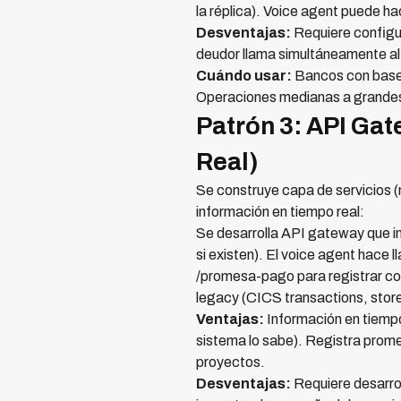
la réplica). Voice agent puede h
Desventajas:
Requiere configur
deudor llama simultáneamente al 
Cuándo usar:
Bancos con bases
Operaciones medianas a grandes
Patrón 3: API Gat
Real)
Se construye capa de servicios 
información en tiempo real:
Se desarrolla API gateway que i
si existen). El voice agent hac
/promesa-pago para registrar 
legacy (CICS transactions, stored 
Ventajas:
Información en tiempo
sistema lo sabe). Registra prom
proyectos.
Desventajas:
Requiere desarrol