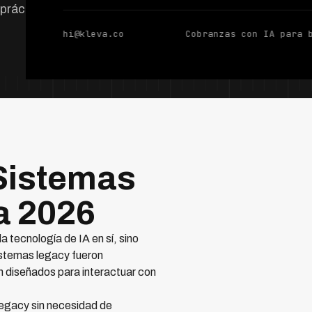
 prácticas.
hi@kleva.co
Cobranzas con IA para 
 Sistemas
a 2026
a tecnología de IA en sí, sino
istemas legacy fueron
 diseñados para interactuar con
legacy sin necesidad de