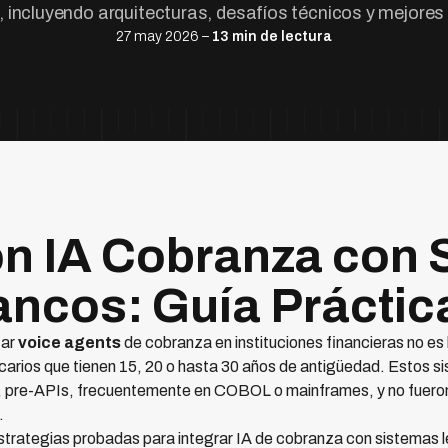
 incluyendo arquitecturas, desafíos técnicos y mejores
27 may 2026 –
13 min de lectura
ón IA Cobranza con
ncos: Guía Práctic
tar
voice agents
de cobranza en instituciones financieras no es l
carios que tienen 15, 20 o hasta 30 años de antigüedad. Estos s
d, pre-APIs, frecuentemente en COBOL o mainframes, y no fueron
.
estrategias probadas para integrar IA de cobranza con sistemas 