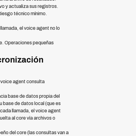
 y actualiza sus registros.
Riesgo técnico mínimo.
llamada, el voice agent no lo
ne. Operaciones pequeñas
cronización
l voice agent consulta
cia base de datos propia del
u base de datos local (que es
 cada llamada, el voice agent
elta al core vía archivos o
ño del core (las consultas van a