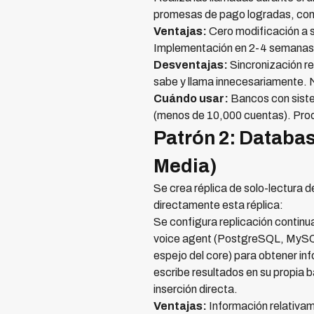
promesas de pago logradas, conta
Ventajas:
Cero modificación a s
Implementación en 2-4 semanas
Desventajas:
Sincronización re
sabe y llama innecesariamente. N
Cuándo usar:
Bancos con siste
(menos de 10,000 cuentas). Proof
Patrón 2: Databas
Media)
Se crea réplica de solo-lectura 
directamente esta réplica:
Se configura replicación contin
voice agent (PostgreSQL, MySQL, 
espejo del core) para obtener in
escribe resultados en su propia b
inserción directa.
Ventajas:
Información relativam