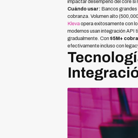
impactar desempeño del core si 
Cuándo usar:
Bancos grandes co
cobranza. Volumen alto (500,000+
Kleva
opera exitosamente con los
modernos usan integración API t
gradualmente. Con
$5M+ cobr
efectivamente incluso con legac
Tecnologí
Integraci