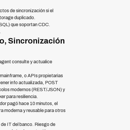
tos de sincronización si el
storage duplicado.
eSQL) que soportan CDC.
.
o, Sincronización
gent consulte y actualice
mainframe, o APIs propietarias
tener info actualizada, POST
tocolos modernos (REST/JSON) y
er para resiliencia.
udor pagó hace 10 minutos, el
ra moderna y reusable para otros
 de IT del banco. Riesgo de