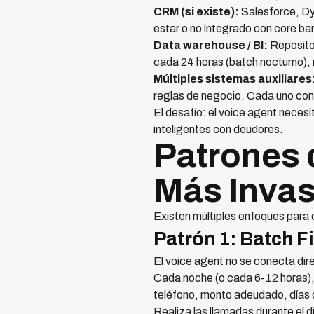
CRM (si existe):
Salesforce, Dyn
estar o no integrado con core ba
Data warehouse / BI:
Repositor
cada 24 horas (batch nocturno), 
Múltiples sistemas auxiliares
reglas de negocio. Cada uno con s
El desafío: el voice agent neces
inteligentes con deudores.
Patrones 
Más Invas
Existen múltiples enfoques para
Patrón 1: Batch F
El voice agent no se conecta di
Cada noche (o cada 6-12 horas),
teléfono, monto adeudado, días d
Realiza las llamadas durante el dí