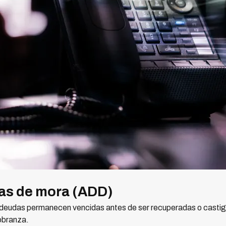
ías de mora (ADD)
s deudas permanecen vencidas antes de ser recuperadas o casti
cobranza.