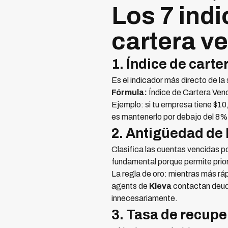
Los 7 indi
cartera v
1. Índice de carte
Es el indicador más directo de la
Fórmula:
Índice de Cartera Ven
Ejemplo: si tu empresa tiene $10
es mantenerlo por debajo del 8%
2. Antigüedad de 
Clasifica las cuentas vencidas p
fundamental porque permite prior
La regla de oro: mientras más rá
agents de
Kleva
contactan deudo
innecesariamente.
3. Tasa de recup