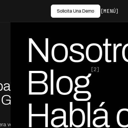
MENÚ
Solicita Una Demo
Nosotr
Blog
[2]
para
por Ed Escobar
Co-Founder & CEO
 Guía
Hablá 
era vencida, con