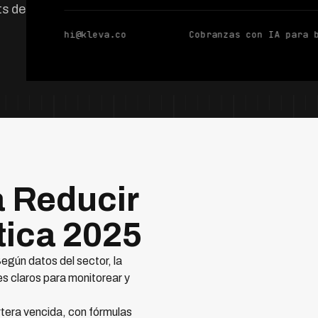
s de inteligencia
hi@kleva.co
Cobranzas con IA para 
a Reducir
tica 2025
egún datos del sector, la
s claros para monitorear y
rtera vencida, con fórmulas