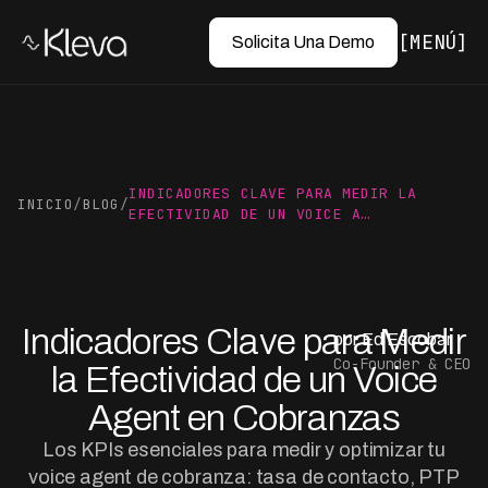
MENÚ
Solicita Una Demo
INDICADORES CLAVE PARA MEDIR LA
INICIO
/
BLOG
/
EFECTIVIDAD DE UN VOICE A…
Indicadores Clave para Medir
por Ed Escobar
Co-Founder & CEO
la Efectividad de un Voice
Agent en Cobranzas
Los KPIs esenciales para medir y optimizar tu
voice agent de cobranza: tasa de contacto, PTP