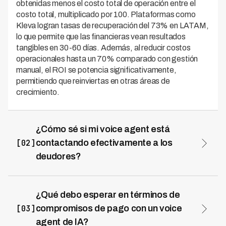
obtenidas menos el costo total de operación entre el
costo total, multiplicado por 100. Plataformas como
Kleva logran tasas de recuperación del 73% en LATAM,
lo que permite que las financieras vean resultados
tangibles en 30-60 días. Además, al reducir costos
operacionales hasta un 70% comparado con gestión
manual, el ROI se potencia significativamente,
permitiendo que reinviertas en otras áreas de
crecimiento.
¿Cómo sé si mi voice agent está
[02]
contactando efectivamente a los
deudores?
La tasa de contacto es el porcentaje de intentos de
llamada que logran comunicación real con el deudor, y
debería estar entre 35-50% para considerar un
¿Qué debo esperar en términos de
desempeño óptimo. Este KPI te muestra si tu agent
[03]
compromisos de pago con un voice
está optimizando horarios, números válidos y
agent de IA?
estrategias de reintento. Si tu tasa de contacto es baja,