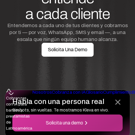
a cada cliente
Entendemos a cada uno de tus clientes y cobramos
por ti — por voz, WhatsApp, SMS y email —, a una
escala que ningún equipo humano alcanza.
Solicita Una Demo
Nosotros
Cobranza con IA
Glosario
Cumplimiento
B
Cobranzas
Habla con una persona real
con IA para
bancos y
Sin bots, sin vueltas. Te mostramos Kleva en vivo.
prestamistas
de
Solicita una demo
Latinoamérica