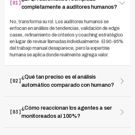
[01]
completamente a auditores humanos?
No, transforma su rol. Los auditores humanos se
enfocan en análisis de tendencias, validación de edge
cases, refinamiento de criterios y coaching estratégico
en lugar de revisar llamadas individualmente. El 90-95%
del trabajo manual desaparece, pero la expertise
humana se aplica donde realmente agrega valor.
¿Qué tan preciso es el análisis
[02]
automático comparado con humano?
Los sistemas modernos logran 92-95% de
concordancia con auditoría humana en aspectos
objetivos y 85-90% en subjetivos. La ventaja es
¿Cómo reaccionan los agentes a ser
[03]
consistencia: mismo criterio aplicado a 100% de
monitoreados al 100%?
interacciones sin fatiga o sesgo. Kleva valida sus
La clave es comunicación transparente sobre
modelos trimestralmente contra auditoría humana.
beneficios: coaching personalizado, identificación