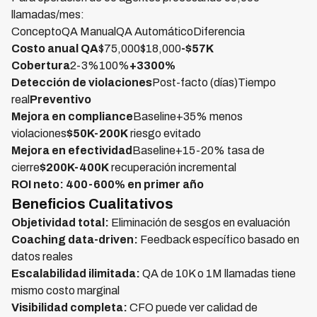
llamadas/mes:
ConceptoQA ManualQA AutomáticoDiferencia
Costo anual QA
$75,000$18,000
-$57K
Cobertura
2-3%100%
+3300%
Detección de violaciones
Post-facto (días)Tiempo
real
Preventivo
Mejora en compliance
Baseline+35% menos
violaciones
$50K-200K
riesgo evitado
Mejora en efectividad
Baseline+15-20% tasa de
cierre
$200K-400K
recuperación incremental
ROI neto: 400-600% en primer año
Beneficios Cualitativos
Objetividad total:
Eliminación de sesgos en evaluación
Coaching data-driven:
Feedback específico basado en
datos reales
Escalabilidad ilimitada:
QA de 10K o 1M llamadas tiene
mismo costo marginal
Visibilidad completa:
CFO puede ver calidad de