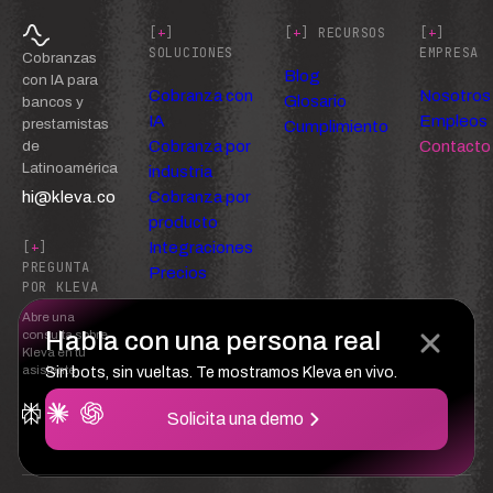
[
+
]
[
+
] RECURSOS
[
+
]
SOLUCIONES
EMPRESA
Cobranzas
Blog
con IA para
Cobranza con
Nosotros
Glosario
bancos y
IA
Empleos
prestamistas
Cumplimiento
Cobranza por
Contacto
de
Latinoamérica
industria
hi@kleva.co
Cobranza por
producto
Integraciones
[
+
]
PREGUNTA
Precios
POR KLEVA
Abre una
Habla con una persona real
consulta sobre
Kleva en tu
asistente
Sin bots, sin vueltas. Te mostramos Kleva en vivo.
Solicita una demo