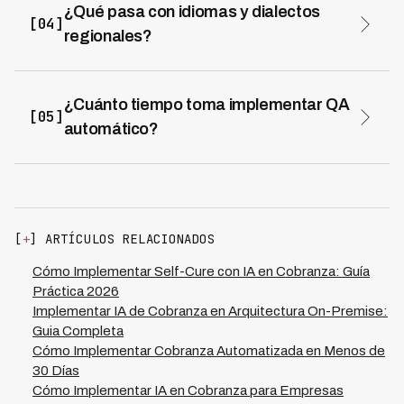
objetiva de top performers, protección contra
¿Qué pasa con idiomas y dialectos
[04]
evaluaciones subjetivas. Implementaciones exitosas
regionales?
enfocan QA como herramienta de desarrollo, no
Los sistemas especializados como Kleva están
vigilancia punitiva, transformando resistencia inicial en
entrenados en 45 dialectos regionales de LATAM. El
adopción.
STT y NLU están fine-tuned específicamente en
¿Cuánto tiempo toma implementar QA
[05]
conversaciones de cobranza, logrando precisión
automático?
superior a modelos genéricos. La transcripción de
La implementación típica toma 4-6 semanas desde
dialectos regionales es >90% precisa.
kick-off hasta análisis de 100% de llamadas en
producción. Plataformas como Kleva con modelos pre-
entrenados pueden reducir el timeline a 3-4 semanas
para casos estándar, incluyendo integración,
[
+
] ARTÍCULOS RELACIONADOS
entrenamiento y calibración.
Cómo Implementar Self-Cure con IA en Cobranza: Guía
Práctica 2026
Implementar IA de Cobranza en Arquitectura On-Premise:
Guia Completa
Cómo Implementar Cobranza Automatizada en Menos de
30 Días
Cómo Implementar IA en Cobranza para Empresas