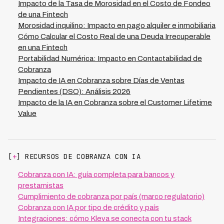
políticas de cobranza y seguimiento personalizado
crediticio, lo que se traduce en condiciones más
Impacto de la Tasa de Morosidad en el Costo de Fondeo
resulta crítico. Plataformas como Kleva ofrecen una
favorables de financiamiento.
de una Fintech
solución integral que opera en 7 países de LATAM y
Morosidad inquilino: Impacto en pago alquiler e inmobiliaria
logra tasas de recuperación del 73%, reduciendo el
Cómo Calcular el Costo Real de una Deuda Irrecuperable
costo de capital en hasta 70% al mejorar
en una Fintech
sustancialmente la calidad de tu cartera. Esto permite a
Portabilidad Numérica: Impacto en Contactabilidad de
las fintech acceder a fondeo en mejores términos y
Cobranza
competir más efectivamente en el mercado.
Impacto de IA en Cobranza sobre Días de Ventas
Pendientes (DSO): Análisis 2026
Impacto de la IA en Cobranza sobre el Customer Lifetime
Value
[
+
] RECURSOS DE COBRANZA CON IA
Cobranza con IA: guía completa para bancos y
prestamistas
Cumplimiento de cobranza por país (marco regulatorio)
Cobranza con IA por tipo de crédito y país
Integraciones: cómo Kleva se conecta con tu stack