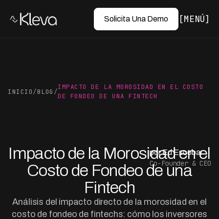
MENÚ
Solicita Una Demo
IMPACTO DE LA MOROSIDAD EN EL COSTO
INICIO
/
BLOG
/
DE FONDEO DE UNA FINTECH
Impacto de la Morosidad en el
por Ed Escobar
Co-Founder & CEO
Costo de Fondeo de una
Fintech
Análisis del impacto directo de la morosidad en el
costo de fondeo de fintechs: cómo los inversores