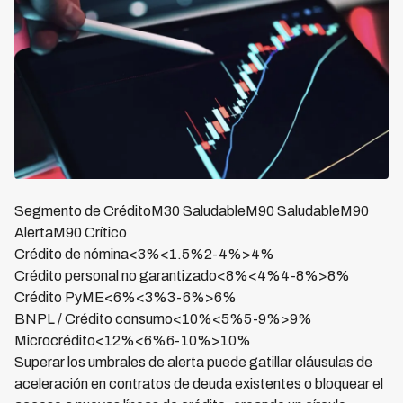
Segmento de CréditoM30 SaludableM90 SaludableM90
AlertaM90 Crítico
Crédito de nómina<3%<1.5%2-4%>4%
Crédito personal no garantizado<8%<4%4-8%>8%
Crédito PyME<6%<3%3-6%>6%
BNPL / Crédito consumo<10%<5%5-9%>9%
Microcrédito<12%<6%6-10%>10%
Superar los umbrales de alerta puede gatillar cláusulas de
aceleración en contratos de deuda existentes o bloquear el