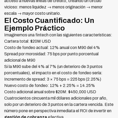
acceso a nuevas líneas de crédito, creando un círculo
vicioso: menos liquidez → menos originación → menor
escala → mayor costo unitario.
El Costo Cuantificado: Un
Ejemplo Práctico
Imaginemos una fintech con las siguientes características:
Cartera total: $20M USD
Costo de fondeo actual: 12% anual con M90 del 4%
Spread por morosidad: 75 bps por punto porcentual
adicional de M90
Si la M90 sube del 4% al 7% (un deterioro de 3 puntos
porcentuales), el impacto en el costo de fondeo sería:
Incremento de spread: 3 × 75 bps = 225 bps (2.25%)
Nuevo costo de fondeo: 12% + 2.25% = 14.25%
Costo adicional anual sobre $20M: $450,000 USD
Cuatrocientos cincuenta mil dólares adicionales por año,
solo por un deterioro de 3 puntos en la cartera vencida. Este
número pone en perspectiva inmediata el ROI de invertir en
gestión de cobranza
efectiva.