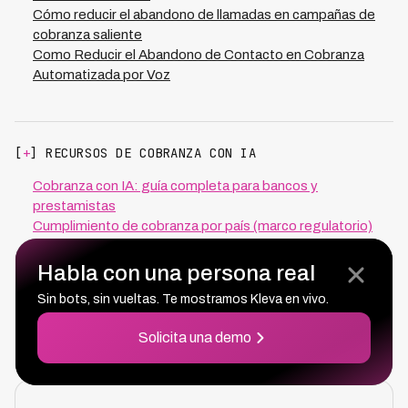
Cómo reducir el abandono de llamadas en campañas de
cobranza saliente
Como Reducir el Abandono de Contacto en Cobranza
Automatizada por Voz
[
+
] RECURSOS DE COBRANZA CON IA
Cobranza con IA: guía completa para bancos y
prestamistas
Cumplimiento de cobranza por país (marco regulatorio)
Cobranza con IA por tipo de crédito y país
Integraciones: cómo Kleva se conecta con tu stack
Habla con una persona real
Glosario de cobranza — 60 términos
Sin bots, sin vueltas. Te mostramos Kleva en vivo.
Preguntas frecuentes de cumplimiento
Precios de la cobranza con IA de Kleva
Solicita una demo