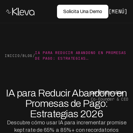
MENÚ
Solicita Una Demo
IA PARA REDUCIR ABANDONO EN PROMESAS
INICIO
/
BLOG
/
DE PAGO: ESTRATEGIAS…
IA para Reducir Abandono en
por Ed Escobar
Co-Founder & CEO
Promesas de Pago:
Estrategias 2026
Descubre cómo usar IA para incrementar promise
kept rate de 65% a 85%+ con recordatorios