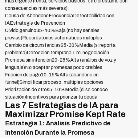
más urgente (renta, servicios básicos, otro préstamo con
consecuencias más severas).
Causa de AbandonoFrecuenciaDetectabilidad con
IAEstrategia de Prevención
Olvido genuino35-40%Baja (no hay señales
previas)Recordatorios automáticos múltiples
Cambio de circunstancias25-30%Media (si reporta
problema)Detección temprana + re-negociación
Promesa sin intención20-25%Alta (análisis de voz y
lenguaje)No aceptar promesas poco creíbles
Fricción de pago10-15%Alta (abandono en
funnel)Simplificar proceso, múltiples opciones
Priorización de otros5-10%Media (si se conoce
situación)Incentivos para priorizar tu deuda
Las 7 Estrategias de IA para
Maximizar Promise Kept Rate
Estrategia 1: Análisis Predictivo de
Intención Durante la Promesa