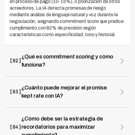
en proceso de pago (10-15%), o priorización de otros
acreedores. La IA detecta promesas de riesgo
mediante análisis de lenguaje natural y voz durante la
negociación, asignando commitment score que predice
cumplimiento con 82% de precisión según
características como especificidad, tono y historial.
¿Qué es commitment scoring y cómo
[02]
funciona?
Commitment scoring es un algoritmo de ML que evalúa
en tiempo real durante la negociación la probabilidad de
que una promesa se cumpla, asignando score 0-100
¿Cuánto puede mejorar el promise
[03]
analizando lenguaje, tono de voz, dubitación,
kept rate con IA?
especificidad de fecha y fuente de fondos, e historial
El promise kept rate típico de 60-70% puede
previo. Kleva activa seguimiento intensivo automático
incrementarse a 85-90% con IA, representando mejora
para promesas con score menor a 40, logrando reducir
de 25-40%. Una fintech argentina con Kleva
¿Cómo debe ser la estrategia de
incumplimientos 48% al identificar y fortalecer
incrementó de 63% a 86% en 3 meses, resultando en
compromisos dudosos.
[04]
recordatorios para maximizar
623 promesas cumplidas adicionales mensuales y