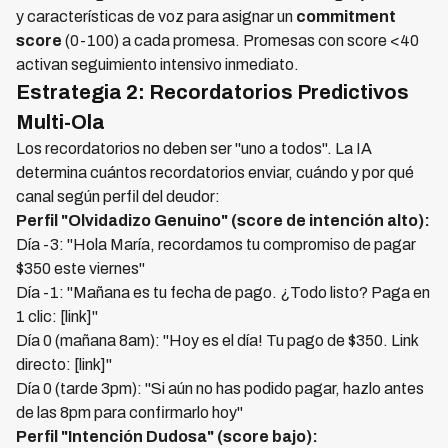
y características de voz para asignar un
commitment
score
(0-100) a cada promesa. Promesas con score <40
activan seguimiento intensivo inmediato.
Estrategia 2: Recordatorios Predictivos
Multi-Ola
Los recordatorios no deben ser "uno a todos". La IA
determina cuántos recordatorios enviar, cuándo y por qué
canal según perfil del deudor:
Perfil "Olvidadizo Genuino" (score de intención alto):
Día -3: "Hola María, recordamos tu compromiso de pagar
$350 este viernes"
Día -1: "Mañana es tu fecha de pago. ¿Todo listo? Paga en
1 clic: [link]"
Día 0 (mañana 8am): "Hoy es el día! Tu pago de $350. Link
directo: [link]"
Día 0 (tarde 3pm): "Si aún no has podido pagar, hazlo antes
de las 8pm para confirmarlo hoy"
Perfil "Intención Dudosa" (score bajo):