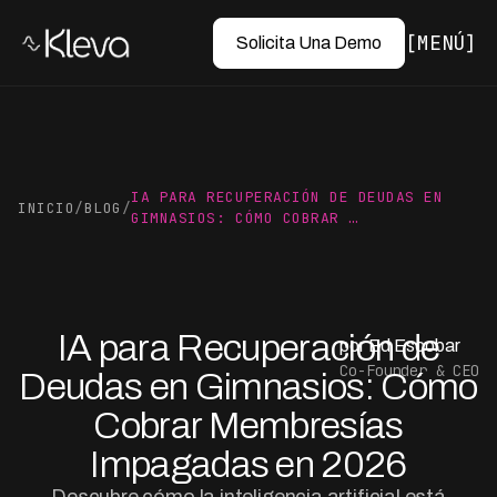
MENÚ
Solicita Una Demo
IA PARA RECUPERACIÓN DE DEUDAS EN
INICIO
/
BLOG
/
GIMNASIOS: CÓMO COBRAR …
IA para Recuperación de
por Ed Escobar
Co-Founder & CEO
Deudas en Gimnasios: Cómo
Cobrar Membresías
Impagadas en 2026