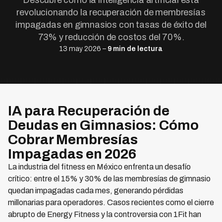
Descubre cómo la inteligencia artificial está
revolucionando la recuperación de membresías
impagadas en gimnasios con tasas de éxito del
73% y reducción de costos del 70%.
13 may 2026 –
9 min de lectura
IA para Recuperación de
Deudas en Gimnasios: Cómo
Cobrar Membresías
Impagadas en 2026
La industria del fitness en México enfrenta un desafío
crítico: entre el 15% y 30% de las membresías de gimnasio
quedan impagadas cada mes, generando pérdidas
millonarias para operadores. Casos recientes como el cierre
abrupto de Energy Fitness y la controversia con 1Fit han