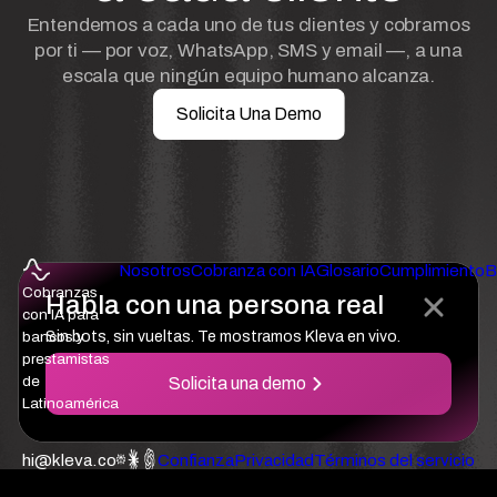
Entendemos a cada uno de tus clientes y cobramos
por ti — por voz, WhatsApp, SMS y email —, a una
escala que ningún equipo humano alcanza.
Solicita Una Demo
Nosotros
Cobranza con IA
Glosario
Cumplimiento
B
Cobranzas
Habla con una persona real
con IA para
bancos y
Sin bots, sin vueltas. Te mostramos Kleva en vivo.
prestamistas
de
Solicita una demo
Latinoamérica
hi@kleva.co
Confianza
Privacidad
Términos del servicio