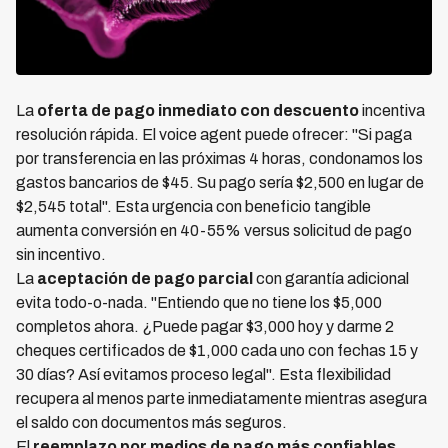
La
oferta de pago inmediato con descuento
incentiva
resolución rápida. El voice agent puede ofrecer: "Si paga
por transferencia en las próximas 4 horas, condonamos los
gastos bancarios de $45. Su pago sería $2,500 en lugar de
$2,545 total". Esta urgencia con beneficio tangible
aumenta conversión en 40-55% versus solicitud de pago
sin incentivo.
La
aceptación de pago parcial
con garantía adicional
evita todo-o-nada. "Entiendo que no tiene los $5,000
completos ahora. ¿Puede pagar $3,000 hoy y darme 2
cheques certificados de $1,000 cada uno con fechas 15 y
30 días? Así evitamos proceso legal". Esta flexibilidad
recupera al menos parte inmediatamente mientras asegura
el saldo con documentos más seguros.
El
reemplazo por medios de pago más confiables