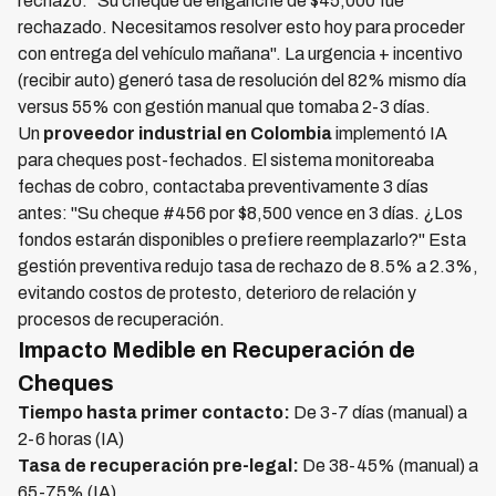
rechazo: "Su cheque de enganche de $45,000 fue
rechazado. Necesitamos resolver esto hoy para proceder
con entrega del vehículo mañana". La urgencia + incentivo
(recibir auto) generó tasa de resolución del 82% mismo día
versus 55% con gestión manual que tomaba 2-3 días.
Un
proveedor industrial en Colombia
implementó IA
para cheques post-fechados. El sistema monitoreaba
fechas de cobro, contactaba preventivamente 3 días
antes: "Su cheque #456 por $8,500 vence en 3 días. ¿Los
fondos estarán disponibles o prefiere reemplazarlo?" Esta
gestión preventiva redujo tasa de rechazo de 8.5% a 2.3%,
evitando costos de protesto, deterioro de relación y
procesos de recuperación.
Impacto Medible en Recuperación de
Cheques
Tiempo hasta primer contacto:
De 3-7 días (manual) a
2-6 horas (IA)
Tasa de recuperación pre-legal:
De 38-45% (manual) a
65-75% (IA)