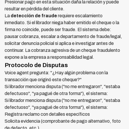
Presionar pago en esta situación daña la relación y puede
resultar en pérdida del cliente.
La
detección de fraude
requiere escalamiento
inmediato. Si el librador niega haber emitido el cheque o la
firma no coincide, puede ser fraude. El sistema debe:
pausar cobranza, escalar a departamento de fraude/legal,
solicitar denuncia policial si aplica e investigar antes de
continuar. La cobranza agresiva de un cheque fraudulento
expone a la empresa a responsabilidad legal.
Protocolo de Disputas
Voice agent pregunta: "¿Hay algún problema con la
transacción que originó este cheque?"
Si librador menciona disputa ("no me entregaron", "estaba
defectuoso", "ya pagué de otra forma"), el sistema:
Si librador menciona disputa ("no me entregaron", "estaba
defectuoso", "ya pagué de otra forma"), el sistema:
Registra reclamo con detalles específicos
Solicita evidencia (comprobante de pago alternativo, foto
de defecto, etc.)