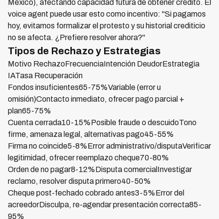
México), afectando capacidad futura de obtener crédito. El
voice agent puede usar esto como incentivo: "Si pagamos
hoy, evitamos formalizar el protesto y su historial crediticio
no se afecta. ¿Prefiere resolver ahora?"
Tipos de Rechazo y Estrategias
Motivo RechazoFrecuenciaIntención DeudorEstrategia
IATasa Recuperación
Fondos insuficientes65-75%Variable (error u
omisión)Contacto inmediato, ofrecer pago parcial +
plan65-75%
Cuenta cerrada10-15%Posible fraude o descuidoTono
firme, amenaza legal, alternativas pago45-55%
Firma no coincide5-8%Error administrativo/disputaVerificar
legitimidad, ofrecer reemplazo cheque70-80%
Orden de no pagar8-12%Disputa comercialInvestigar
reclamo, resolver disputa primero40-50%
Cheque post-fechado cobrado antes3-5%Error del
acreedorDisculpa, re-agendar presentación correcta85-
95%