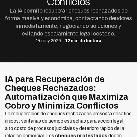
Conflictos
La IA permite recuperar cheques rechazados de
forma masiva y económica, contactando deudores
inmediatamente, negociando soluciones y
evitando escalamiento legal costoso.
14 may 2026 –
12 min de lectura
IA para Recuperación de
Cheques Rechazados:
Automatización que Maximiza
Cobro y Minimiza Conflictos
La recuperación de cheques rechazados presenta desafíos
únicos: ventanas de tiempo estrechas para acción legal,
alto costo de procesos judiciales y deterioro rápido de la
relación comercial. Los
cheques protestados
deben