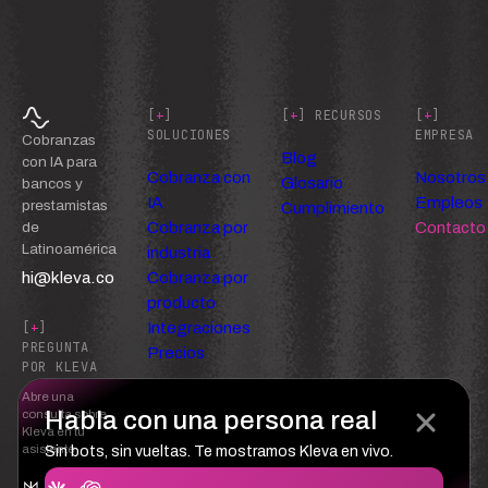
[
+
]
[
+
] RECURSOS
[
+
]
SOLUCIONES
EMPRESA
Cobranzas
Blog
con IA para
Cobranza con
Nosotros
Glosario
bancos y
IA
Empleos
prestamistas
Cumplimiento
Cobranza por
Contacto
de
Latinoamérica
industria
hi@kleva.co
Cobranza por
producto
Integraciones
[
+
]
PREGUNTA
Precios
POR KLEVA
Abre una
Habla con una persona real
consulta sobre
Kleva en tu
asistente
Sin bots, sin vueltas. Te mostramos Kleva en vivo.