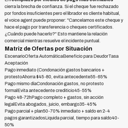
cierra la brecha de confianza. Si el cheque fue rechazado
por fondos insuficientes pero el librador es cliente habitual,
el voice agent puede proponer: "Cancelamos este cheque y
hace el pago por transferencia o cheques certificados.
¿Cuándo puede hacerlo?" Esto mantiene la relación
comercial mientras resuelve el incidente puntual.
Matriz de Ofertas por Situación
EscenarioOferta AutomáticaBeneficio para DeudorTasa
Aceptación
Pago inmediato (Condonación gastos bancarios +
protestoAhorra $45-80, evita antecedente55-65%
Pago mismo díaCondonación gastos, no protesto
formalEvita antecedente crediticio45-55%
Pago 48-72hPago completo + gastos, sin acción
legalEvita abogados, juicio, embargo35-45%
Pago parcial + plan50-70% inmediato + saldo en 2-4
pagos garantizadosLiquida parcial, tiempo para saldo40-
50%