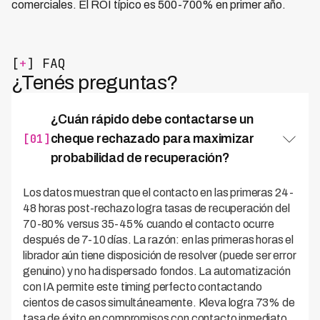
comerciales. El ROI típico es 500-700% en primer año.
[
+
] FAQ
¿Tenés preguntas?
¿Cuán rápido debe contactarse un
[01]
cheque rechazado para maximizar
probabilidad de recuperación?
Los datos muestran que el contacto en las primeras 24-
48 horas post-rechazo logra tasas de recuperación del
70-80% versus 35-45% cuando el contacto ocurre
después de 7-10 días. La razón: en las primeras horas el
librador aún tiene disposición de resolver (puede ser error
genuino) y no ha dispersado fondos. La automatización
con IA permite este timing perfecto contactando
cientos de casos simultáneamente. Kleva logra 73% de
tasa de éxito en compromisos con contacto inmediato