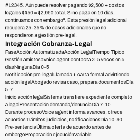
#12345. Aún puede resolver pagando $2,500 + costos
legales $450 = $2,950 total. Si no paga en 10 días,
continuamos con embargo". Esta presión legal adicional
recupera 25-35% de casos adicionales que no
respondieron a gestión pre-legal.
Integración Cobranza-Legal
FaseAcción AutomatizadaAcción LegalTiempo Típico
Gestión amistosaVoice agent contacta 3-5 veces en 5
díasNingunaDía 0-5
Notificación pre-legalLlamada + carta formal advirtiendo
acción legalAbogado revisa caso, prepara documentosDía
5-7
Inicio acción legalSistema transfiere expediente completo
a legalPresentación demanda/denunciaDía 7-10
Durante procesoVoice agent informa avances, ofrece
acuerdosTrámites judiciales, notificacionesDía 10-90
Pre-sentenciaÚltima oferta de acuerdo antes de
embargoPreparación ejecuciónVariable