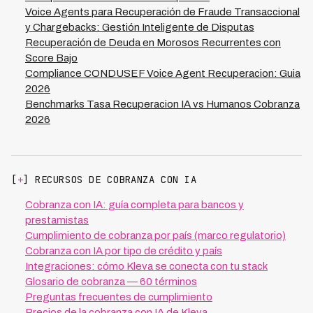
formalizados, preservando relaciones comerciales. El
Voice Agents para Recuperación de Fraude Transaccional
ROI típico es 500-700% en primer año.
y Chargebacks: Gestión Inteligente de Disputas
Recuperación de Deuda en Morosos Recurrentes con
Score Bajo
Compliance CONDUSEF Voice Agent Recuperacion: Guia
2026
Benchmarks Tasa Recuperacion IA vs Humanos Cobranza
2026
[
+
] RECURSOS DE COBRANZA CON IA
Cobranza con IA: guía completa para bancos y
prestamistas
Cumplimiento de cobranza por país (marco regulatorio)
Cobranza con IA por tipo de crédito y país
Integraciones: cómo Kleva se conecta con tu stack
Glosario de cobranza — 60 términos
Preguntas frecuentes de cumplimiento
Precios de la cobranza con IA de Kleva