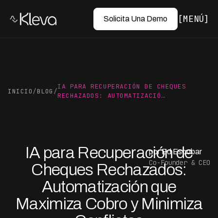
MENÚ
Solicita Una Demo
IA PARA RECUPERACIÓN DE CHEQUES
INICIO
/
BLOG
/
RECHAZADOS: AUTOMATIZACIÓ…
IA para Recuperación de
por Ed Escobar
Co-Founder & CEO
Cheques Rechazados:
Automatización que
Maximiza Cobro y Minimiza