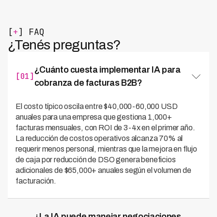
[
+
] FAQ
¿Tenés preguntas?
¿Cuánto cuesta implementar IA para
[01]
cobranza de facturas B2B?
El costo típico oscila entre $40,000-60,000 USD
anuales para una empresa que gestiona 1,000+
facturas mensuales, con ROI de 3-4x en el primer año.
La reducción de costos operativos alcanza 70% al
requerir menos personal, mientras que la mejora en flujo
de caja por reducción de DSO genera beneficios
adicionales de $65,000+ anuales según el volumen de
facturación.
¿La IA puede manejar negociaciones