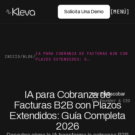
MENÚ
Solicita Una Demo
IA PARA COBRANZA DE FACTURAS B2B CON
INICIO
/
BLOG
/
PLAZOS EXTENDIDOS: G…
IA para Cobranza de
por Ed Escobar
Co-Founder & CEO
Facturas B2B con Plazos
Extendidos: Guía Completa
2026