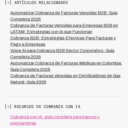
[
+
] ARTÍCULOS RELACIONADOS
requiere intervención humana incluye casos complejos,
disputas que requieren investigación o clientes
Automatizar Cobranza de Facturas Vencidas B2B: Guía
estratégicos que prefieren contacto personal. Esto
Completa 2026
permite reducir equipos de 4-5 gestores a 1 supervisor.
Cobranza de Facturas Vencidas para Empresas B2B en
LATAM: Estrategias con IA que Funcionan
Cobranza B2B: Estrategias Efectivas Para Facturas y
Pago a Empresas
Voice AI para Cobranza B2B Sector Corporativo: Guía
Completa 2026
Automatizar Cobranza de Facturas Médicas en Colombia:
Guía Completa 2026
Cobranza de Facturas Vencidas en Distribuidoras de Gas
Natural: Guía 2026
[
+
] RECURSOS DE COBRANZA CON IA
Cobranza con IA: guía completa para bancos y
prestamistas