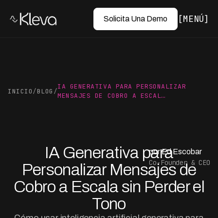
MENÚ
Solicita Una Demo
IA GENERATIVA PARA PERSONALIZAR
INICIO
/
BLOG
/
MENSAJES DE COBRO A ESCAL…
IA Generativa para
por Ed Escobar
Co-Founder & CEO
Personalizar Mensajes de
Cobro a Escala sin Perder el
Tono