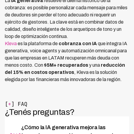
La
IA generativa
resuelve el dilema histórico de la
cobranza: es posible personalizar cada mensaje para miles
de deudores sin perder el tono adecuado ni requerir un
ejército de gestores. La clave está en combinar datos de
calidad, diseño inteligente de los arquetipos de tono y un
loop de optimización continua.
Kleva
es la plataforma de
cobranza con IA
que integra IA
generativa, voice agents y automatización omnicanal para
que las empresas en LATAM recuperen más deuda con
menos costo. Con
$5M+ recuperados
y una
reducción
del 15% en costos operativos
, Kleva es la solución
elegida por las financieras más innovadoras de la región.
[
+
] FAQ
¿Tenés preguntas?
¿Cómo la IA generativa mejora las