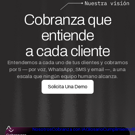
Cobranza que
entiende
a cada cliente
Entendemos a cada uno de tus clientes y cobramos
por ti — por voz, WhatsApp, SMS y email —, a una
escala que ningún equipo humano alcanza.
Solicita Una Demo
Nosotros
Cobranza con IA
Glosario
Cumplimiento
B