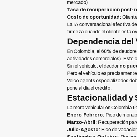
mercado)
Tasa de recuperación post-
Costo de oportunidad:
Cliente
La IA conversacional efectiva d
firmeza cuando el cliente está e
Dependencia del 
En Colombia, el 68% de deudores d
actividades comerciales). Esto 
Sin el vehículo, el deudor
no pue
Pero el vehículo es precisamente 
Voice agents especializados deb
pone al día el crédito.
Estacionalidad y
La mora vehicular en Colombia t
Enero-Febrero:
Pico de mora p
Marzo-Abril:
Recuperación parci
Julio-Agosto:
Pico de vacacion
Septiembre-Octubre:
Recuper