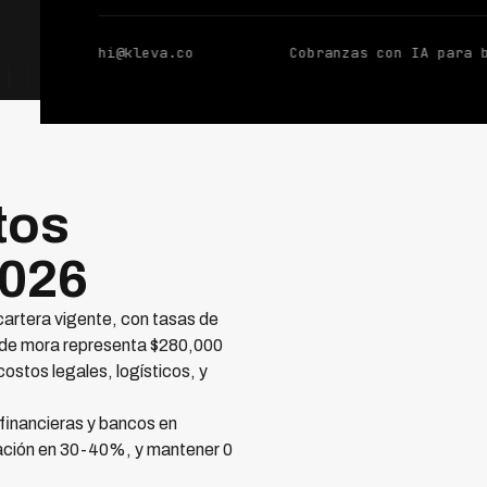
hi@kleva.co
Cobranzas con IA para 
tos
2026
artera vigente, con tasas de
 de mora representa $280,000
stos legales, logísticos, y
financieras y bancos en
ación en 30-40%, y mantener 0