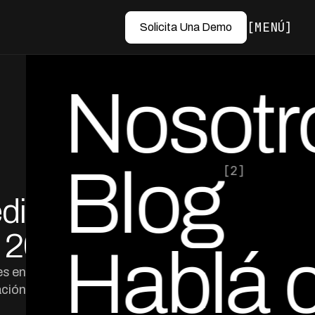
MENÚ
Solicita Una Demo
Nosotr
Blog
[2]
ditos
por Ed Escobar
Co-Founder & CEO
a 2026
Hablá 
es en Colombia,
ción empática.