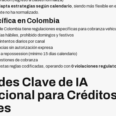
apta estrategias según calendario
, siendo más flexible en
nte no ha normalizado.
ífica en Colombia
de Colombia tiene regulaciones específicas para cobranza vehicu
s hábiles, prohibido domingos y festivos
ntentos diarios por canal
ncias sin autorización expresa
 a repossession (mínimo 15 días calendario)
estiones de cobranza
estas reglas codificadas, operando con
0 violaciones regulat
es Clave de IA
ional para Crédito
es