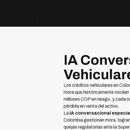
IA Conver
Vehicular
Los créditos vehiculares en Col
mora que históricamente oscila
millones COP en riesgo, y cada r
pérdida en venta del activo.
La
IA conversacional especia
Colombia gestionan mora, logra
quejas regulatorias ante la Supe