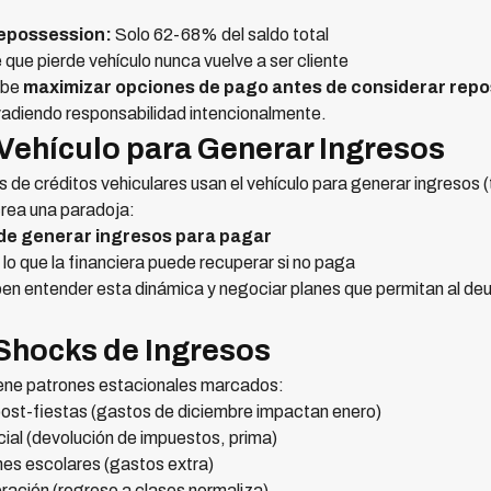
repossession:
Solo 62-68% del saldo total
 que pierde vehículo nunca vuelve a ser cliente
ebe
maximizar opciones de pago antes de considerar rep
vadiendo responsabilidad intencionalmente.
Vehículo para Generar Ingresos
e créditos vehiculares usan el vehículo para generar ingresos (t
crea una paradoja:
de generar ingresos para pagar
lo que la financiera puede recuperar si no paga
en entender esta dinámica y negociar planes que permitan al deu
 Shocks de Ingresos
iene patrones estacionales marcados:
ost-fiestas (gastos de diciembre impactan enero)
al (devolución de impuestos, prima)
es escolares (gastos extra)
ación (regreso a clases normaliza)