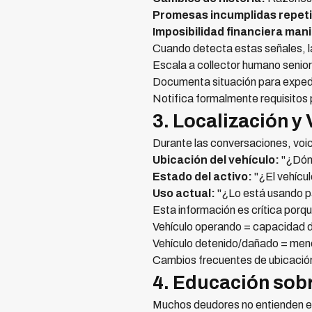
Promesas incumplidas repet
Imposibilidad financiera mani
Cuando detecta estas señales, l
Escala a collector humano senior
Documenta situación para exped
Notifica formalmente requisitos
3. Localización y 
Durante las conversaciones, voi
Ubicación del vehículo:
"¿Dónd
Estado del activo:
"¿El vehícu
Uso actual:
"¿Lo está usando pa
Esta información es crítica porq
Vehículo operando = capacidad d
Vehículo detenido/dañado = meno
Cambios frecuentes de ubicación 
4. Educación sob
Muchos deudores no entienden el 