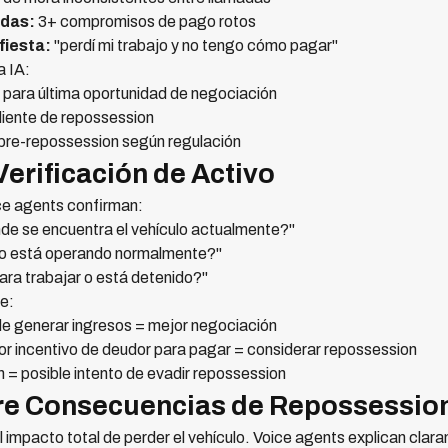
idas:
3+ compromisos de pago rotos
fiesta:
"perdí mi trabajo y no tengo cómo pagar"
a IA:
 para última oportunidad de negociación
iente de repossession
 pre-repossession según regulación
Verificación de Activo
ce agents confirman:
e se encuentra el vehículo actualmente?"
lo está operando normalmente?"
ra trabajar o está detenido?"
ue:
e generar ingresos = mejor negociación
r incentivo de deudor para pagar = considerar repossession
= posible intento de evadir repossession
re Consecuencias de Repossessio
impacto total de perder el vehículo. Voice agents explican clar