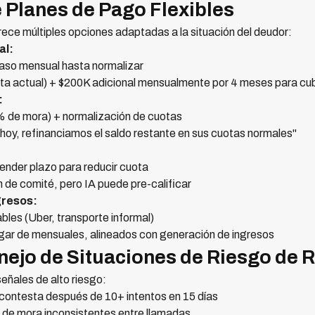
 Planes de Pago Flexibles
rece múltiples opciones adaptadas a la situación del deudor:
al:
aso mensual hasta normalizar
a actual) + $200K adicional mensualmente por 4 meses para cubr
:
0% de mora) + normalización de cuotas
oy, refinanciamos el saldo restante en sus cuotas normales"
ender plazo para reducir cuota
 de comité, pero IA puede pre-calificar
gresos:
bles (Uber, transporte informal)
ar de mensuales, alineados con generación de ingresos
anejo de Situaciones de Riesgo de
eñales de alto riesgo:
 contesta después de 10+ intentos en 15 días
de mora inconsistentes entre llamadas