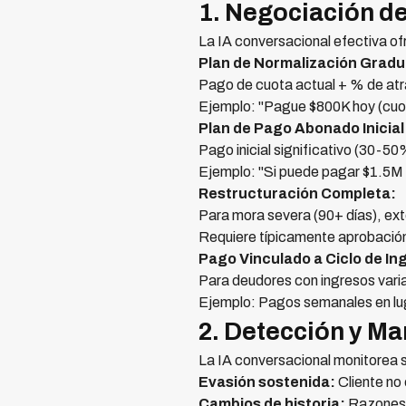
1. Negociación de
La IA conversacional efectiva of
Plan de Normalización Gradu
Pago de cuota actual + % de atr
Ejemplo: "Pague $800K hoy (cuot
Plan de Pago Abonado Inicial
Pago inicial significativo (30-5
Ejemplo: "Si puede pagar $1.5M h
Restructuración Completa:
Para mora severa (90+ días), ext
Requiere típicamente aprobación
Pago Vinculado a Ciclo de In
Para deudores con ingresos varia
Ejemplo: Pagos semanales en lug
2. Detección y M
La IA conversacional monitorea s
Evasión sostenida:
Cliente no
Cambios de historia:
Razones 