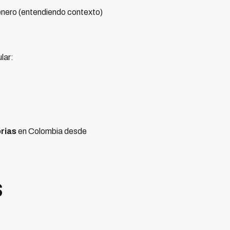
 enero (entendiendo contexto)
lar:
orias
en Colombia desde
s