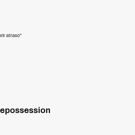
ir atraso"
 Repossession