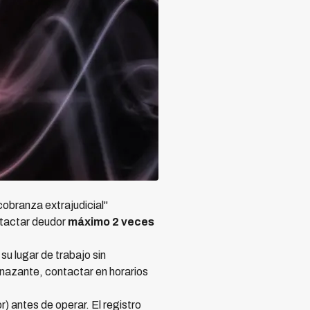
cobranza extrajudicial"
ntactar deudor
máximo 2 veces
u lugar de trabajo sin
menazante, contactar en horarios
) antes de operar. El registro