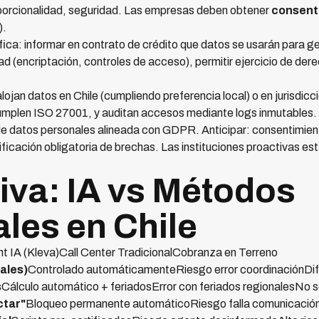
roporcionalidad, seguridad. Las empresas deben obtener
consent
).
fica: informar en contrato de crédito que datos se usarán para g
 (encriptación, controles de acceso), permitir ejercicio de derec
lojan datos en Chile (cumpliendo preferencia local) o en jurisdic
umplen ISO 27001, y auditan accesos mediante logs inmutables.
de datos personales alineada con GDPR. Anticipar: consentimien
tificación obligatoria de brechas. Las instituciones proactivas 
va: IA vs Métodos
ales en Chile
 IA (Kleva)Call Center TradicionalCobranza en Terreno
ales)
Controlado automáticamenteRiesgo error coordinaciónDifíc
s
Cálculo automático + feriadosError con feriados regionalesNo s
ctar"
Bloqueo permanente automáticoRiesgo falla comunicaciónA