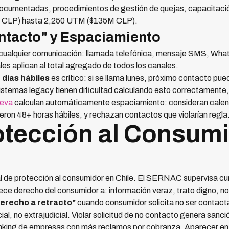
 documentadas, procedimientos de gestión de quejas, capacitació
M CLP) hasta 2,250 UTM ($135M CLP).
ontacto" y Espaciamiento
ualquier comunicación: llamada telefónica, mensaje SMS, WhatsAp
 aplican al total agregado de todos los canales.
días hábiles
es crítico: si se llama lunes, próximo contacto pu
 sistemas legacy tienen dificultad calculando esto correctamente
leva
calculan automáticamente espaciamiento: consideran calend
ieron 48+ horas hábiles, y rechazan contactos que violarían regla
otección al Consumi
 de protección al consumidor en Chile. El SERNAC supervisa cu
ce derecho del consumidor a: información veraz, trato digno, no 
erecho a retracto"
cuando consumidor solicita no ser contact
al, no extrajudicial. Violar solicitud de no contacto genera sanc
ing de empresas con más reclamos por cobranza. Aparecer en 