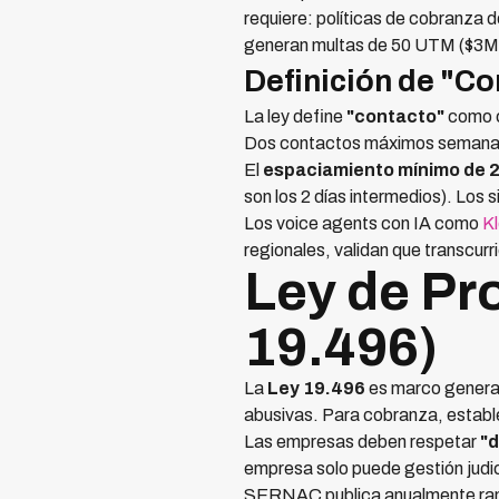
requiere: políticas de cobranza
generan multas de 50 UTM ($3
Definición de "C
La ley define
"contacto"
como c
Dos contactos máximos semanales
El
espaciamiento mínimo de 2 
son los 2 días intermedios). Los
Los voice agents con IA como
K
regionales, validan que transcurr
Ley de Pr
19.496)
La
Ley 19.496
es marco general
abusivas. Para cobranza, estable
Las empresas deben respetar
"d
empresa solo puede gestión judici
SERNAC publica anualmente rank