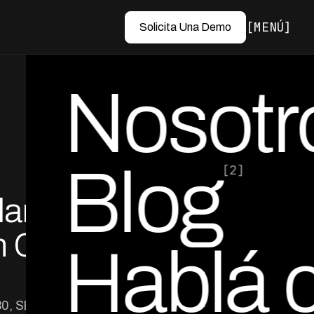
MENÚ
Solicita Una Demo
Nosotr
Blog
[2]
lar
por Ed Escobar
Co-Founder & CEO
 Chile
Hablá 
230, SERNAC y