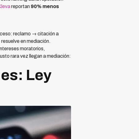
Kleva
reportan
90% menos
oceso: reclamo → citación a
 resuelve en mediación.
intereses moratorios,
to rara vez llegan a mediación:
es: Ley