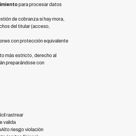
imiento
para procesar datos
estión de cobranza si hay mora,
hos del titular (acceso,
ciones con protección equivalente
to más estricto, derecho al
están preparándose con
il rastrear
e valida
lto riesgo violación