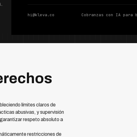
.
hi@kleva.co
Cobranzas con IA para 
Derechos
bleciendo límites claros de
cticas abusivas, y supervisión
garantizar respeto absoluto a
máticamente restricciones de