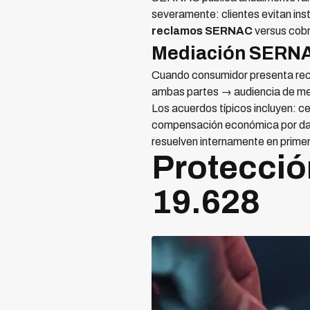
severamente: clientes evitan ins
reclamos SERNAC
versus cobr
Mediación SERNAC
Cuando consumidor presenta r
ambas partes → audiencia de med
Los acuerdos típicos incluyen: c
compensación económica por daño
resuelven internamente en primer
Protecció
19.628