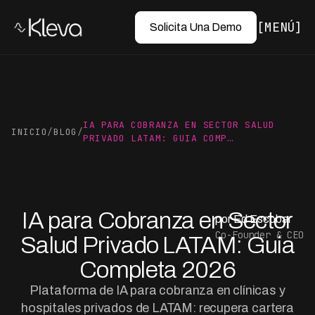
MENÚ
Solicita Una Demo
IA PARA COBRANZA EN SECTOR SALUD
INICIO
/
BLOG
/
PRIVADO LATAM: GUIA COMP…
IA para Cobranza en Sector
por Ed Escobar
Co-Founder & CEO
Salud Privado LATAM: Guia
Completa 2026
Plataforma de IA para cobranza en clínicas y
hospitales privados de LATAM: recupera cartera