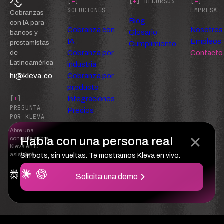
[
+
]
[
+
] RECURSOS
[
+
]
SOLUCIONES
EMPRESA
Cobranzas
Blog
con IA para
Cobranza con
Nosotros
Glosario
bancos y
IA
Empleos
prestamistas
Cumplimiento
Cobranza por
Contacto
de
Latinoamérica
industria
hi@kleva.co
Cobranza por
producto
Integraciones
[
+
]
PREGUNTA
Precios
POR KLEVA
Abre una
Habla con una persona real
consulta sobre
Kleva en tu
asistente
Sin bots, sin vueltas. Te mostramos Kleva en vivo.
Solicita una demo
Confianza
Privacidad
Términos del servicio