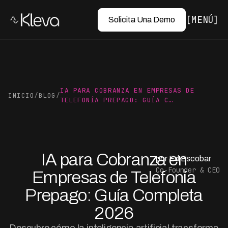
MENÚ
Solicita Una Demo
IA PARA COBRANZA EN EMPRESAS DE
INICIO
/
BLOG
/
TELEFONÍA PREPAGO: GUÍA C…
IA para Cobranza en
por Ed Escobar
Co-Founder & CEO
Empresas de Telefonía
Prepago: Guía Completa
2026