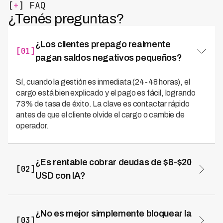
[
+
] FAQ
¿Tenés preguntas?
¿Los clientes prepago realmente
[01]
pagan saldos negativos pequeños?
Sí, cuando la gestión es inmediata (24-48 horas), el
cargo está bien explicado y el pago es fácil, logrando
73% de tasa de éxito. La clave es contactar rápido
antes de que el cliente olvide el cargo o cambie de
operador.
¿Es rentable cobrar deudas de $8-$20
[02]
USD con IA?
Sí, porque el costo de gestión con voice agents es 70%
menor que agentes humanos ($2-3.5 USD vs $15-25
USD). Con recuperación del 73%, el margen neto es
¿No es mejor simplemente bloquear la
[03]
positivo mientras gestión humana genera pérdidas.