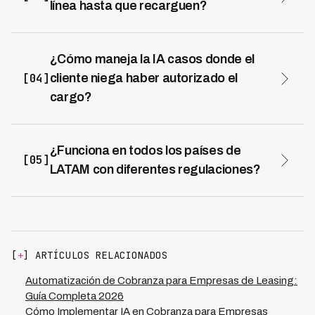
línea hasta que recarguen?
Bloquear genera 60-70% de churn permanente
recuperando solo 30% de saldos. Con IA recuperas
73% de saldos y retienes 70% de clientes que
¿Cómo maneja la IA casos donde el
generarán ARPU futuro.
[04]
cliente niega haber autorizado el
cargo?
El voice agent ofrece soluciones como cancelar el
servicio inmediatamente para evitar cargos futuros
mientras mantiene el saldo pendiente. En casos
¿Funciona en todos los países de
[05]
complejos, escala a agente humano.
LATAM con diferentes regulaciones?
Los voice agents especializados operan en 7 países
LATAM con scripts y configuraciones específicas para
cada jurisdicción, cumpliendo automáticamente
horarios, frases obligatorias y restricciones de cada país
con 0 violaciones.
[
+
] ARTÍCULOS RELACIONADOS
Automatización de Cobranza para Empresas de Leasing:
Guía Completa 2026
Cómo Implementar IA en Cobranza para Empresas