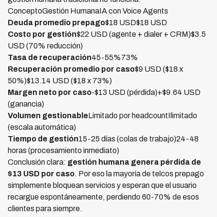
ConceptoGestión HumanaIA con Voice Agents
Deuda promedio prepago
$18 USD$18 USD
Costo por gestión
$22 USD (agente + dialer + CRM)$3.5
USD (70% reducción)
Tasa de recuperación
45-55%73%
Recuperación promedio por caso
$9 USD ($18 x
50%)$13.14 USD ($18 x 73%)
Margen neto por caso
-$13 USD (pérdida)+$9.64 USD
(ganancia)
Volumen gestionable
Limitado por headcountIlimitado
(escala automática)
Tiempo de gestión
15-25 días (colas de trabajo)24-48
horas (procesamiento inmediato)
Conclusión clara:
gestión humana genera pérdida de
$13 USD por caso
. Por eso la mayoría de telcos prepago
simplemente bloquean servicios y esperan que el usuario
recargue espontáneamente, perdiendo 60-70% de esos
clientes para siempre.