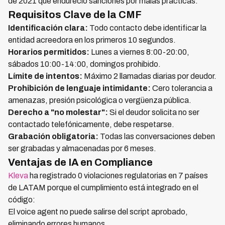
de 2021 que endureció sanciones por malas prácticas.
Requisitos Clave de la CMF
Identificación clara:
Todo contacto debe identificar la
entidad acreedora en los primeros 10 segundos.
Horarios permitidos:
Lunes a viernes 8:00-20:00,
sábados 10:00-14:00, domingos prohibido.
Límite de intentos:
Máximo 2 llamadas diarias por deudor.
Prohibición de lenguaje intimidante:
Cero tolerancia a
amenazas, presión psicológica o vergüenza pública.
Derecho a "no molestar":
Si el deudor solicita no ser
contactado telefónicamente, debe respetarse.
Grabación obligatoria:
Todas las conversaciones deben
ser grabadas y almacenadas por 6 meses.
Ventajas de IA en Compliance
Kleva
ha registrado 0 violaciones regulatorias en 7 países
de LATAM porque el cumplimiento está integrado en el
código:
El voice agent no puede salirse del script aprobado,
eliminando errores humanos.