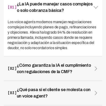
¿La IA puede manejar casos complejos
[01]
o solo cobranza básica?
Los voice agents modernos manejan negociaciones
complejas incluyendo planes de pago, refinanciaciones
y objeciones. Kleva ha logrado 94% de resolución en
primera llamada, incluyendo casos donde se requiere
negociación y adaptación a la situación específica del
deudor, no solo recordatorios simples.
¿Cómo garantiza la IA el cumplimiento
[02]
con regulaciones de la CMF?
El cumplimiento está programado en el sistema, no
depende de comportamiento humano variable. Kleva ha
registrado 0 violaciones regulatorias en 7 países LATAM
¿Qué pasa si el cliente se molesta con
[03]
porque respeta automáticamente horarios, límites de
un voice agent?
intentos, tono apropiado y requisitos de identificación
Los voice agents detectan frustración y responden con
establecidos por reguladores como la CMF en Chile.