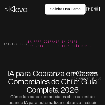
MENÚ
Solicita Una Demo
IA PARA COBRANZA EN CASAS
INICIO
/
BLOG
/
COMERCIALES DE CHILE: GUÍA COMP…
IA para Cobranza en Casas
por Ed Escobar
Co-Founder & CEO
Comerciales de Chile: Guía
Completa 2026
Cómo las casas comerciales chilenas están
usando IA para automatizar cobranza, reducir