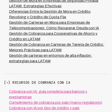
regulatorios locales incluyendo BCRA, SBS,
Gestión de Mora en Empresas de Seguridad Privada
BanCoppel y equivalentes. Es fundamental que
LATAM: Estrategias Efectivas
cualquier sistema de cobranza automatizada cumpla
Diferencias Entre la Gestión de Mora en Crédito
con leyes de protección de datos, regulaciones sobre
Revolving y Crédito de Cuota Fija
acoso de deudores, y requisitos de auditoría del
Gestión de Carteras en Mora para Empresas de
regulador. La implementación adecuada de IA permite
Telecomunicaciones: Cómo Recuperar Deuda con IA
mantener compliance automático mientras se maximiza
Gestión de Cobranza para Cooperativas de Ahorro y
la recuperación, reduciendo riesgo legal y reputacional
Crédito en LATAM
para la institución.
Gestión de Cobranza en Carteras de Tarjeta de Crédito:
Mejores Prácticas para LATAM
Gestión de carteras en entornos de alta inflación:
estrategias para LATAM
[
+
] RECURSOS DE COBRANZA CON IA
Cobranza con IA: guía completa para bancos y
prestamistas
Cumplimiento de cobranza por país (marco regulatorio)
Cobranza con IA por tipo de crédito y país