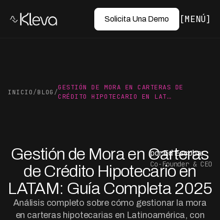
MENÚ
Solicita Una Demo
GESTIÓN DE MORA EN CARTERAS DE
INICIO
/
BLOG
/
CRÉDITO HIPOTECARIO EN LAT…
Gestión de Mora en Carteras
por Ed Escobar
Co-Founder & CEO
de Crédito Hipotecario en
LATAM: Guía Completa 2025
Análisis completo sobre cómo gestionar la mora
en carteras hipotecarias en Latinoamérica, con