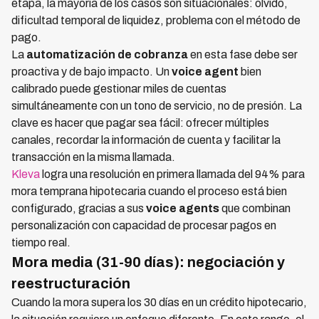
etapa, la mayoría de los casos son situacionales: olvido,
dificultad temporal de liquidez, problema con el método de
pago.
La
automatización de cobranza
en esta fase debe ser
proactiva y de bajo impacto. Un
voice agent
bien
calibrado puede gestionar miles de cuentas
simultáneamente con un tono de servicio, no de presión. La
clave es hacer que pagar sea fácil: ofrecer múltiples
canales, recordar la información de cuenta y facilitar la
transacción en la misma llamada.
Kleva
logra una resolución en primera llamada del 94% para
mora temprana hipotecaria cuando el proceso está bien
configurado, gracias a sus
voice agents
que combinan
personalización con capacidad de procesar pagos en
tiempo real.
Mora media (31-90 días): negociación y
reestructuración
Cuando la mora supera los 30 días en un crédito hipotecario,