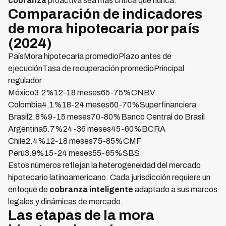
cobranza
proactiva sea más crítica que nunca.
Comparación de indicadores
de mora hipotecaria por país
(2024)
PaísMora hipotecaria promedioPlazo antes de
ejecuciónTasa de recuperación promedioPrincipal
regulador
México3.2%12-18 meses65-75%CNBV
Colombia4.1%18-24 meses60-70%Superfinanciera
Brasil2.8%9-15 meses70-80%Banco Central do Brasil
Argentina5.7%24-36 meses45-60%BCRA
Chile2.4%12-18 meses75-85%CMF
Perú3.9%15-24 meses55-65%SBS
Estos números reflejan la heterogeneidad del mercado
hipotecario latinoamericano. Cada jurisdicción requiere un
enfoque de
cobranza inteligente
adaptado a sus marcos
legales y dinámicas de mercado.
Las etapas de la mora