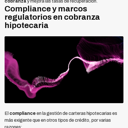
cobranza
y mejora las tasas de recuperación.
Compliance y marcos
regulatorios en cobranza
hipotecaria
El
compliance
en la gestión de carteras hipotecarias es
más exigente que en otros tipos de crédito, por varias
razones: