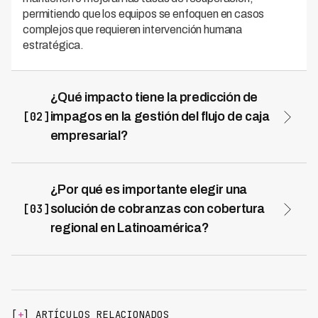
permitiendo que los equipos se enfoquen en casos
complejos que requieren intervención humana
estratégica.
¿Qué impacto tiene la predicción de
[02]
impagos en la gestión del flujo de caja
empresarial?
Anticipar impagos mediante IA permite a las empresas
planificar mejor su flujo de caja, reducir sorpresas
financieras y mejorar la liquidez general del negocio. Al
¿Por qué es importante elegir una
identificar riesgos antes de que se materialicen, se
[03]
solución de cobranzas con cobertura
puede ajustar estrategias crediticias y de cobranza en
regional en Latinoamérica?
tiempo real, fortaleciendo la resiliencia financiera frente
Una solución regional entiende los contextos legales,
a volatilidades del mercado.
culturales y económicos específicos de cada mercado
latinoamericano, lo que mejora significativamente los
resultados. Kleva opera en 7 países de LATAM y ha
logrado una tasa de recuperación del 73%,
[
+
] ARTÍCULOS RELACIONADOS