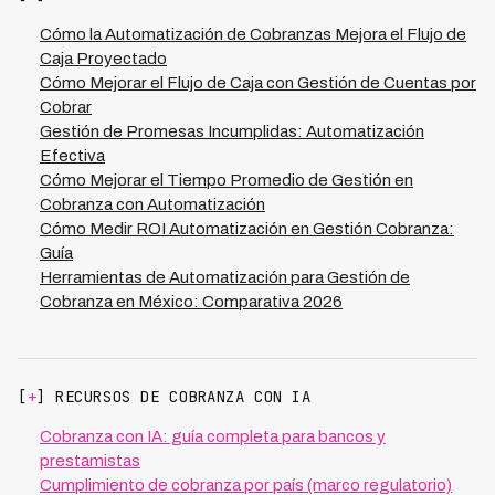
demostrando que la especialización regional combinada
con IA permite adaptarse a realidades locales y
Cómo la Automatización de Cobranzas Mejora el Flujo de
maximizar efectividad en cada mercado.
Caja Proyectado
Cómo Mejorar el Flujo de Caja con Gestión de Cuentas por
Cobrar
Gestión de Promesas Incumplidas: Automatización
Efectiva
Cómo Mejorar el Tiempo Promedio de Gestión en
Cobranza con Automatización
Cómo Medir ROI Automatización en Gestión Cobranza:
Guía
Herramientas de Automatización para Gestión de
Cobranza en México: Comparativa 2026
[
+
] RECURSOS DE COBRANZA CON IA
Cobranza con IA: guía completa para bancos y
prestamistas
Cumplimiento de cobranza por país (marco regulatorio)