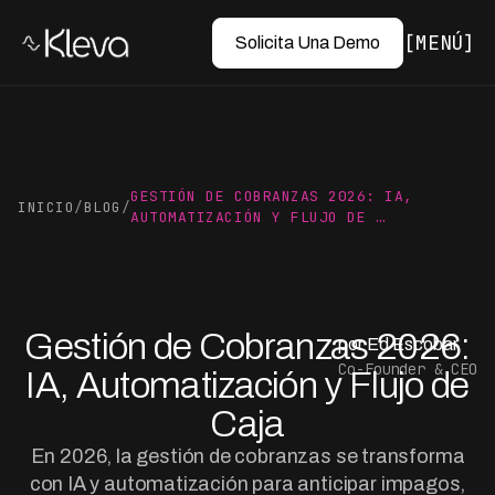
MENÚ
Solicita Una Demo
GESTIÓN DE COBRANZAS 2026: IA,
INICIO
/
BLOG
/
AUTOMATIZACIÓN Y FLUJO DE …
Gestión de Cobranzas 2026:
por Ed Escobar
Co-Founder & CEO
IA, Automatización y Flujo de
Caja
En 2026, la gestión de cobranzas se transforma
con IA y automatización para anticipar impagos,