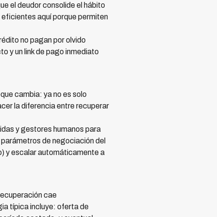
ue el deudor consolide el hábito
eficientes aquí porque permiten
édito no pagan por olvido
o y un link de pago inmediato
oque cambia: ya no es solo
cer la diferencia entre recuperar
idas y gestores humanos para
s parámetros de negociación del
to) y escalar automáticamente a
 recuperación cae
a típica incluye: oferta de