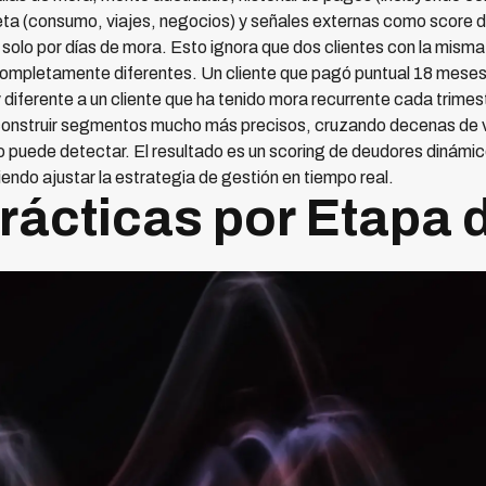
rjeta (consumo, viajes, negocios) y señales externas como score 
solo por días de mora. Esto ignora que dos clientes con la misma
 completamente diferentes. Un cliente que pagó puntual 18 meses
 diferente a un cliente que ha tenido mora recurrente cada trimes
te construir segmentos mucho más precisos, cruzando decenas de v
no puede detectar. El resultado es un scoring de deudores dinámi
endo ajustar la estrategia de gestión en tiempo real.
rácticas por Etapa 