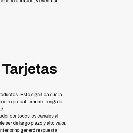
período acotado, y eventual
 Tarjetas
roductos. Esto significa que la
crédito probablemente tenga la
ad.
dor por todos los canales al
e ser de largo plazo y alto valor.
anterior no generó respuesta.