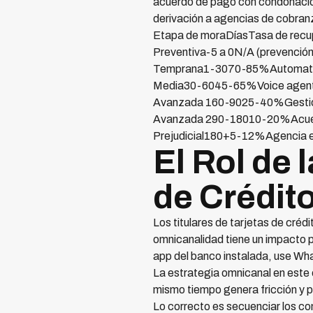
acuerdo de pago con condonación 
derivación a agencias de cobran
Etapa de moraDíasTasa de recupe
Preventiva-5 a 0N/A (prevenció
Temprana1-3070-85%Automatiza
Media30-6045-65%Voice agent 
Avanzada 160-9025-40%Gestión
Avanzada 290-18010-20%Acuerd
Prejudicial180+5-12%Agencia ex
El Rol de 
de Crédit
Los titulares de tarjetas de créd
omnicanalidad tiene un impacto p
app del banco instalada, use Wha
La estrategia omnicanal en este 
mismo tiempo genera fricción y pue
Lo correcto es secuenciar los co