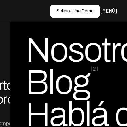
MENÚ
Solicita Una Demo
Nosotr
Blog
[2]
rteras
por Ed Escobar
Co-Founder & CEO
ores
Hablá 
 comportamientos