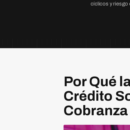
cíclicos y riesg
Por Qué la
Crédito S
Cobranza