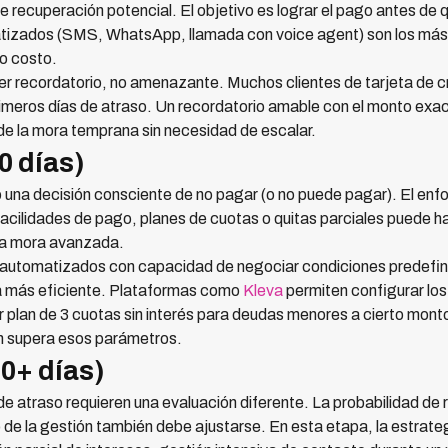
 recuperación potencial. El objetivo es lograr el pago antes de q
tizados (SMS, WhatsApp, llamada con voice agent) son los más 
jo costo.
r recordatorio, no amenazante. Muchos clientes de tarjeta de cr
imeros días de atraso. Un recordatorio amable con el monto exact
de la mora temprana sin necesidad de escalar.
0 días)
 una decisión consciente de no pagar (o no puede pagar). El enf
facilidades de pago, planes de cuotas o quitas parciales puede ha
 la mora avanzada.
 automatizados con capacidad de negociar condiciones predefin
a más eficiente. Plataformas como
Kleva
permiten configurar lo
r plan de 3 cuotas sin interés para deudas menores a cierto mon
n supera esos parámetros.
0+ días)
e atraso requieren una evaluación diferente. La probabilidad de
 de la gestión también debe ajustarse. En esta etapa, la estrategi