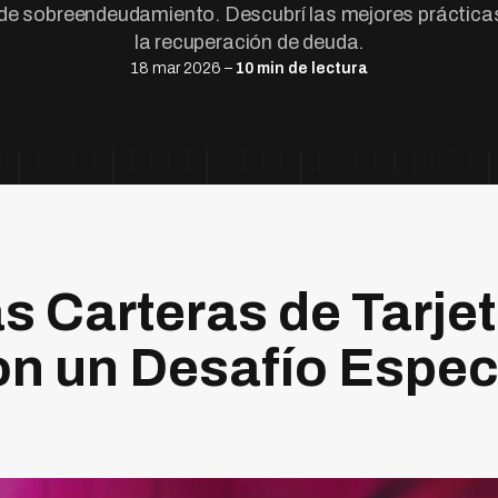
o de sobreendeudamiento. Descubrí las mejores práctic
la recuperación de deuda.
18 mar 2026 –
10 min de lectura
s Carteras de Tarje
on un Desafío Espec