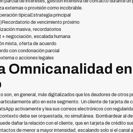
parcial de intereses, gestión intensiva de contacto durante un 
za externas o provisión como incobrable.
ración típicaEstrategia principal
n)Recordatorio de vencimiento próximo
ción masiva, recordatorios
+ negociación, escalada humana
 mixta, oferta de acuerdo
o con condonación parcial
terna o acciones legales
la Omnicanalidad en
o
ito son, en general, más digitalizados que los deudores de otros p
articularmente alto en este segmento. Un cliente de tarjeta de 
tsApp activamente y lea sus correos electrónicos con regularid
contexto debe ser orquestada, no simultánea. Bombardear al deu
de dañar la relación con el cliente, que en tarjeta de crédito suel
ntactos de menor a mayor intensidad, escalando solo si el canal 