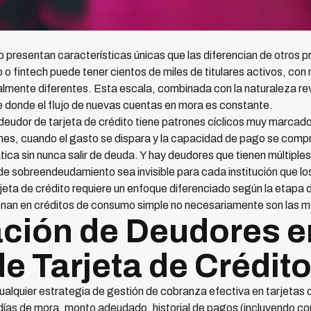
o presentan características únicas que las diferencian de otros p
o fintech puede tener cientos de miles de titulares activos, con n
mente diferentes. Esta escala, combinada con la naturaleza rev
donde el flujo de nuevas cuentas en mora es constante.
eudor de tarjeta de crédito tiene patrones cíclicos muy marca
ones, cuando el gasto se dispara y la capacidad de pago se co
ca sin nunca salir de deuda. Y hay deudores que tienen múltiples 
 de sobreendeudamiento sea invisible para cada institución que lo
eta de crédito requiere un enfoque diferenciado según la etapa de m
onan en créditos de consumo simple no necesariamente son las m
ción de Deudores e
e Tarjeta de Crédit
alquier estrategia de gestión de cobranza efectiva en tarjetas 
días de mora, monto adeudado, historial de pagos (incluyendo 