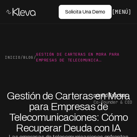
MENÚ
Solicita Una Demo
GESTIÓN DE CARTERAS EN MORA PARA
INICIO
/
BLOG
/
EMPRESAS DE TELECOMUNICA…
Gestión de Carteras en Mora
por Ed Escobar
Co-Founder & CEO
para Empresas de
Telecomunicaciones: Cómo
Recuperar Deuda con IA