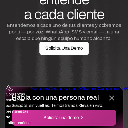
a cada cliente
Entendemos a cada uno de tus clientes y cobramos
por ti — por voz, WhatsApp, SMS y email —, a una
escala que ningún equipo humano alcanza.
Solicita Una Demo
Nosotros
Cobranza con IA
Glosario
Cumplimiento
B
Cobranzas
Habla con una persona real
con IA para
bancos y
Sin bots, sin vueltas. Te mostramos Kleva en vivo.
prestamistas
de
Solicita una demo
Latinoamérica