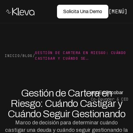
MENÚ
Solicita Una Demo
GESTIÓN DE CARTERA EN RIESGO: CUÁNDO
INICIO
/
BLOG
/
CASTIGAR Y CUÁNDO SE…
Gestión de Cartera en
por Ed Escobar
Co-Founder & CEO
Riesgo: Cuándo Castigar y
Cuándo Seguir Gestionando
Marco de decisión para determinar cuándo
castigar una deuda y cuándo seguir gestionando la