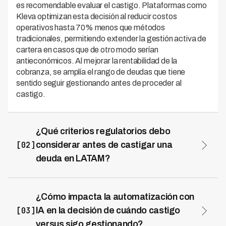
es recomendable evaluar el castigo. Plataformas como
Kleva optimizan esta decisión al reducir costos
operativos hasta 70% menos que métodos
tradicionales, permitiendo extender la gestión activa de
cartera en casos que de otro modo serían
antieconómicos. Al mejorar la rentabilidad de la
cobranza, se amplía el rango de deudas que tiene
sentido seguir gestionando antes de proceder al
castigo.
¿Qué criterios regulatorios debo
[02]
considerar antes de castigar una
deuda en LATAM?
Los criterios regulatorios varían significativamente entre
países, pero generalmente requieren documentación de
intentos de cobro, cumplimiento de plazos mínimos de
¿Cómo impacta la automatización con
morosidad (típicamente 90-180 días), y provisión
[03]
IA en la decisión de cuándo castigo
adecuada según normativas de cada supervisor
versus sigo gestionando?