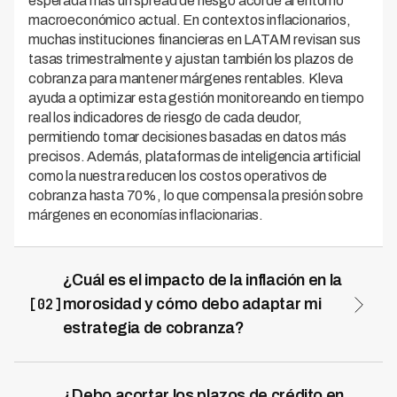
esperada más un spread de riesgo acorde al entorno
macroeconómico actual. En contextos inflacionarios,
muchas instituciones financieras en LATAM revisan sus
tasas trimestralmente y ajustan también los plazos de
cobranza para mantener márgenes rentables. Kleva
ayuda a optimizar esta gestión monitoreando en tiempo
real los indicadores de riesgo de cada deudor,
permitiendo tomar decisiones basadas en datos más
precisos. Además, plataformas de inteligencia artificial
como la nuestra reducen los costos operativos de
cobranza hasta 70%, lo que compensa la presión sobre
márgenes en economías inflacionarias.
¿Cuál es el impacto de la inflación en la
[02]
morosidad y cómo debo adaptar mi
estrategia de cobranza?
La inflación reduce el poder adquisitivo de los deudores,
incrementando la morosidad en segmentos vulnerables,
por lo que las estrategias de cobranza deben ser más
¿Debo acortar los plazos de crédito en