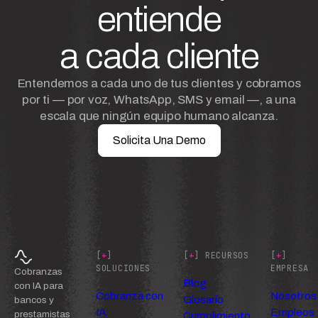
entiende
a cada cliente
Entendemos a cada uno de tus clientes y cobramos
por ti — por voz, WhatsApp, SMS y email —, a una
escala que ningún equipo humano alcanza.
Solicita Una Demo
[
+
]
[
+
] RECURSOS
[
+
]
SOLUCIONES
EMPRESA
Cobranzas
Blog
con IA para
Cobranza con
Nosotros
Glosario
bancos y
IA
Empleos
prestamistas
Cumplimiento