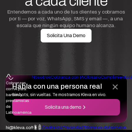
a cada cliente
Entendemos a cada uno de tus clientes y cobramos
por ti — por voz, WhatsApp, SMS y email —, a una
escala que ningún equipo humano alcanza.
Solicita Una Demo
Nosotros
Cobranza con IA
Glosario
Cumplimiento
B
Cobranzas
Habla con una persona real
con IA para
bancos y
Sin bots, sin vueltas. Te mostramos Kleva en vivo.
prestamistas
de
Solicita una demo
Latinoamérica
hi@kleva.co
Confianza
Privacidad
Términos del servicio