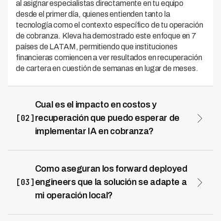
al asignar especialistas directamente en tu equipo
desde el primer día, quienes entienden tanto la
tecnología como el contexto específico de tu operación
de cobranza. Kleva ha demostrado este enfoque en 7
países de LATAM, permitiendo que instituciones
financieras comiencen a ver resultados en recuperación
de cartera en cuestión de semanas en lugar de meses.
Cual es el impacto en costos y
[02]
recuperación que puedo esperar de
implementar IA en cobranza?
Las instituciones que implementan soluciones de IA en
cobranza con forward deployed engineers
experimentan reducciones de hasta 70% en costos
Como aseguran los forward deployed
operativos mientras mejoran significativamente sus
[03]
engineers que la solución se adapte a
métricas de recuperación. Con Kleva, nuestros clientes
mi operación local?
alcanzan tasas de recuperación de 73%, combinando la
Los forward deployed engineers funcionan como una
eficiencia de la automatización con la inteligencia
extensión de tu equipo interno, trabajando dentro de tu
artificial que se adapta al comportamiento de deudores