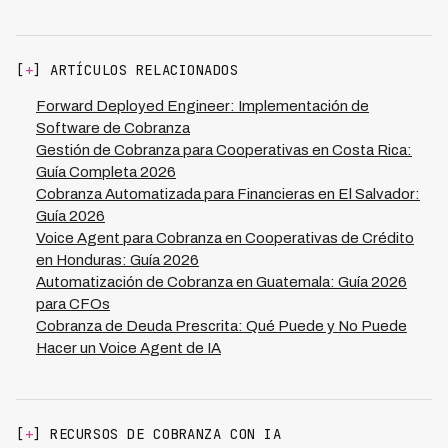
institución para personalizar la solución de IA según tus
en LATAM. Este doble impacto—menor costo y mayor
procesos, políticas y dinámicas locales de cobranza.
recuperación—convierte la implementación de IA en una
Esto es crítico en LATAM donde cada país y región tiene
decisión de ROI inmediato para las áreas de cobranza.
[
+
] ARTÍCULOS RELACIONADOS
regulaciones y comportamientos de deudores distintos,
y es exactamente por eso que Kleva opera en 7 países
Forward Deployed Engineer: Implementación de
de la región con equipos locales embebidos. El modelo
Software de Cobranza
garantiza que no solo implementas tecnología, sino que
Gestión de Cobranza para Cooperativas en Costa Rica:
la adaptas continuamente basándote en datos reales de
Guía Completa 2026
tu cartera, asegurando que la tasa de recuperación de
Cobranza Automatizada para Financieras en El Salvador:
73% sea alcanzable en tu contexto específico.
Guía 2026
Voice Agent para Cobranza en Cooperativas de Crédito
en Honduras: Guía 2026
Automatización de Cobranza en Guatemala: Guía 2026
para CFOs
Cobranza de Deuda Prescrita: Qué Puede y No Puede
Hacer un Voice Agent de IA
[
+
] RECURSOS DE COBRANZA CON IA