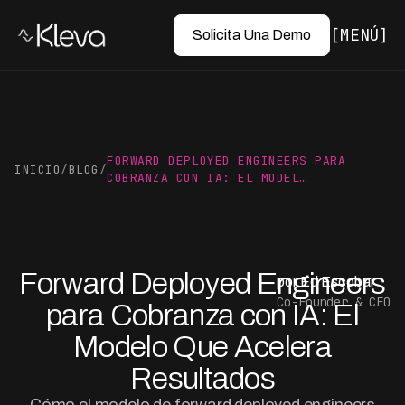
MENÚ
Solicita Una Demo
FORWARD DEPLOYED ENGINEERS PARA
INICIO
/
BLOG
/
COBRANZA CON IA: EL MODEL…
Forward Deployed Engineers
por Ed Escobar
Co-Founder & CEO
para Cobranza con IA: El
Modelo Que Acelera
Resultados