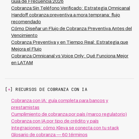
en LATAM muestran que plataformas especializadas
conversión sin saturación.
Guía de Frecuencia 2026
como Kleva alcanzan tasas de recuperación del 73%
Cobranza Sin Teléfono Verificado: Estrategia Omnicanal
con 70% menos inversión en recursos humanos, lo que
Handoff cobranza preventiva a mora temprana: flujo
indica que la automatización inteligente del flujo
recomendado
omnicanal es determinante. Además, monitorea el Net
Cómo Diseñar un Flujo de Cobranza Preventiva Antes del
Promoter Score post-cobranza; un flujo bien diseñado
Vencimiento
debe recuperar deuda sin destruir la relación cliente-
Cobranza Preventiva y en Tiempo Real: Estrategia que
financiera.
Mejora el Flujo
Cobranza Omnicanal vs Voice Only: Qué Funciona Mejor
en LATAM
[
+
] RECURSOS DE COBRANZA CON IA
Cobranza con IA: guía completa para bancos y
prestamistas
Cumplimiento de cobranza por país (marco regulatorio)
Cobranza con IA por tipo de crédito y país
Integraciones: cómo Kleva se conecta con tu stack
Glosario de cobranza — 60 términos