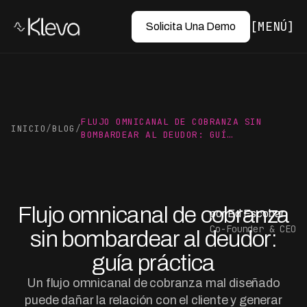
MENÚ
Solicita Una Demo
FLUJO OMNICANAL DE COBRANZA SIN
INICIO
/
BLOG
/
BOMBARDEAR AL DEUDOR: GUÍ…
Flujo omnicanal de cobranza
por Ed Escobar
Co-Founder & CEO
sin bombardear al deudor:
guía práctica
Un flujo omnicanal de cobranza mal diseñado
puede dañar la relación con el cliente y generar