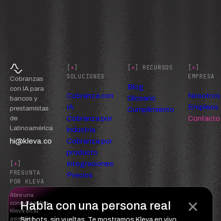
[
+
]
[
+
] RECURSOS
[
+
]
SOLUCIONES
EMPRESA
Cobranzas
Blog
con IA para
Cobranza con
Nosotros
Glosario
bancos y
IA
Empleos
prestamistas
Cumplimiento
Cobranza por
Contacto
de
Latinoamérica
industria
hi@kleva.co
Cobranza por
producto
Integraciones
[
+
]
PREGUNTA
Precios
POR KLEVA
Abre una
Habla con una persona real
consulta sobre
Kleva en tu
asistente
Sin bots, sin vueltas. Te mostramos Kleva en vivo.