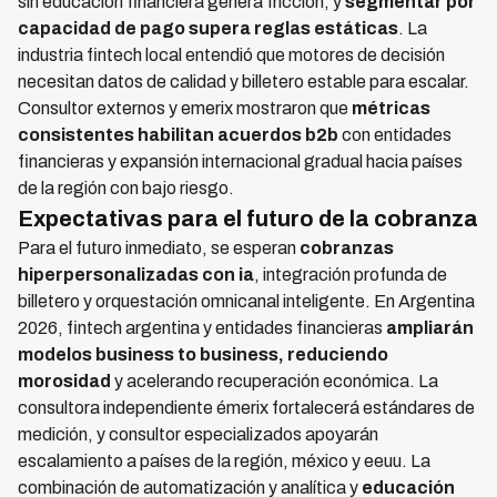
sin educación financiera genera fricción; y
segmentar por
capacidad de pago supera reglas estáticas
. La
industria fintech local entendió que motores de decisión
necesitan datos de calidad y billetero estable para escalar.
Consultor externos y emerix mostraron que
métricas
consistentes habilitan acuerdos b2b
con entidades
financieras y expansión internacional gradual hacia países
de la región con bajo riesgo.
Expectativas para el futuro de la cobranza
Para el futuro inmediato, se esperan
cobranzas
hiperpersonalizadas con ia
, integración profunda de
billetero y orquestación omnicanal inteligente. En Argentina
2026, fintech argentina y entidades financieras
ampliarán
modelos business to business, reduciendo
morosidad
y acelerando recuperación económica. La
consultora independiente émerix fortalecerá estándares de
medición, y consultor especializados apoyarán
escalamiento a países de la región, méxico y eeuu. La
combinación de automatización y analítica y
educación