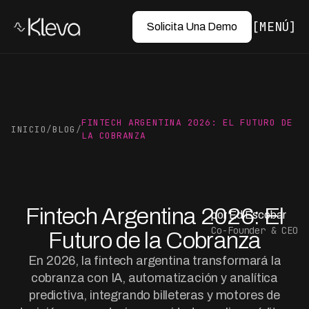
MENÚ
Solicita Una Demo
FINTECH ARGENTINA 2026: EL FUTURO DE
INICIO
/
BLOG
/
LA COBRANZA
Fintech Argentina 2026: El
por Ed Escobar
Co-Founder & CEO
Futuro de la Cobranza
En 2026, la fintech argentina transformará la
cobranza con IA, automatización y analítica
predictiva, integrando billeteras y motores de