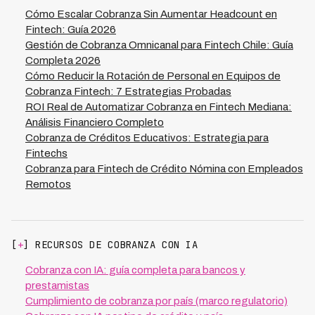
Kleva demuestra que con tecnología adecuada,
Cómo Escalar Cobranza Sin Aumentar Headcount en
financieras en Latinoamérica logran 70% menos costo
Fintech: Guía 2026
operativo mientras mantienen una tasa de recuperación
Gestión de Cobranza Omnicanal para Fintech Chile: Guía
del 73%, haciendo viable escalar modelos B2B2C con
Completa 2026
márgenes saludables y permitiéndote atender nuevos
Cómo Reducir la Rotación de Personal en Equipos de
segmentos de mercado sin riesgo adicional.
Cobranza Fintech: 7 Estrategias Probadas
ROI Real de Automatizar Cobranza en Fintech Mediana:
Análisis Financiero Completo
Cobranza de Créditos Educativos: Estrategia para
Fintechs
Cobranza para Fintech de Crédito Nómina con Empleados
Remotos
[
+
] RECURSOS DE COBRANZA CON IA
Cobranza con IA: guía completa para bancos y
prestamistas
Cumplimiento de cobranza por país (marco regulatorio)