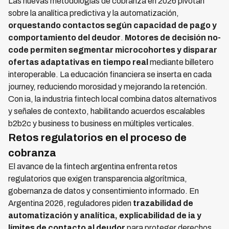
Las nuevas metodologías de cobranza en 2026 pivotan
sobre la analítica predictiva y la automatización,
orquestando contactos según capacidad de pago y
comportamiento del deudor
.
Motores de decisión no-
code permiten segmentar microcohortes y disparar
ofertas adaptativas en tiempo real
mediante billetero
interoperable. La educación financiera se inserta en cada
journey, reduciendo morosidad y mejorando la retención.
Con ia, la industria fintech local combina datos alternativos
y señales de contexto, habilitando acuerdos escalables
b2b2c y business to business en múltiples verticales.
Retos regulatorios en el proceso de
cobranza
El avance de la fintech argentina enfrenta retos
regulatorios que exigen transparencia algorítmica,
gobernanza de datos y consentimiento informado. En
Argentina 2026, reguladores piden
trazabilidad de
automatización y analítica, explicabilidad de ia y
límites de contacto al deudor
para proteger derechos.