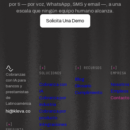
por ti — por voz, WhatsApp, SMS y email —, a una
escala que ningún equipo humano alcanza.
Solicita Una Demo
[
+
]
[
+
] RECURSOS
[
+
]
SOLUCIONES
EMPRESA
Cobranzas
Blog
con IA para
Cobranza con
Nosotros
Glosario
bancos y
IA
Empleos
prestamistas
Cumplimiento
Cobranza por
Contacto
de
Latinoamérica
industria
hi@kleva.co
Cobranza por
producto
Integraciones
[
+
]
PREGUNTA