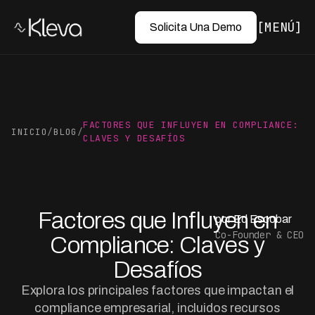
MENÚ
Solicita Una Demo
FACTORES QUE INFLUYEN EN COMPLIANCE:
INICIO
/
BLOG
/
CLAVES Y DESAFÍOS
Factores que Influyen en
por Ed Escobar
Co-Founder & CEO
Compliance: Claves y
Desafíos
Explora los principales factores que impactan el
compliance empresarial, incluidos recursos