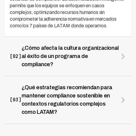
permite que los equipos se enfoquen en casos
complejos, optimizando recursos humanos sin
comprometer la adherencia normativa en mercados
como los 7 países de LATAM donde operamos.
¿Cómo afecta la cultura organizacional
[02]
al éxito de un programa de
compliance?
La cultura organizacional es el fundamento que
determina si un programa de compliance prospera o
fracasa en la práctica diaria. Cuando los valores de
¿Qué estrategias recomiendan para
cumplimiento normativo se integran en la estrategia
mantener compliance sostenible en
empresarial y se refuerzan desde la dirección, los
[03]
contextos regulatorios complejos
colaboradores adoptan naturalmente comportamientos
como LATAM?
alineados con regulaciones. En instituciones financieras
que implementan soluciones modernas como Kleva,
Mantener compliance sostenible en LATAM requiere una
esta transformación cultural se acelera porque la
estrategia multicapa que combine monitoreo continuo,
tecnología con IA elimina procesos manuales propensos
capacitación permanente y tecnología adaptable a