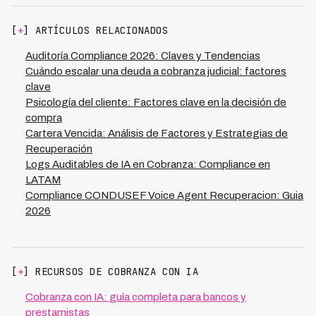
a errores, generando confianza en el sistema. Además,
diferentes marcos legales. Las instituciones deben
al lograr una tasa de recuperación del 73% con total
invertir en sistemas que actualicen automáticamente
[
+
] ARTÍCULOS RELACIONADOS
cumplimiento regulatorio, los equipos ven resultados
sus procesos conforme cambia la regulación en cada
tangibles que refuerzan la importancia de la compliance
país, evitando brechas de cumplimiento. Kleva opera en
Auditoría Compliance 2026: Claves y Tendencias
como ventaja competitiva, no como un obstáculo.
7 países de LATAM con plataformas que se adaptan a
Cuándo escalar una deuda a cobranza judicial: factores
regulaciones locales mientras mantienen estándares
clave
globales, permitiendo que las financieras crezcan sin
Psicología del cliente: Factores clave en la decisión de
riesgo normativo. La clave está en automatizar el
compra
monitoreo de compliance (reduciendo costos en 70%
Cartera Vencida: Análisis de Factores y Estrategias de
menos), documentar todas las acciones para auditorías
Recuperación
y crear una cultura donde el cumplimiento normativo sea
Logs Auditables de IA en Cobranza: Compliance en
visto como generador de confianza con clientes y
LATAM
reguladores, asegurando sostenibilidad a largo plazo.
Compliance CONDUSEF Voice Agent Recuperacion: Guia
2026
[
+
] RECURSOS DE COBRANZA CON IA
Cobranza con IA: guía completa para bancos y
prestamistas