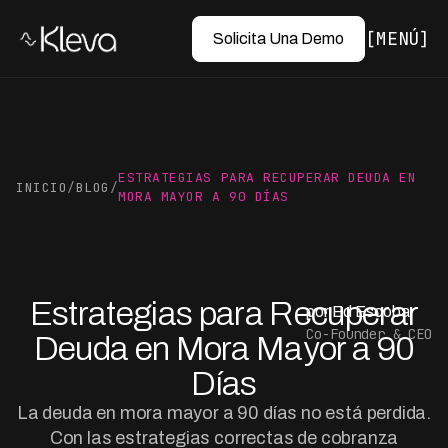
MENÚ
Solicita Una Demo
ESTRATEGIAS PARA RECUPERAR DEUDA EN
INICIO
/
BLOG
/
MORA MAYOR A 90 DÍAS
Estrategias para Recuperar
por Ed Escobar
Co-Founder & CEO
Deuda en Mora Mayor a 90
Días
La deuda en mora mayor a 90 días no está perdida.
Con las estrategias correctas de cobranza