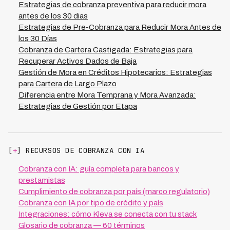
implementa un calendario de contactos personalizados
Estrategias de cobranza preventiva para reducir mora
a través de múltiples canales: SMS, email, llamadas
antes de los 30 dias
automáticas y notificaciones push. Finalmente, facilita
Estrategias de Pre-Cobranza para Reducir Mora Antes de
negociaciones con planes de pago flexibles
los 30 Días
respaldados por tecnología que monitorea el
Cobranza de Cartera Castigada: Estrategias para
cumplimiento automáticamente.
Recuperar Activos Dados de Baja
Gestión de Mora en Créditos Hipotecarios: Estrategias
para Cartera de Largo Plazo
Diferencia entre Mora Temprana y Mora Avanzada:
Estrategias de Gestión por Etapa
[
+
] RECURSOS DE COBRANZA CON IA
Cobranza con IA: guía completa para bancos y
prestamistas
Cumplimiento de cobranza por país (marco regulatorio)
Cobranza con IA por tipo de crédito y país
Integraciones: cómo Kleva se conecta con tu stack
Glosario de cobranza — 60 términos