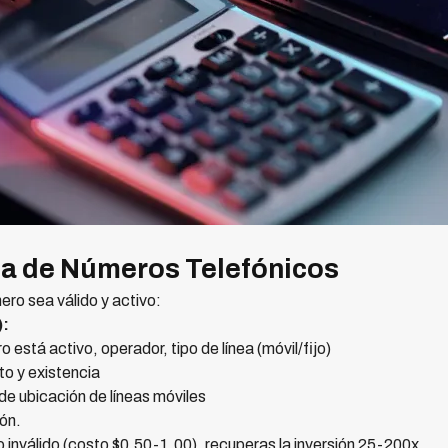
ca de Números Telefónicos
ero sea válido y activo:
):
o está activo, operador, tipo de línea (móvil/fijo)
to y existencia
de ubicación de líneas móviles
ón.
 inválido (costo $0.50-1.00), recuperas la inversión 25-200x.