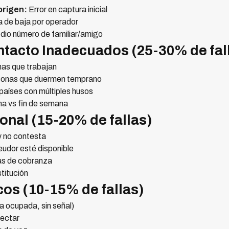
origen:
Error en captura inicial
 de baja por operador
 dio número de familiar/amigo
ntacto Inadecuados (25-30% de fal
nas que trabajan
rsonas que duermen temprano
países con múltiples husos
na vs fin de semana
ional (15-20% de fallas)
 no contesta
eudor esté disponible
as de cobranza
titución
cos (10-15% de fallas)
a ocupada, sin señal)
ectar