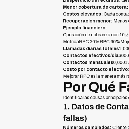
Desperdicio de recursos:
Ges
Menor cobertura de cartera:
Costos elevados:
Cada contact
Recuperación menor:
Menos c
Ejemplo financiero:
Operación de cobranza con 10 ge
MétricaRPC 30%RPC 60%Mej
Llamadas diarias totales
1,00
Contactos efectivos/día
300
Contactos mensuales
6,60013
Costo por contacto efectivo
Mejorar RPC es la manera más r
Por Qué Fa
Identifica las causas principale
1. Datos de Cont
fallas)
Números cambiados:
Cliente 