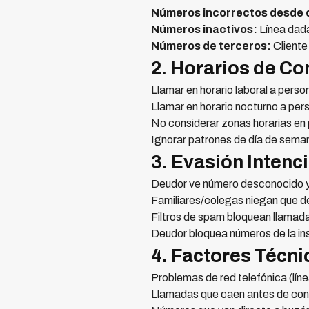
Números incorrectos desde 
Números inactivos:
Línea dada
Números de terceros:
Cliente
2. Horarios de Co
Llamar en horario laboral a perso
Llamar en horario nocturno a pe
No considerar zonas horarias en 
Ignorar patrones de día de sema
3. Evasión Intenc
Deudor ve número desconocido y
Familiares/colegas niegan que d
Filtros de spam bloquean llamad
Deudor bloquea números de la ins
4. Factores Técni
Problemas de red telefónica (líne
Llamadas que caen antes de con