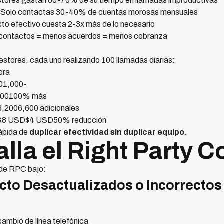
tores gastan 60-70% de su tiempo en llamadas improductivas
Solo contactas 30-40% de cuentas morosas mensuales
o efectivo cuesta 2-3x más de lo necesario
ontactos = menos acuerdos = menos cobranza
stores, cada uno realizando 100 llamadas diarias:
ora
01,000-
600100% más
,2006,600 adicionales
$8 USD$4 USD50% reducción
ápida de
duplicar efectividad sin duplicar equipo
.
lla el Right Party C
s de RPC bajo:
acto Desactualizados o Incorrecto
cambió de línea telefónica