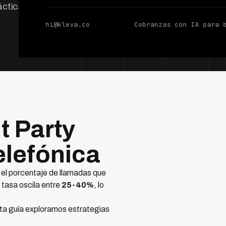
ácticas.
hi@kleva.co
Cobranzas con IA para 
t Party
elefónica
 el porcentaje de llamadas que
tasa oscila entre
25-40%
, lo
sta guía exploramos estrategias