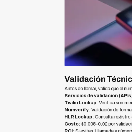
Validación Técni
Antes de llamar, valida que el núm
Servicios de validación (APIs
Twilio Lookup:
Verifica si númer
Numverify:
Validación de forma
HLR Lookup:
Consulta registro 
Costo:
$0.005-0.02 por validaci
ROI:
Si evitas 1 llamada a número