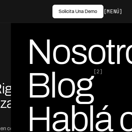
MENÚ
Solicita Una Demo
Nosotr
Blog
[2]
ight
por Ed Escobar
Co-Founder & CEO
nza
Hablá 
 en cobranza: