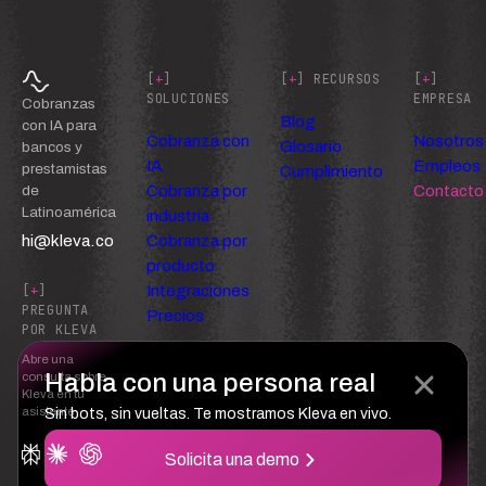
[
+
]
[
+
] RECURSOS
[
+
]
SOLUCIONES
EMPRESA
Cobranzas
Blog
con IA para
Cobranza con
Nosotros
Glosario
bancos y
IA
Empleos
prestamistas
Cumplimiento
Cobranza por
Contacto
de
Latinoamérica
industria
hi@kleva.co
Cobranza por
producto
Integraciones
[
+
]
PREGUNTA
Precios
POR KLEVA
Abre una
Habla con una persona real
consulta sobre
Kleva en tu
asistente
Sin bots, sin vueltas. Te mostramos Kleva en vivo.
Solicita una demo