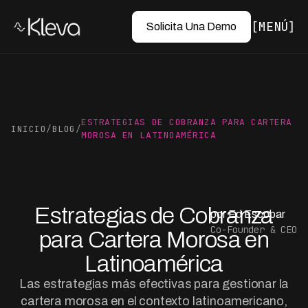
MENÚ
Solicita Una Demo
ESTRATEGIAS DE COBRANZA PARA CARTERA
INICIO
/
BLOG
/
MOROSA EN LATINOAMÉRICA
Estrategias de Cobranza
por Ed Escobar
Co-Founder & CEO
para Cartera Morosa en
Latinoamérica
Las estrategias más efectivas para gestionar la
cartera morosa en el contexto latinoamericano,