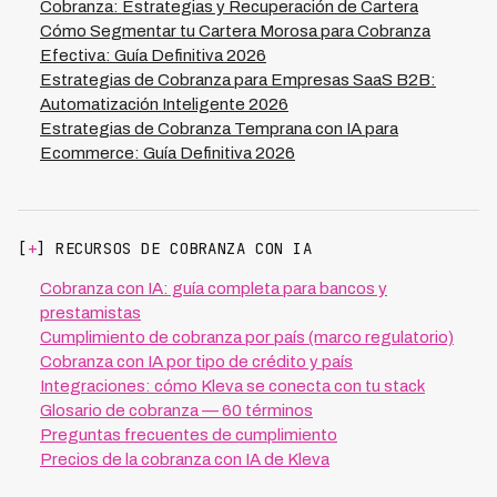
contexto económico local. Instituciones que
Cobranza: Estrategias y Recuperación de Cartera
implementan este enfoque multi-país logran mantener
Cómo Segmentar tu Cartera Morosa para Cobranza
tasas de recuperación del 73% mientras reducen
Efectiva: Guía Definitiva 2026
costos en 70%, mejorando simultáneamente la
Estrategias de Cobranza para Empresas SaaS B2B:
experiencia del deudor y el cumplimiento regulatorio.
Automatización Inteligente 2026
Estrategias de Cobranza Temprana con IA para
Ecommerce: Guía Definitiva 2026
[
+
] RECURSOS DE COBRANZA CON IA
Cobranza con IA: guía completa para bancos y
prestamistas
Cumplimiento de cobranza por país (marco regulatorio)
Cobranza con IA por tipo de crédito y país
Integraciones: cómo Kleva se conecta con tu stack
Glosario de cobranza — 60 términos
Preguntas frecuentes de cumplimiento
Precios de la cobranza con IA de Kleva