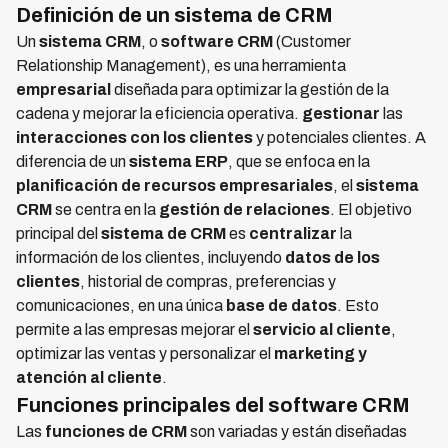
Definición de un sistema de CRM
Un
sistema CRM
, o
software CRM
(Customer
Relationship Management), es una herramienta
empresarial
diseñada para optimizar la gestión de la
cadena y mejorar la eficiencia operativa.
gestionar
las
interacciones con los clientes
y potenciales clientes. A
diferencia de un
sistema ERP
, que se enfoca en la
planificación de recursos empresariales
, el
sistema
CRM
se centra en la
gestión de relaciones
. El objetivo
principal del
sistema de CRM
es
centralizar
la
información de los clientes, incluyendo
datos de los
clientes
, historial de compras, preferencias y
comunicaciones, en una única
base de datos
. Esto
permite a las empresas mejorar el
servicio al cliente
,
optimizar las ventas y personalizar el
marketing y
atención al cliente
.
Funciones principales del software CRM
Las
funciones de CRM
son variadas y están diseñadas