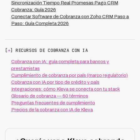
aspecto crítico para negocios con márgenes ajustados
Sincronización Tiempo Real Promesas Pago CRM
que operan en LATAM.
Cobranza: Guía 2026
Conectar Software de Cobranza con Zoho CRM Paso a
Paso: Guía Completa 2026
[
+
] RECURSOS DE COBRANZA CON IA
Cobranza con IA: guía completa para bancos y
prestamistas
Cumplimiento de cobranza por país (marco regulatorio)
Cobranza con IA por tipo de crédito y país
Integraciones: cómo Kleva se conecta con tu stack
Glosario de cobranza — 60 términos
Preguntas frecuentes de cumplimiento
Precios de la cobranza con IA de Kleva