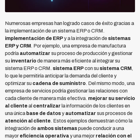
Numerosas empresas han logrado casos de éxito gracias a
la implementación de un sistema ERP o CRM.
implementación de ERP
y a la integración de
sistemas
ERP y CRM
. Por ejemplo, una empresa de manufactura
podría
automatizar
su proceso de producción y gestionar
su
inventario
de manera más eficiente al integrar su
sistema ERP o CRM.
sistema ERP
con su
sistema CRM
,
lo que le permitiría anticipar la demanda del cliente y
optimizar su
cadena de suministro
. Del mismo modo, una
empresa de servicios podría gestionar las relaciones con
cada cliente de manera más efectiva.
mejorar su servicio
al cliente
al
centralizar
la información de los clientes en
una única
base de datos
y
automatizar
sus procesos de
atención al cliente
. Estos ejemplos demuestran cómo la
integración de
ambos sistemas
puede conducir a una
mayor
eficiencia operativa
y una mejor
relación con el