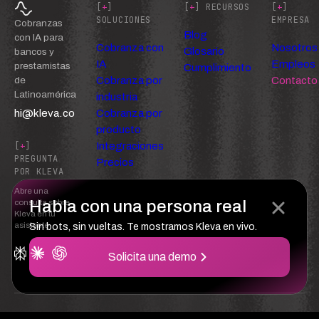
[
+
]
[
+
] RECURSOS
[
+
]
SOLUCIONES
EMPRESA
Cobranzas
Blog
con IA para
Cobranza con
Nosotros
Glosario
bancos y
IA
Empleos
prestamistas
Cumplimiento
Cobranza por
Contacto
de
Latinoamérica
industria
hi@kleva.co
Cobranza por
producto
Integraciones
[
+
]
PREGUNTA
Precios
POR KLEVA
Abre una
Habla con una persona real
consulta sobre
Kleva en tu
asistente
Sin bots, sin vueltas. Te mostramos Kleva en vivo.
Solicita una demo
Confianza
Privacidad
Términos del servicio