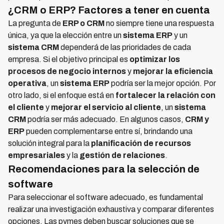
¿CRM o ERP? Factores a tener en cuenta
La pregunta de
ERP o CRM
no siempre tiene una respuesta
única, ya que la elección entre un
sistema ERP
y un
sistema CRM
dependerá de las prioridades de cada
empresa. Si el objetivo principal es
optimizar los
procesos de negocio internos
y
mejorar la eficiencia
operativa
, un
sistema ERP
podría ser la mejor opción. Por
otro lado, si el enfoque está en
fortalecer la relación con
el cliente
y
mejorar el servicio al cliente
, un
sistema
CRM
podría ser más adecuado. En algunos casos,
CRM y
ERP
pueden complementarse entre sí, brindando una
solución integral para la
planificación de recursos
empresariales
y la
gestión de relaciones
.
Recomendaciones para la selección de
software
Para seleccionar el software adecuado, es fundamental
realizar una investigación exhaustiva y comparar diferentes
opciones. Las pymes deben buscar soluciones que se