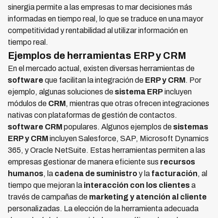
sinergia permite a las empresas to mar decisiones más
informadas en tiempo real, lo que se traduce en una mayor
competitividad y rentabilidad al utilizar información en
tiempo real.
Ejemplos de herramientas ERP y CRM
En el mercado actual, existen diversas herramientas de
software
que facilitan la integración de
ERP y CRM
. Por
ejemplo, algunas soluciones de
sistema ERP
incluyen
módulos de
CRM
, mientras que otras ofrecen integraciones
nativas con plataformas de gestión de contactos.
software CRM
populares. Algunos ejemplos de
sistemas
ERP y CRM
incluyen Salesforce, SAP, Microsoft Dynamics
365, y Oracle NetSuite. Estas herramientas permiten a las
empresas gestionar de manera eficiente sus
recursos
humanos
, la
cadena de suministro
y la
facturación
, al
tiempo que mejoran la
interacción con los clientes
a
través de campañas de
marketing y atención al cliente
personalizadas. La elección de la herramienta adecuada