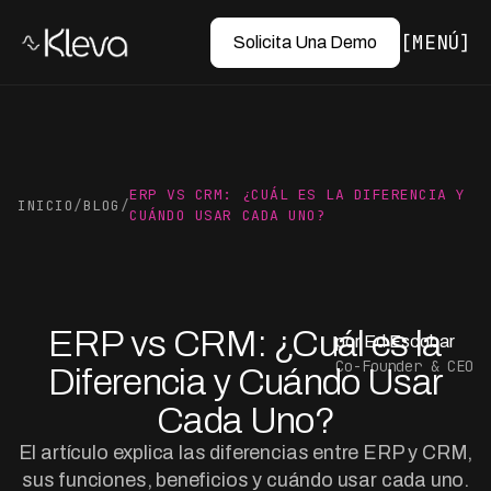
MENÚ
Solicita Una Demo
ERP VS CRM: ¿CUÁL ES LA DIFERENCIA Y
INICIO
/
BLOG
/
CUÁNDO USAR CADA UNO?
ERP vs CRM: ¿Cuál es la
por Ed Escobar
Co-Founder & CEO
Diferencia y Cuándo Usar
Cada Uno?
El artículo explica las diferencias entre ERP y CRM,
sus funciones, beneficios y cuándo usar cada uno.