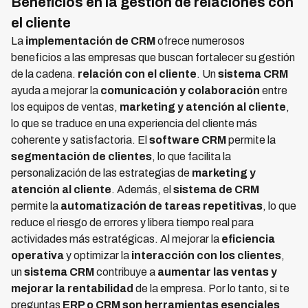
Beneficios en la gestión de relaciones con
el cliente
La
implementación de CRM
ofrece numerosos
beneficios a las empresas que buscan fortalecer su gestión
de la cadena.
relación con el cliente
. Un
sistema CRM
ayuda a mejorar la
comunicación y colaboración
entre
los equipos de ventas,
marketing y atención al cliente
,
lo que se traduce en una experiencia del cliente más
coherente y satisfactoria. El
software CRM
permite la
segmentación de clientes
, lo que facilita la
personalización de las estrategias de
marketing y
atención al cliente
. Además, el
sistema de CRM
permite la
automatización de tareas repetitivas
, lo que
reduce el riesgo de errores y libera tiempo real para
actividades más estratégicas. Al mejorar la
eficiencia
operativa
y optimizar la
interacción con los clientes
,
un
sistema CRM
contribuye a
aumentar las ventas y
mejorar la rentabilidad
de la empresa. Por lo tanto, si te
preguntas
ERP o CRM son herramientas esenciales