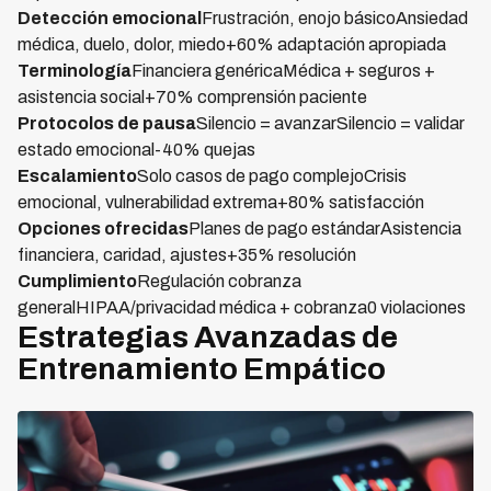
Detección emocional
Frustración, enojo básicoAnsiedad
médica, duelo, dolor, miedo+60% adaptación apropiada
Terminología
Financiera genéricaMédica + seguros +
asistencia social+70% comprensión paciente
Protocolos de pausa
Silencio = avanzarSilencio = validar
estado emocional-40% quejas
Escalamiento
Solo casos de pago complejoCrisis
emocional, vulnerabilidad extrema+80% satisfacción
Opciones ofrecidas
Planes de pago estándarAsistencia
financiera, caridad, ajustes+35% resolución
Cumplimiento
Regulación cobranza
generalHIPAA/privacidad médica + cobranza0 violaciones
Estrategias Avanzadas de
Entrenamiento Empático