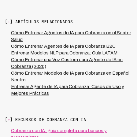
progreso. La tasa de escalamiento apropiada
inicial hasta producción, dependiendo de volumen de
salud de los hijos presentando opciones de asistencia
típicamente es 5-10% de interacciones.
conversaciones históricas disponibles y especificidad
familiar. Esta personalización por tipo de servicio mejora
del contexto médico. Esto incluye pre-entrenamiento
relevancia contextual y efectividad alcanzando 73% de
[
+
] ARTÍCULOS RELACIONADOS
con corpus médico en español latinoamericano,
tasa de éxito con voice agents especializados versus
entrenamiento supervisado con diálogos anotados por
45-55% con scripts genéricos de cobranza.
Cómo Entrenar Agentes de IA para Cobranza en el Sector
expertos, aprendizaje por refuerzo con métricas
Salud
balanceadas, y validación rigurosa con pruebas de
Cómo Entrenar Agentes de IA para Cobranza B2C
escenarios sensibles. Sin embargo, plataformas
Entrenar Modelos NLP para Cobranza: Guía LATAM
especializadas como Kleva que ya operan en sector
Cómo Entrenar una Voz Custom para Agente de IA en
salud en 7 países de LATAM pueden implementarse en
Cobranza (2026)
menos de 30 días aprovechando modelos pre-
Cómo Entrenar Modelos de IA para Cobranza en Español
entrenados con millones de interacciones médicas
Neutro
reales.
Entrenar Agente de IA para Cobranza: Casos de Uso y
Mejores Prácticas
[
+
] RECURSOS DE COBRANZA CON IA
Cobranza con IA: guía completa para bancos y