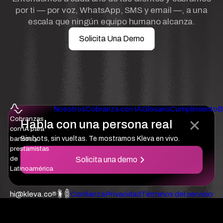
por ti — por voz, WhatsApp, SMS y email —, a una
escala que ningún equipo humano alcanza.
Solicita Una Demo
Nosotros
Cobranza con IA
Glosario
Cumplimiento
B
Cobranzas
Habla con una persona real
con IA para
bancos y
Sin bots, sin vueltas. Te mostramos Kleva en vivo.
prestamistas
de
Solicita una demo
Latinoamérica
hi@kleva.co
Confianza
Privacidad
Términos del servicio