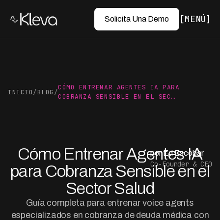
MENÚ
Solicita Una Demo
CÓMO ENTRENAR AGENTES IA PARA
INICIO
/
BLOG
/
COBRANZA SENSIBLE EN EL SEC…
Cómo Entrenar Agentes IA
por Ed Escobar
Co-Founder & CEO
para Cobranza Sensible en el
Sector Salud
Guía completa para entrenar voice agents
especializados en cobranza de deuda médica con