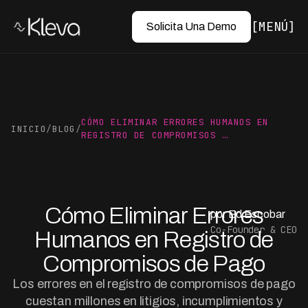
MENÚ
Solicita Una Demo
CÓMO ELIMINAR ERRORES HUMANOS EN
INICIO
/
BLOG
/
REGISTRO DE COMPROMISOS …
Cómo Eliminar Errores
por Ed Escobar
Co-Founder & CEO
Humanos en Registro de
Compromisos de Pago
Los errores en el registro de compromisos de pago
cuestan millones en litigios, incumplimientos y