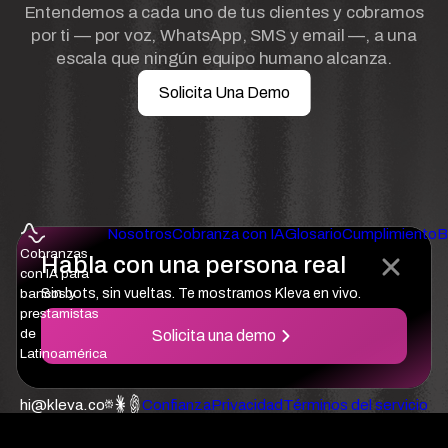
Entendemos a cada uno de tus clientes y cobramos
por ti — por voz, WhatsApp, SMS y email —, a una
escala que ningún equipo humano alcanza.
Solicita Una Demo
Nosotros
Cobranza con IA
Glosario
Cumplimiento
B
Cobranzas
Habla con una persona real
con IA para
bancos y
Sin bots, sin vueltas. Te mostramos Kleva en vivo.
prestamistas
de
Solicita una demo
Latinoamérica
hi@kleva.co
Confianza
Privacidad
Términos del servicio