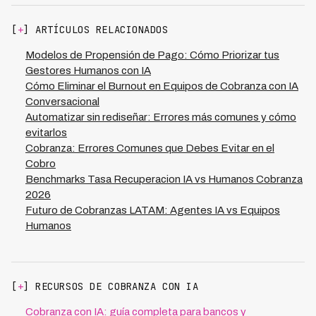
cuándo y que el deudor confirmó verbalmente los
900,000 minutos mensuales.
términos. Esto reduce disputas en 90%+ y cuando
[
+
] ARTÍCULOS RELACIONADOS
ocurren, se resuelven rápidamente a favor de la
empresa. Los voice agents eliminan el "él dijo/ella dijo"
Modelos de Propensión de Pago: Cómo Priorizar tus
que caracteriza disputas con agentes humanos.
Gestores Humanos con IA
Cómo Eliminar el Burnout en Equipos de Cobranza con IA
Conversacional
Automatizar sin rediseñar: Errores más comunes y cómo
evitarlos
Cobranza: Errores Comunes que Debes Evitar en el
Cobro
Benchmarks Tasa Recuperacion IA vs Humanos Cobranza
2026
Futuro de Cobranzas LATAM: Agentes IA vs Equipos
Humanos
[
+
] RECURSOS DE COBRANZA CON IA
Cobranza con IA: guía completa para bancos y