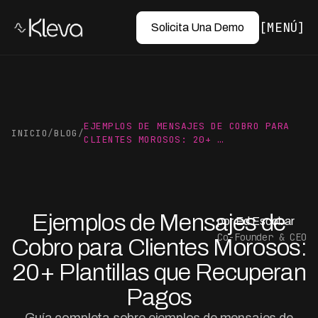
MENÚ
Solicita Una Demo
EJEMPLOS DE MENSAJES DE COBRO PARA
INICIO
/
BLOG
/
CLIENTES MOROSOS: 20+ …
Ejemplos de Mensajes de
por Ed Escobar
Co-Founder & CEO
Cobro para Clientes Morosos:
20+ Plantillas que Recuperan
Pagos