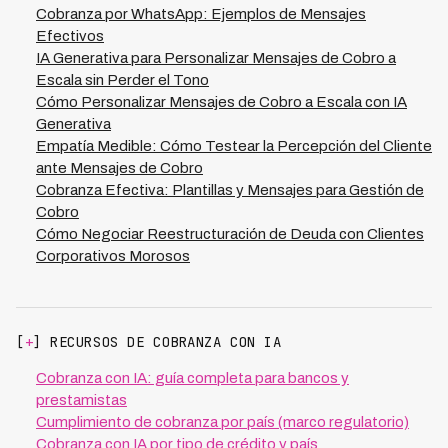
moroso. Kleva utiliza IA para segmentar
Cobranza por WhatsApp: Ejemplos de Mensajes
automáticamente a deudores y adaptar cada mensaje
Efectivos
en función de qué tipo de comunicación ha demostrado
IA Generativa para Personalizar Mensajes de Cobro a
mayor efectividad para cada grupo, lo que ha permitido
Escala sin Perder el Tono
que nuestros clientes en LATAM alcancen tasas de
Cómo Personalizar Mensajes de Cobro a Escala con IA
recuperación del 73% con un costo 70% menor que
Generativa
métodos convencionales. Las plantillas que incluyen
Empatía Medible: Cómo Testear la Percepción del Cliente
emojis estratégicos, mensajes en horarios específicos y
ante Mensajes de Cobro
opciones de pago flexibles también generan mejores
Cobranza Efectiva: Plantillas y Mensajes para Gestión de
resultados.
Cobro
Cómo Negociar Reestructuración de Deuda con Clientes
Corporativos Morosos
[
+
] RECURSOS DE COBRANZA CON IA
Cobranza con IA: guía completa para bancos y
prestamistas
Cumplimiento de cobranza por país (marco regulatorio)
Cobranza con IA por tipo de crédito y país