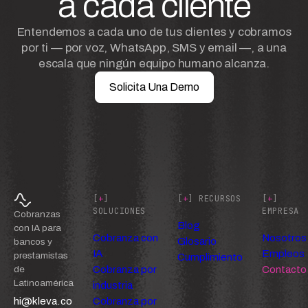
a cada cliente
Entendemos a cada uno de tus clientes y cobramos
por ti — por voz, WhatsApp, SMS y email —, a una
escala que ningún equipo humano alcanza.
Solicita Una Demo
[
+
]
[
+
] RECURSOS
[
+
]
SOLUCIONES
EMPRESA
Cobranzas
Blog
con IA para
Cobranza con
Nosotros
Glosario
bancos y
IA
Empleos
prestamistas
Cumplimiento
Cobranza por
Contacto
de
Latinoamérica
industria
hi@kleva.co
Cobranza por