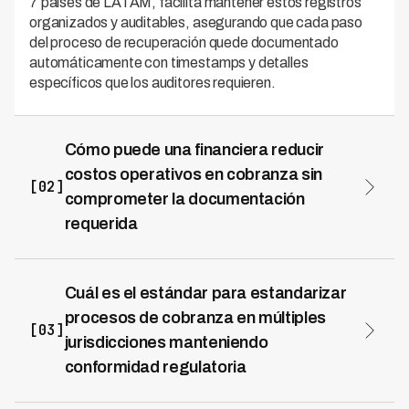
7 países de LATAM, facilita mantener estos registros
organizados y auditables, asegurando que cada paso
del proceso de recuperación quede documentado
automáticamente con timestamps y detalles
específicos que los auditores requieren.
Cómo puede una financiera reducir
costos operativos en cobranza sin
[02]
comprometer la documentación
requerida
Las financieras pueden automatizar significativamente
sus procesos de cobranza mediante plataformas
impulsadas por IA que mantienen documentación
Cuál es el estándar para estandarizar
completa mientras reducen costos operativos. Kleva
procesos de cobranza en múltiples
permite alcanzar una tasa de recuperación del 73% con
[03]
jurisdicciones manteniendo
70% menos costo que métodos tradicionales, y la
conformidad regulatoria
automatización integral genera documentación
auditoria-ready sin requerir entrada manual de datos,
La estandarización debe basarse en templates y
permitiendo que los equipos se enfoquen en casos