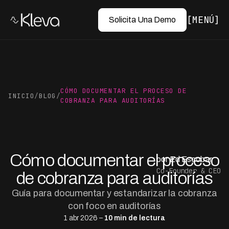
MENÚ
Solicita Una Demo
CÓMO DOCUMENTAR EL PROCESO DE
INICIO
/
BLOG
/
COBRANZA PARA AUDITORÍAS
Cómo documentar el proceso
por Ed Escobar
Co-Founder & CEO
de cobranza para auditorías
Guía para documentar y estandarizar la cobranza
con foco en auditorías
1 abr 2026 –
10 min de lectura