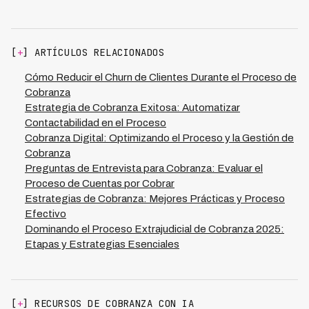
protocolos centralizados que respeten regulaciones
complejos.
locales de cada jurisdicción mientras mantienen
consistencia operativa. Al usar una plataforma multi-
país como Kleva, que ya está implementada en 7 países
[
+
] ARTÍCULOS RELACIONADOS
de LATAM, las financieras pueden aplicar procesos
documentados y auditables que se adaptan
Cómo Reducir el Churn de Clientes Durante el Proceso de
automáticamente a requisitos regulatorios específicos
Cobranza
de cada país, simplificando la tarea de mantener
Estrategia de Cobranza Exitosa: Automatizar
conformidad mientras se documenta cada gestión de
Contactabilidad en el Proceso
cobranza.
Cobranza Digital: Optimizando el Proceso y la Gestión de
Cobranza
Preguntas de Entrevista para Cobranza: Evaluar el
Proceso de Cuentas por Cobrar
Estrategias de Cobranza: Mejores Prácticas y Proceso
Efectivo
Dominando el Proceso Extrajudicial de Cobranza 2025:
Etapas y Estrategias Esenciales
[
+
] RECURSOS DE COBRANZA CON IA