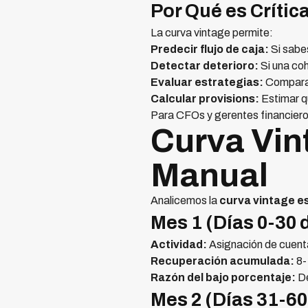
Por Qué es Crític
La curva vintage permite:
Predecir flujo de caja:
Si sabe
Detectar deterioro:
Si una coh
Evaluar estrategias:
Comparar
Calcular provisions:
Estimar q
Para CFOs y gerentes financieros
Curva Vin
Manual
Analicemos la
curva vintage e
Mes 1 (Días 0-30 
Actividad:
Asignación de cuenta
Recuperación acumulada:
8
Razón del bajo porcentaje:
De
Mes 2 (Días 31-60