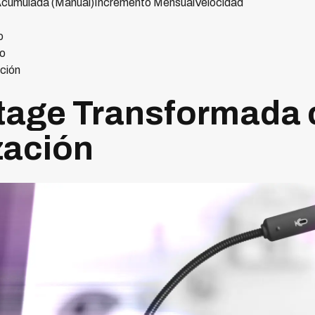
cumulada (Manual)Incremento MensualVelocidad
o
o
ción
tage Transformada
zación