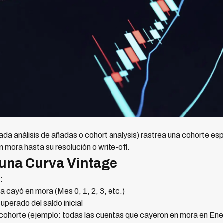
ada análisis de añadas o cohort analysis) rastrea una cohorte e
mora hasta su resolución o write-off.
una Curva Vintage
:
 cayó en mora (Mes 0, 1, 2, 3, etc.)
perado del saldo inicial
cohorte (ejemplo: todas las cuentas que cayeron en mora en Ene