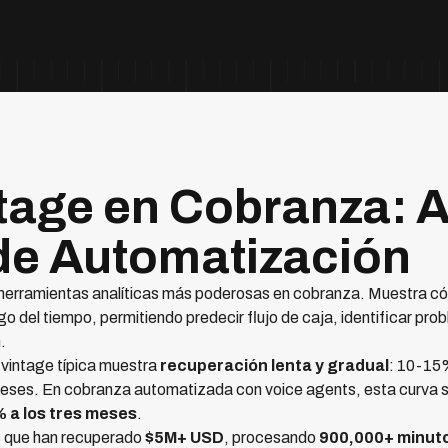
tage en Cobranza: A
de Automatización
 herramientas analíticas más poderosas en cobranza. Muestra c
rgo del tiempo, permitiendo predecir flujo de caja, identificar 
.
a vintage típica muestra
recuperación lenta y gradual
: 10-15%
eses. En cobranza automatizada con voice agents, esta curva 
 a los tres meses
.
s que han recuperado
$5M+ USD
, procesando
900,000+ minut