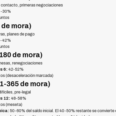
e contacto, primeras negociaciones
0-30%
untos
 de mora)
as, planes de pago
2-42%
untos
-180 de mora)
mesas, renegociaciones
s 6:
42-52%
tos (desaceleración marcada)
81-365 de mora)
fíciles, pre-legal
s 12:
48-58%
tos (meseta)
pica:
50-60% del saldo inicial. El 40-50% restante se convierte e