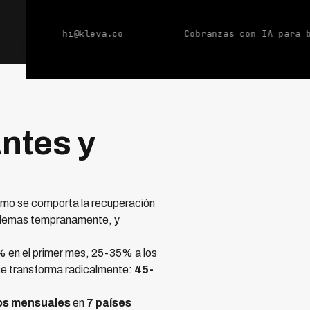
hi@kleva.co
Cobranzas con IA para 
ntes y
ómo se comporta la recuperación
problemas tempranamente, y
 en el primer mes, 25-35% a los
se transforma radicalmente:
45-
os mensuales
en
7 países