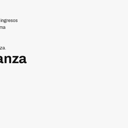
 ingresos
ema
za.
anza