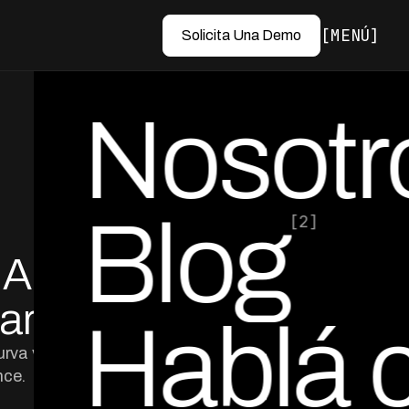
MENÚ
Solicita Una Demo
Nosotr
Blog
[2]
 Antes
por Ed Escobar
Co-Founder & CEO
ar
Hablá 
urva vintage en
nce.